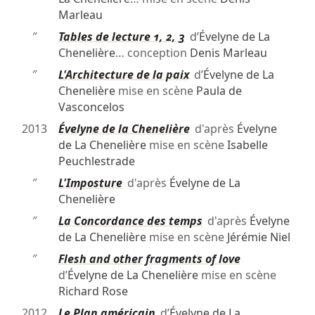
Marleau
″
Tables de lecture 1, 2, 3
d’
Évelyne de La
Chenelière
… conception
Denis Marleau
″
L'Architecture de la paix
d’
Évelyne de La
Chenelière
mise en scène
Paula de
Vasconcelos
2013
Évelyne de la Chenelière
d'après
Évelyne
de La Chenelière
mise en scène
Isabelle
Peuchlestrade
″
L'Imposture
d'après
Évelyne de La
Chenelière
″
La Concordance des temps
d'après
Évelyne
de La Chenelière
mise en scène
Jérémie Niel
″
Flesh and other fragments of love
d’
Évelyne de La Chenelière
mise en scène
Richard Rose
2012
Le Plan américain
d’
Évelyne de La