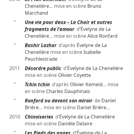
Chenelière
… mise en scène
Bruno
Marchand
″
Une vie pour deux – La Chair et autres
fragments de l'amour
d’
Évelyne de La
Chenelière
… mise en scène
Alice Ronfard
″
Bashir Lazhar
d'après
Évelyne de La
Chenelière
mise en scène
Isabelle
Peuchlestrade
2011
Désordre public
d’
Évelyne de La Chenelière
mise en scène
Olivier Coyette
″
Tchin tchin
d'après
Olivier Kemeid
… mise
en scène
Charles Dauphinais
″
Ronfard nu devant son miroir
de
Daniel
Brière
… mise en scène
Daniel Brière
…
2010
Chinoiseries
d’
Évelyne de La Chenelière
mise en scène
Danièle Delaire
″
Les Pieds des anges
d’
Évelyne de La