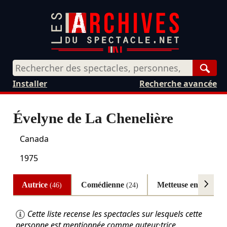
Rech
Installer
Recherche avancée
Évelyne de La Chenelière
Canada
1975
Autrice
Comédienne
Metteuse en scène
(46)
(24)
(2
Cette liste recense les spectacles sur lesquels cette
personne est mentionnée comme auteur·trice.