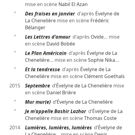
mise en scène
Nabil El Azan
″
Des fraises en janvier
d'après
Évelyne de
La Chenelière
mise en scène
Frédéric
Bélanger
″
Les Lettres d'amour
d'après
Ovide
… mise
en scène
David Bobée
″
Le Plan Américain
d'après
Évelyne de La
Chenelière
… mise en scène
Sophie Nika
…
″
Et la tendresse
d'après
Évelyne de La
Chenelière
mise en scène
Clément Goethals
2015
Septembre
d’
Évelyne de La Chenelière
mise
en scène
Daniel Brière
″
Mur mur(e)
d’
Évelyne de La Chenelière
″
Je m'appelle Bashir Lazhar
d’
Évelyne de La
Chenelière
mise en scène
Thomas Coste
2014
Lumières, lumières, lumières
d’
Évelyne de
La Chenelière
… mise en scène
Denis