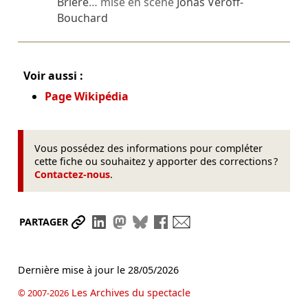
Brière
… mise en scène
Jonas Veroff-
Bouchard
Voir aussi :
Page Wikipédia
Vous possédez des informations pour compléter
cette fiche ou souhaitez y apporter des corrections ?
Contactez-nous
.
Partager le lien
Partager sur LinkedIn
Partager sur Mastodon
Partager sur Bluesky
Partager sur Facebook
Envoyer par mail
PARTAGER
Dernière mise à jour le
28/05/2026
Les Archives du spectacle
© 2007-2026