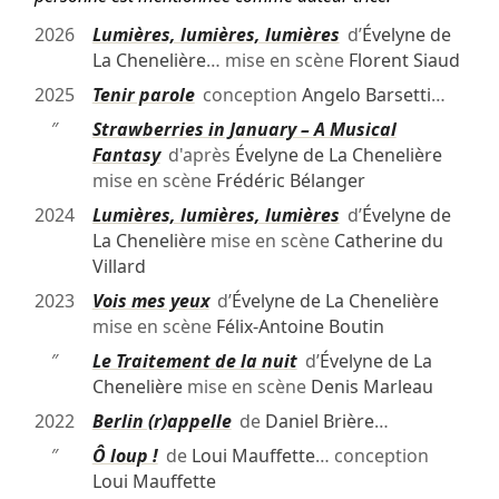
2026
Lumières, lumières, lumières
d’
Évelyne de
La Chenelière
… mise en scène
Florent Siaud
2025
Tenir parole
conception
Angelo Barsetti
…
″
Strawberries in January – A Musical
Fantasy
d'après
Évelyne de La Chenelière
mise en scène
Frédéric Bélanger
2024
Lumières, lumières, lumières
d’
Évelyne de
La Chenelière
mise en scène
Catherine du
Villard
2023
Vois mes yeux
d’
Évelyne de La Chenelière
mise en scène
Félix-Antoine Boutin
″
Le Traitement de la nuit
d’
Évelyne de La
Chenelière
mise en scène
Denis Marleau
2022
Berlin (r)appelle
de
Daniel Brière
…
″
Ô loup !
de
Loui Mauffette
… conception
Loui Mauffette