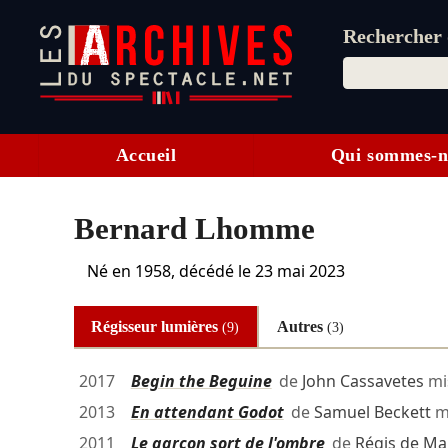
Rechercher d
Accueil
Qui sommes-n
Bernard Lhomme
Né en 1958, décédé le
23 mai 2023
Régisseur lumières
Autres
(9)
(3)
2017
Begin the Beguine
de
John Cassavetes
mi
2013
En attendant Godot
de
Samuel Beckett
m
2011
Le garçon sort de l'ombre
de
Régis de Ma