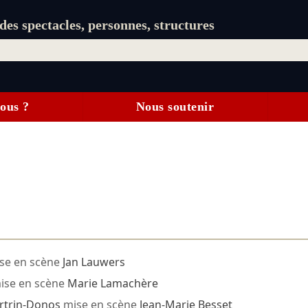
es spectacles, personnes, structures
ous ?
Nous soutenir
se en scène
Jan Lauwers
ise en scène
Marie Lamachère
rtrin-Donos
mise en scène
Jean-Marie Besset