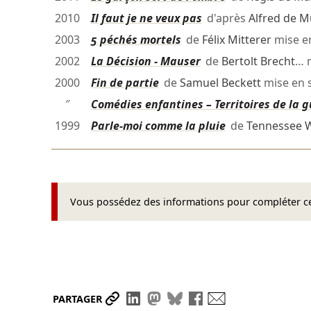
2010
Il faut je ne veux pas
d'après
Alfred de M
2003
5 péchés mortels
de
Félix Mitterer
mise e
2002
La Décision - Mauser
de
Bertolt Brecht
… 
2000
Fin de partie
de
Samuel Beckett
mise en 
″
Comédies enfantines – Territoires de la g
1999
Parle-moi comme la pluie
de
Tennessee W
Vous possédez des informations pour compléter cet
Partager le lien
Partager sur LinkedIn
Partager sur Mastodon
Partager sur Bluesky
Partager sur Face
Envoyer par ma
PARTAGER