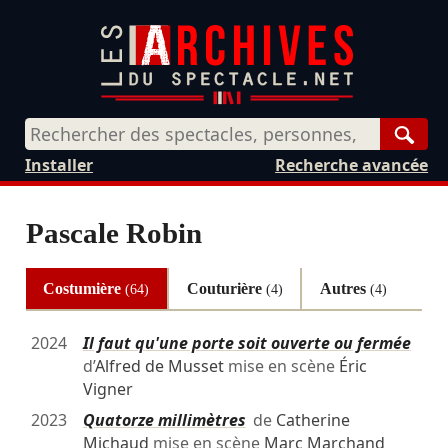
Rech
Installer
Recherche avancée
Pascale Robin
Costumière
Couturière
Autres
(64)
(4)
(4)
2024
Il faut qu'une porte soit ouverte ou fermée
d’
Alfred de Musset
mise en scène
Éric
Vigner
2023
Quatorze millimètres
de
Catherine
Michaud
mise en scène
Marc Marchand