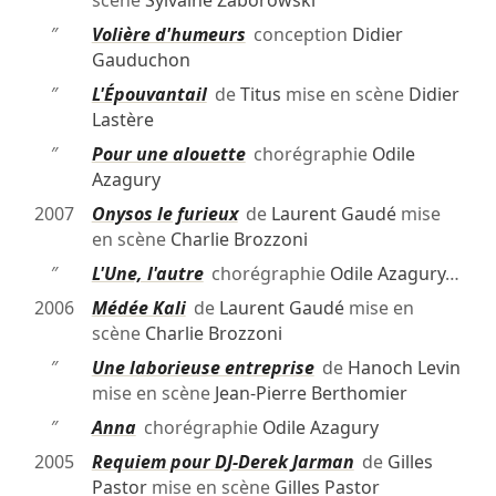
scène
Sylvaine Zaborowski
″
Volière d'humeurs
conception
Didier
Gauduchon
″
L'Épouvantail
de
Titus
mise en scène
Didier
Lastère
″
Pour une alouette
chorégraphie
Odile
Azagury
2007
Onysos le furieux
de
Laurent Gaudé
mise
en scène
Charlie Brozzoni
″
L'Une, l'autre
chorégraphie
Odile Azagury
…
2006
Médée Kali
de
Laurent Gaudé
mise en
scène
Charlie Brozzoni
″
Une laborieuse entreprise
de
Hanoch Levin
mise en scène
Jean-Pierre Berthomier
″
Anna
chorégraphie
Odile Azagury
2005
Requiem pour DJ-Derek Jarman
de
Gilles
Pastor
mise en scène
Gilles Pastor