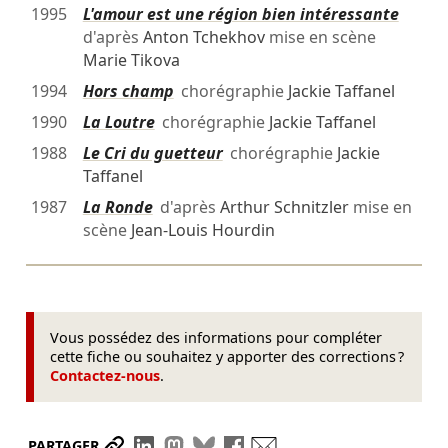
1995
L'amour est une région bien intéressante
d'après
Anton Tchekhov
mise en scène
Marie Tikova
1994
Hors champ
chorégraphie
Jackie Taffanel
1990
La Loutre
chorégraphie
Jackie Taffanel
1988
Le Cri du guetteur
chorégraphie
Jackie
Taffanel
1987
La Ronde
d'après
Arthur Schnitzler
mise en
scène
Jean-Louis Hourdin
Vous possédez des informations pour compléter
cette fiche ou souhaitez y apporter des corrections ?
Contactez-nous
.
Partager le lien
Partager sur LinkedIn
Partager sur Mastodon
Partager sur Bluesky
Partager sur Facebook
Envoyer par mail
PARTAGER