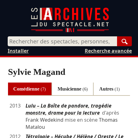
Rech
Installer
Recherche avancée
Sylvie Magand
Comédienne
Musicienne
Autres
(7)
(6)
(1)
2013
Lulu – La Boîte de pandore, tragédie
monstre, drame pour la lecture
d'après
Frank Wedekind
mise en scène
Thomas
Matalou
2012
Tétralogie – Hécube / Hélène / Oreste / Le