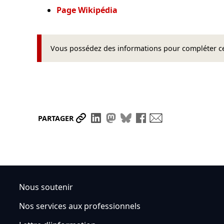
Page Wikipédia
Vous possédez des informations pour compléter cet
Partager le lien
Partager sur LinkedIn
Partager sur Mastodon
Partager sur Bluesky
Partager sur Face
Envoyer par ma
PARTAGER
Nous soutenir
Nos services aux professionnels