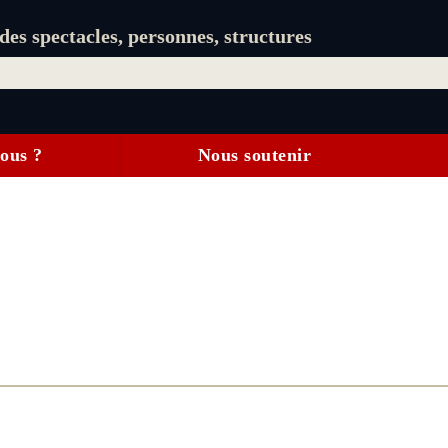
es spectacles, personnes, structures
ous ?
Nous soutenir