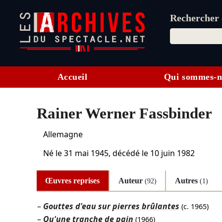
Rechercher d
Accueil
Qui sommes-n
Rainer Werner Fassbinder
Allemagne
Né le
31 mai 1945
, décédé le
10 juin 1982
Œuvres reprises
Auteur
Autres
(92)
(1)
Gouttes d'eau sur pierres brûlantes
(c. 1965)
Qu'une tranche de pain
(1966)