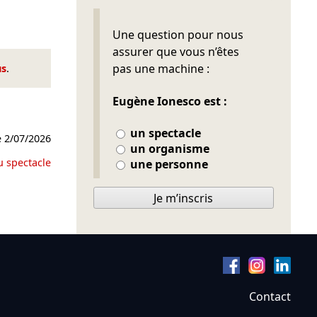
Ne pas remplir
Une question pour nous
assurer que vous n’êtes
pas une machine :
us
.
Eugène Ionesco est :
un spectacle
e
2/07/2026
un organisme
u spectacle
une personne
Je m’inscris
Contact