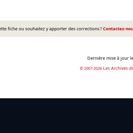
te fiche ou souhaitez y apporter des corrections ?
Contactez-no
Dernière mise à jour l
Les Archives d
© 2007-2026
book
il