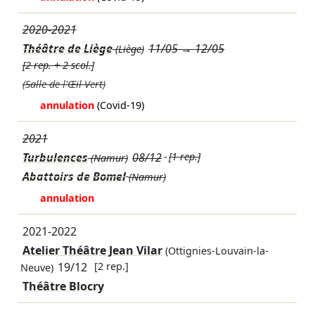
2020-2021
Théâtre de Liège
11/05
→
12/05
(Liège)
[2 rep. + 2 scol.]
(Salle de l'Œil Vert)
annulation
(Covid-19)
2021
Turbulences
08/12
[1 rep.]
(Namur)
Abattoirs de Bomel
(Namur)
annulation
2021-2022
Atelier Théâtre Jean Vilar
(Ottignies-Louvain-la-
19/12
[2 rep.]
Neuve)
Théâtre Blocry