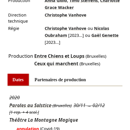
,
,
Production
Anna Giolo
Timo Steffens
Charlotte
Grace Wacker
Direction
Christophe Vanhove
technique
Régie
Christophe Vanhove
ou
Nicolas
Oubraham
[
2023
...]
ou
Gaël Genette
[
2023
...]
Production
Entre Chiens et Loups
(Bruxelles)
Ceux qui marchent
(Bruxelles)
Dates
Partenaires de production
2020
Paroles au Solstice
30/11
→
02/12
(Bruxelles)
[1 rep. + 4 scol.]
Théâtre La Montagne Magique
annulation
(Covid-19)