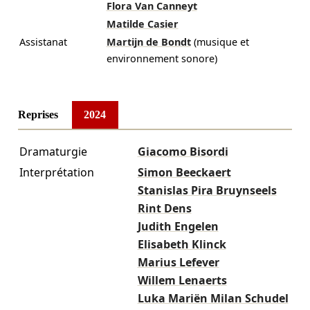
Flora Van Canneyt
Matilde Casier
Assistanat
Martijn de Bondt
(musique et
environnement sonore)
Reprises
2024
Dramaturgie
Giacomo Bisordi
Interprétation
Simon Beeckaert
Stanislas Pira Bruynseels
Rint Dens
Judith Engelen
Elisabeth Klinck
Marius Lefever
Willem Lenaerts
Luka Mariën Milan Schudel