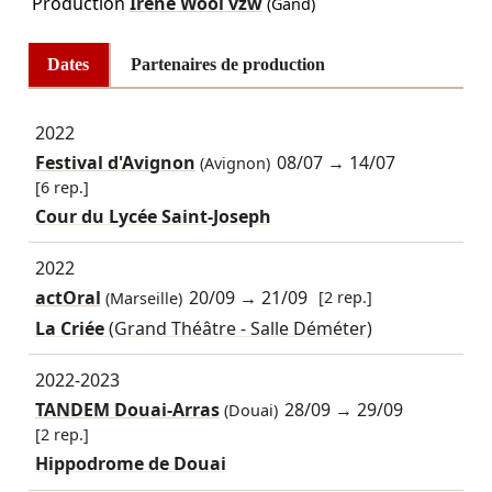
Production
Irene Wool vzw
(Gand)
Dates
Partenaires de production
2022
Festival d'Avignon
08/07
→
14/07
(Avignon)
[6 rep.]
Cour du Lycée Saint-Joseph
2022
actOral
20/09
→
21/09
[2 rep.]
(Marseille)
La Criée
(Grand Théâtre - Salle Déméter)
2022-2023
TANDEM Douai-Arras
28/09
→
29/09
(Douai)
[2 rep.]
Hippodrome de Douai