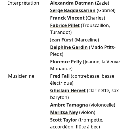
Interprétation
Alexandra Datman
(Zazie)
Serge Bagdassarian
(Gabriel)
Franck Vincent
(Charles)
Fabrice Pillet
(Trouscaillon,
Turandot)
Jean Fürst
(Marceline)
Delphine Gardin
(Mado Ptits-
Pieds)
Florence Pelly
(Jeanne, la Veuve
Mouaque)
Musicien·ne
Fred Fall
(contrebasse, basse
électrique)
Ghislain Hervet
(clarinette, sax
baryton)
Ambre Tamagna
(violoncelle)
Maritsa Ney
(violon)
Scott Taylor
(trompette,
accordéon, flûte à bec)