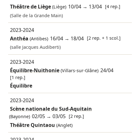
Théâtre de Liège
10/04
→
13/04
[4 rep.]
(Liège)
(Salle de la Grande Main)
2023-2024
Anthéa
16/04
→
18/04
[2 rep. + 1 scol.]
(Antibes)
(salle Jacques Audiberti)
2023-2024
Équilibre-Nuithonie
24/04
(Villars-sur-Glâne)
[1 rep.]
Équilibre
2023-2024
Scène nationale du Sud-Aquitain
02/05
→
03/05
[2 rep.]
(Bayonne)
Théâtre Quintaou
(Anglet)
2023-2024