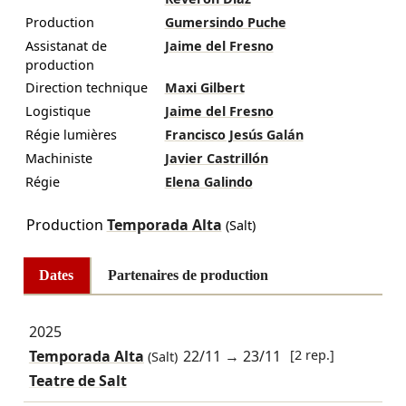
Production
Gumersindo Puche
Assistanat de
Jaime del Fresno
production
Direction technique
Maxi Gilbert
Logistique
Jaime del Fresno
Régie lumières
Francisco Jesús Galán
Machiniste
Javier Castrillón
Régie
Elena Galindo
Production
Temporada Alta
(Salt)
Dates
Partenaires de production
2025
Temporada Alta
22/11
→
23/11
[2 rep.]
(Salt)
Teatre de Salt