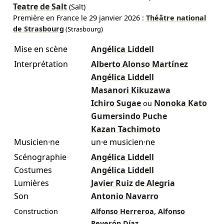
Teatre de Salt
(Salt)
Première en France le
29 janvier 2026
:
Théâtre national
de Strasbourg
(Strasbourg)
Mise en scène
Angélica Liddell
Interprétation
Alberto Alonso Martínez
Angélica Liddell
Masanori Kikuzawa
Ichiro Sugae
Nonoka Kato
ou
Gumersindo Puche
Kazan Tachimoto
Musicien·ne
un·e musicien·ne
Scénographie
Angélica Liddell
Costumes
Angélica Liddell
Lumières
Javier Ruiz de Alegria
Son
Antonio Navarro
,
Construction
Alfonso Herreroa
Alfonso
Reverón Díaz