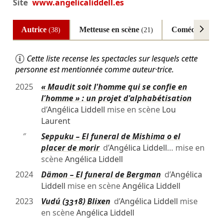
Site
www.angelicaliddell.es
Autrice
Metteuse en scène
Comédienne
(38)
(21)
(2
Cette liste recense les spectacles sur lesquels cette
personne est mentionnée comme auteur·trice.
2025
« Maudit soit l'homme qui se confie en
l'homme » : un projet d'alphabétisation
d’
Angélica Liddell
mise en scène
Lou
Laurent
″
Seppuku – El funeral de Mishima o el
placer de morir
d’
Angélica Liddell
… mise en
scène
Angélica Liddell
2024
Dämon – El funeral de Bergman
d’
Angélica
Liddell
mise en scène
Angélica Liddell
2023
Vudú (3318) Blixen
d’
Angélica Liddell
mise
en scène
Angélica Liddell