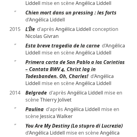
Liddell
mise en scène
Angélica Liddell
″
Chien mort dans un pressing : les forts
d’
Angélica Liddell
2015
L'Île
d'après
Angélica Liddell
conception
Nicolas Givran
″
Esta breve tragedia de la carne
d’
Angélica
Liddell
mise en scène
Angélica Liddell
″
Primera carta de San Pablo a los Corintios
– Cantata BWV 4, Christ lag in
Todesbanden. Oh, Charles!
d’
Angélica
Liddell
mise en scène
Angélica Liddell
2014
Belgrade
d'après
Angélica Liddell
mise en
scène
Thierry Jolivet
″
Paulina
d'après
Angélica Liddell
mise en
scène
Jessica Walker
″
You Are My Destiny (Lo stupro di Lucrezia)
d’
Angélica Liddell
mise en scène
Angélica