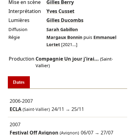
Mise en scène
Gilles Berry
Interprétation
Yves Cusset
Lumières
Gilles Ducombs
Diffusion
Sarah Gabillon
Régie
Margaux Bonnin
puis
Emmanuel
Lortet
[
2021
...]
Production
Compagnie Un jour j'irai...
(Saint-
Vallier)
Dates
2006-2007
ECLA
24/11
→
25/11
(Saint-Vallier)
2007
Festival Off Avignon
06/07
→
27/07
(Avignon)