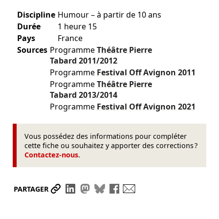
Discipline
Humour – à partir de 10 ans
Durée
1 heure 15
Pays
France
Sources
Programme
Théâtre Pierre
Tabard
2011/2012
Programme
Festival Off Avignon
2011
Programme
Théâtre Pierre
Tabard
2013/2014
Programme
Festival Off Avignon
2021
Vous possédez des informations pour compléter
cette fiche ou souhaitez y apporter des corrections ?
Contactez-nous
.
Partager le lien
Partager sur LinkedIn
Partager sur Mastodon
Partager sur Bluesky
Partager sur Facebook
Envoyer par mail
PARTAGER