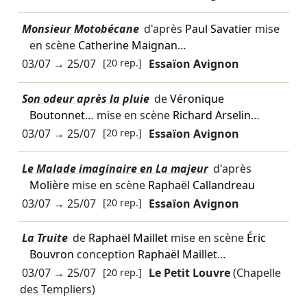
Monsieur Motobécane
d'après
Paul Savatier
mise
en scène
Catherine Maignan
…
03/07
→
25/07
[20 rep.]
Essaïon Avignon
Son odeur après la pluie
de
Véronique
Boutonnet
… mise en scène
Richard Arselin
…
03/07
→
25/07
[20 rep.]
Essaïon Avignon
Le Malade imaginaire en La majeur
d'après
Molière
mise en scène
Raphaël Callandreau
03/07
→
25/07
[20 rep.]
Essaïon Avignon
La Truite
de
Raphaël Maillet
mise en scène
Éric
Bouvron
conception
Raphaël Maillet
…
03/07
→
25/07
[20 rep.]
Le Petit Louvre
(Chapelle
des Templiers)