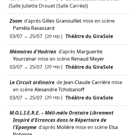
(Salle Juliette Drouet (Salle Carrée))
Zoom
d'après
Gilles Granouillet
mise en scène
Paméla Ravassard
03/07
→
25/07
[20 rep.]
Théâtre du GiraSole
Mémoires d'Hadrien
d'après
Marguerite
Yourcenar
mise en scène
Renaud Meyer
03/07
→
25/07
[20 rep.]
Théâtre du GiraSole
Le Circuit ordinaire
de
Jean-Claude Carrière
mise
en scène
Alexandre Tchobanoff
03/07
→
25/07
[20 rep.]
Théâtre du GiraSole
M.O.L.I.E.R.E. – Méli-mélo Oratoire Librement
Inspiré d'Errances dans le Répertoire de
l'Eponyme
d'après
Molière
mise en scène
Elsa
Robinne