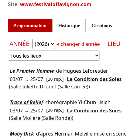
Site
www.festivaloffavignon.com
Programmation
Historique
Créations
ANNÉE
LIEU
changer d'année
Le Premier Homme
de
Hugues Leforestier
03/07
→
25/07
[20 rep.]
La Condition des Soies
(Salle Juliette Drouet (Salle Carrée))
Trace of Belief
chorégraphie
Yi-Chun Hsieh
03/07
→
25/07
[20 rep.]
La Condition des Soies
(Salle Molière (Salle Ronde))
Moby Dick
d'après
Herman Melville
mise en scène