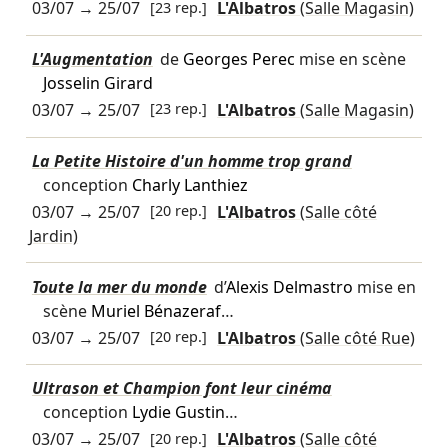
03/07
→
25/07
[23 rep.]
L'Albatros
(Salle Magasin)
L'Augmentation
de
Georges Perec
mise en scène
Josselin Girard
03/07
→
25/07
[23 rep.]
L'Albatros
(Salle Magasin)
La Petite Histoire d'un homme trop grand
conception
Charly Lanthiez
03/07
→
25/07
[20 rep.]
L'Albatros
(Salle côté
Jardin)
Toute la mer du monde
d’
Alexis Delmastro
mise en
scène
Muriel Bénazeraf
…
03/07
→
25/07
[20 rep.]
L'Albatros
(Salle côté Rue)
Ultrason et Champion font leur cinéma
conception
Lydie Gustin
…
03/07
→
25/07
[20 rep.]
L'Albatros
(Salle côté