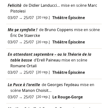
Felicità
de
Didier Landucci
… mise en scène
Marc
Pistolesi
03/07
→
25/07
[20 rep.]
Théâtre Épiscène
Ma 9e symfolie !
de
Bruno Coppens
mise en scène
Éric De Staercke
03/07
→
25/07
[20 rep.]
Théâtre Épiscène
En attendant septembre – ou la Théorie de la
table basse
d’
Erell Paineau
mise en scène
Romane Ortali
03/07
→
25/07
[20 rep.]
Théâtre Épiscène
La Puce à l'oreille
de
Georges Feydeau
mise en
scène
Manon Choisit
…
03/07
→
25/07
[20 rep.]
Le Rouge-Gorge