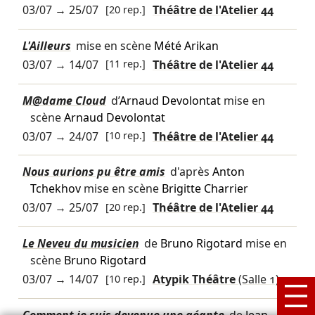
03/07
→
25/07
[20 rep.]
Théâtre de l'Atelier 44
L'Ailleurs
mise en scène
Mété Arikan
03/07
→
14/07
[11 rep.]
Théâtre de l'Atelier 44
M@dame Cloud
d’
Arnaud Devolontat
mise en
scène
Arnaud Devolontat
03/07
→
24/07
[10 rep.]
Théâtre de l'Atelier 44
Nous aurions pu être amis
d'après
Anton
Tchekhov
mise en scène
Brigitte Charrier
03/07
→
25/07
[20 rep.]
Théâtre de l'Atelier 44
Le Neveu du musicien
de
Bruno Rigotard
mise en
scène
Bruno Rigotard
03/07
→
14/07
[10 rep.]
Atypik Théâtre
(Salle 1)
Comment je suis devenue une géante
de
Jean