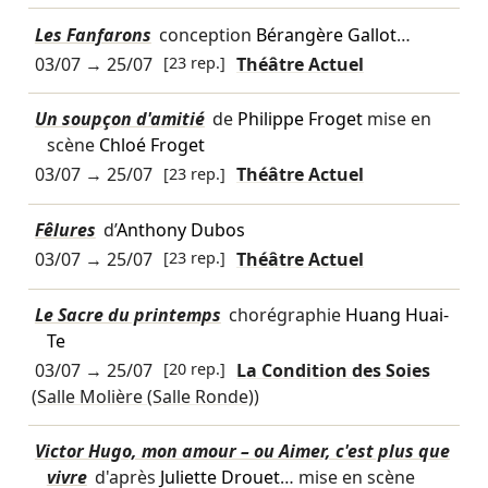
Les Fanfarons
conception
Bérangère Gallot
…
03/07
→
25/07
[23 rep.]
Théâtre Actuel
Un soupçon d'amitié
de
Philippe Froget
mise en
scène
Chloé Froget
03/07
→
25/07
[23 rep.]
Théâtre Actuel
Fêlures
d’
Anthony Dubos
03/07
→
25/07
[23 rep.]
Théâtre Actuel
Le Sacre du printemps
chorégraphie
Huang Huai-
Te
03/07
→
25/07
[20 rep.]
La Condition des Soies
(Salle Molière (Salle Ronde))
Victor Hugo, mon amour – ou Aimer, c'est plus que
vivre
d'après
Juliette Drouet
… mise en scène