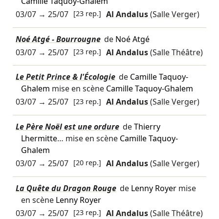
Camille Taquoy-Ghalem
03/07
→
25/07
[23 rep.]
Al Andalus
(Salle Verger)
Noé Atgé - Bourrougne
de
Noé Atgé
03/07
→
25/07
[23 rep.]
Al Andalus
(Salle Théâtre)
Le Petit Prince & l'Écologie
de
Camille Taquoy-
Ghalem
mise en scène
Camille Taquoy-Ghalem
03/07
→
25/07
[23 rep.]
Al Andalus
(Salle Verger)
Le Père Noël est une ordure
de
Thierry
Lhermitte
… mise en scène
Camille Taquoy-
Ghalem
03/07
→
25/07
[20 rep.]
Al Andalus
(Salle Verger)
La Quête du Dragon Rouge
de
Lenny Royer
mise
en scène
Lenny Royer
03/07
→
25/07
[23 rep.]
Al Andalus
(Salle Théâtre)