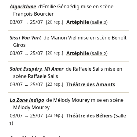
Algorithme
d’
Émilie Génaédig
mise en scène
François Bourcier
03/07
→
25/07
[20 rep.]
Artéphile
(salle 2)
Sissi Von Vart
de
Manon Viel
mise en scène
Benoît
Giros
03/07
→
25/07
[20 rep.]
Artéphile
(salle 2)
Saint Exupéry, Mi Amor
de
Raffaele Salis
mise en
scène
Raffaele Salis
03/07
→
25/07
[23 rep.]
Théâtre des Amants
La Zone indigo
de
Mélody Mourey
mise en scène
Mélody Mourey
03/07
→
25/07
[23 rep.]
Théâtre des Béliers
(Salle
1)