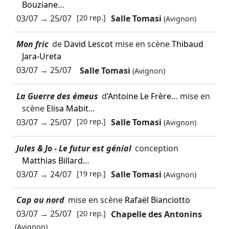
Bouziane
…
03/07
→
25/07
[20 rep.]
Salle Tomasi
(Avignon)
Mon fric
de
David Lescot
mise en scène
Thibaud
Jara-Ureta
03/07
→
25/07
Salle Tomasi
(Avignon)
La Guerre des émeus
d’
Antoine Le Frère
… mise en
scène
Elisa Mabit
…
03/07
→
25/07
[20 rep.]
Salle Tomasi
(Avignon)
Jules & Jo - Le futur est génial
conception
Matthias Billard
…
03/07
→
24/07
[19 rep.]
Salle Tomasi
(Avignon)
Cap au nord
mise en scène
Rafaël Bianciotto
03/07
→
25/07
[20 rep.]
Chapelle des Antonins
(Avignon)