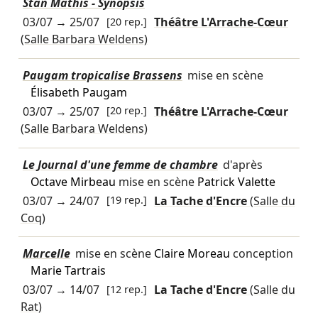
Stan Mathis - Synopsis
03/07
→
25/07
[20 rep.]
Théâtre L'Arrache-Cœur
(Salle Barbara Weldens)
Paugam tropicalise Brassens
mise en scène
Élisabeth Paugam
03/07
→
25/07
[20 rep.]
Théâtre L'Arrache-Cœur
(Salle Barbara Weldens)
Le Journal d'une femme de chambre
d'après
Octave Mirbeau
mise en scène
Patrick Valette
03/07
→
24/07
[19 rep.]
La Tache d'Encre
(Salle du
Coq)
Marcelle
mise en scène
Claire Moreau
conception
Marie Tartrais
03/07
→
14/07
[12 rep.]
La Tache d'Encre
(Salle du
Rat)