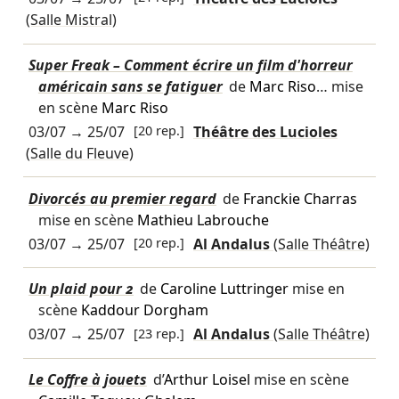
(Salle Mistral)
Super Freak – Comment écrire un film d'horreur
américain sans se fatiguer
de
Marc Riso
… mise
en scène
Marc Riso
03/07
→
25/07
[20 rep.]
Théâtre des Lucioles
(Salle du Fleuve)
Divorcés au premier regard
de
Franckie Charras
mise en scène
Mathieu Labrouche
03/07
→
25/07
[20 rep.]
Al Andalus
(Salle Théâtre)
Un plaid pour 2
de
Caroline Luttringer
mise en
scène
Kaddour Dorgham
03/07
→
25/07
[23 rep.]
Al Andalus
(Salle Théâtre)
Le Coffre à jouets
d’
Arthur Loisel
mise en scène