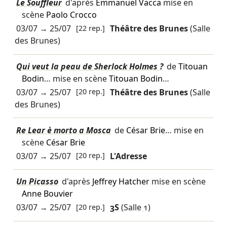
Le Souffleur
d'après
Emmanuel Vacca
mise en
scène
Paolo Crocco
03/07
→
25/07
[22 rep.]
Théâtre des Brunes
(Salle
des Brunes)
Qui veut la peau de Sherlock Holmes ?
de
Titouan
Bodin
… mise en scène
Titouan Bodin
…
03/07
→
25/07
[20 rep.]
Théâtre des Brunes
(Salle
des Brunes)
Re Lear è morto a Mosca
de
César Brie
… mise en
scène
César Brie
03/07
→
25/07
[20 rep.]
L'Adresse
Un Picasso
d'après
Jeffrey Hatcher
mise en scène
Anne Bouvier
03/07
→
25/07
[20 rep.]
3S
(Salle 1)