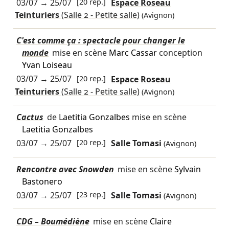
03/07
→
25/07
[20 rep.]
Espace Roseau
Teinturiers
(Salle 2 - Petite salle)
(Avignon)
C'est comme ça : spectacle pour changer le
monde
mise en scène
Marc Cassar
conception
Yvan Loiseau
03/07
→
25/07
[20 rep.]
Espace Roseau
Teinturiers
(Salle 2 - Petite salle)
(Avignon)
Cactus
de
Laetitia Gonzalbes
mise en scène
Laetitia Gonzalbes
03/07
→
25/07
[20 rep.]
Salle Tomasi
(Avignon)
Rencontre avec Snowden
mise en scène
Sylvain
Bastonero
03/07
→
25/07
[23 rep.]
Salle Tomasi
(Avignon)
CDG – Boumédiène
mise en scène
Claire