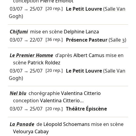
conception
Pierre Emonot
03/07
→
25/07
[20 rep.]
Le Petit Louvre
(Salle Van
Gogh)
Chifumi
mise en scène
Delphine Lanza
03/07
→
22/07
[36 rep.]
Présence Pasteur
(Salle 3)
Le Premier Homme
d'après
Albert Camus
mise en
scène
Patrick Roldez
03/07
→
25/07
[20 rep.]
Le Petit Louvre
(Salle Van
Gogh)
Nel blu
chorégraphie
Valentina Citterio
conception
Valentina Citterio
…
03/07
→
25/07
[20 rep.]
Théâtre Épiscène
La Panade
de
Léopold Schoemans
mise en scène
Velourya Cabay