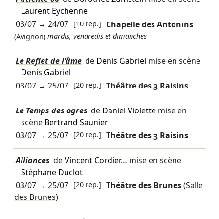
Laurent Eychenne
03/07
→
24/07
[10 rep.]
Chapelle des Antonins
(Avignon)
mardis, vendredis et dimanches
Le Reflet de l'âme
de
Denis Gabriel
mise en scène
Denis Gabriel
03/07
→
25/07
[20 rep.]
Théâtre des 3 Raisins
Le Temps des ogres
de
Daniel Violette
mise en
scène
Bertrand Saunier
03/07
→
25/07
[20 rep.]
Théâtre des 3 Raisins
Alliances
de
Vincent Cordier
… mise en scène
Stéphane Duclot
03/07
→
25/07
[20 rep.]
Théâtre des Brunes
(Salle
des Brunes)