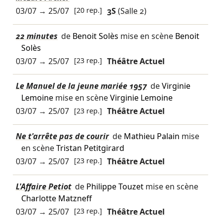
03/07
→
25/07
[20 rep.]
3S
(Salle 2)
22 minutes
de
Benoit Solès
mise en scène
Benoit
Solès
03/07
→
25/07
[23 rep.]
Théâtre Actuel
Le Manuel de la jeune mariée 1957
de
Virginie
Lemoine
mise en scène
Virginie Lemoine
03/07
→
25/07
[23 rep.]
Théâtre Actuel
Ne t'arrête pas de courir
de
Mathieu Palain
mise
en scène
Tristan Petitgirard
03/07
→
25/07
[23 rep.]
Théâtre Actuel
L'Affaire Petiot
de
Philippe Touzet
mise en scène
Charlotte Matzneff
03/07
→
25/07
[23 rep.]
Théâtre Actuel