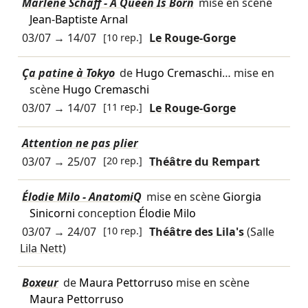
Marlène Schaff - A Queen Is Born
mise en scène
Jean-Baptiste Arnal
03/07
→
14/07
[10 rep.]
Le Rouge-Gorge
Ça patine à Tokyo
de
Hugo Cremaschi
… mise en
scène
Hugo Cremaschi
03/07
→
14/07
[11 rep.]
Le Rouge-Gorge
Attention ne pas plier
03/07
→
25/07
[20 rep.]
Théâtre du Rempart
Élodie Milo - AnatomiQ
mise en scène
Giorgia
Sinicorni
conception
Élodie Milo
03/07
→
24/07
[10 rep.]
Théâtre des Lila's
(Salle
Lila Nett)
Boxeur
de
Maura Pettorruso
mise en scène
Maura Pettorruso