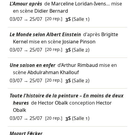
L'Amour après
de
Marceline Loridan-Ivens
… mise
en scène
Didier Bernard
03/07
→
25/07
[20 rep.]
3S
(Salle 1)
Le Monde selon Albert Einstein
d'après
Brigitte
Kernel
mise en scène
Josiane Pinson
03/07
→
25/07
[20 rep.]
3S
(Salle 2)
Une saison en enfer
d’
Arthur Rimbaud
mise en
scène
Abdulrahman Khallouf
03/07
→
25/07
[20 rep.]
3S
(Salle 2)
Toute l'histoire de la peinture – En moins de deux
heures
de
Hector Obalk
conception
Hector
Obalk
03/07
→
25/07
[20 rep.]
3S
(Salle 1)
Mozart F#cker