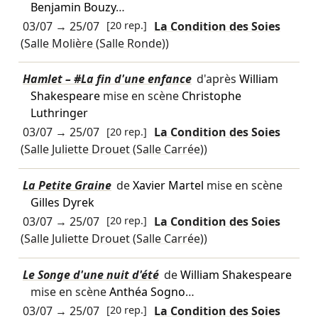
Benjamin Bouzy
…
03/07
→
25/07
[20 rep.]
La Condition des Soies
(Salle Molière (Salle Ronde))
Hamlet – #La fin d'une enfance
d'après
William
Shakespeare
mise en scène
Christophe
Luthringer
03/07
→
25/07
[20 rep.]
La Condition des Soies
(Salle Juliette Drouet (Salle Carrée))
La Petite Graine
de
Xavier Martel
mise en scène
Gilles Dyrek
03/07
→
25/07
[20 rep.]
La Condition des Soies
(Salle Juliette Drouet (Salle Carrée))
Le Songe d'une nuit d'été
de
William Shakespeare
mise en scène
Anthéa Sogno
…
03/07
→
25/07
[20 rep.]
La Condition des Soies