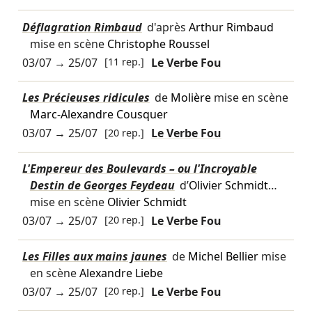
Déflagration Rimbaud
d'après
Arthur Rimbaud
mise en scène
Christophe Roussel
03/07
→
25/07
[11 rep.]
Le Verbe Fou
Les Précieuses ridicules
de
Molière
mise en scène
Marc-Alexandre Cousquer
03/07
→
25/07
[20 rep.]
Le Verbe Fou
L'Empereur des Boulevards – ou l'Incroyable
Destin de Georges Feydeau
d’
Olivier Schmidt
…
mise en scène
Olivier Schmidt
03/07
→
25/07
[20 rep.]
Le Verbe Fou
Les Filles aux mains jaunes
de
Michel Bellier
mise
en scène
Alexandre Liebe
03/07
→
25/07
[20 rep.]
Le Verbe Fou