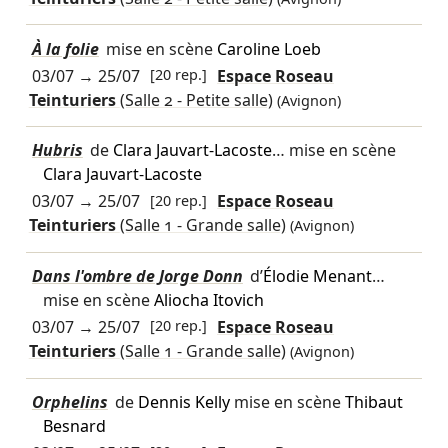
À la folie
mise en scène
Caroline Loeb
03/07
→
25/07
[20 rep.]
Espace Roseau
Teinturiers
(Salle 2 - Petite salle)
(Avignon)
Hubris
de
Clara Jauvart-Lacoste
… mise en scène
Clara Jauvart-Lacoste
03/07
→
25/07
[20 rep.]
Espace Roseau
Teinturiers
(Salle 1 - Grande salle)
(Avignon)
Dans l'ombre de Jorge Donn
d’
Élodie Menant
…
mise en scène
Aliocha Itovich
03/07
→
25/07
[20 rep.]
Espace Roseau
Teinturiers
(Salle 1 - Grande salle)
(Avignon)
Orphelins
de
Dennis Kelly
mise en scène
Thibaut
Besnard