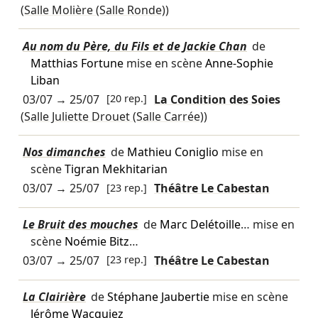
(Salle Molière (Salle Ronde))
Au nom du Père, du Fils et de Jackie Chan
de
Matthias Fortune
mise en scène
Anne-Sophie
Liban
03/07
→
25/07
[20 rep.]
La Condition des Soies
(Salle Juliette Drouet (Salle Carrée))
Nos dimanches
de
Mathieu Coniglio
mise en
scène
Tigran Mekhitarian
03/07
→
25/07
[23 rep.]
Théâtre Le Cabestan
Le Bruit des mouches
de
Marc Delétoille
… mise en
scène
Noémie Bitz
…
03/07
→
25/07
[23 rep.]
Théâtre Le Cabestan
La Clairière
de
Stéphane Jaubertie
mise en scène
Jérôme Wacquiez