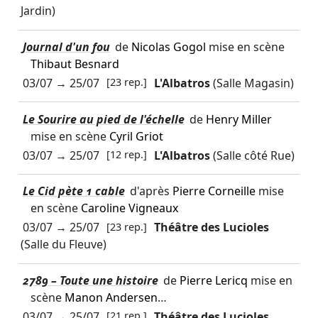
Jardin)
Journal d'un fou
de
Nicolas Gogol
mise en scène
Thibaut Besnard
03/07
→
25/07
[23 rep.]
L'Albatros
(Salle Magasin)
Le Sourire au pied de l'échelle
de
Henry Miller
mise en scène
Cyril Griot
03/07
→
25/07
[12 rep.]
L'Albatros
(Salle côté Rue)
Le Cid pète 1 cable
d'après
Pierre Corneille
mise
en scène
Caroline Vigneaux
03/07
→
25/07
[23 rep.]
Théâtre des Lucioles
(Salle du Fleuve)
2789 – Toute une histoire
de
Pierre Lericq
mise en
scène
Manon Andersen
…
03/07
→
25/07
[21 rep.]
Théâtre des Lucioles