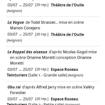
03/07
→
25/07
[20 rep.]
Théâtre de l'Oulle
(Avignon)
La Vague
de
Todd Strasser
… mise en scène
Marion Conejero
03/07
→
25/07
[20 rep.]
Théâtre de l'Oulle
(Avignon)
Le Rappel des oiseaux
d'après
Nicolas Gogol
mise
en scène
Orianne Moretti
conception
Orianne
Moretti
03/07
→
25/07
[20 rep.]
Espace Roseau
Teinturiers
(Salle 1 - Grande salle)
(Avignon)
Ubu roi
d'après
Alfred Jarry
mise en scène
Valéry
Forestier
03/07
→
25/07
[20 rep.]
Espace Roseau
Teinturiers
(Salle 2 - Petite salle)
(Avignon)