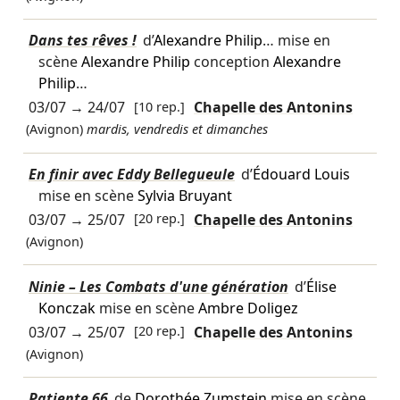
Dans tes rêves !
d’
Alexandre Philip
… mise en
scène
Alexandre Philip
conception
Alexandre
Philip
…
03/07
→
24/07
[10 rep.]
Chapelle des Antonins
(Avignon)
mardis, vendredis et dimanches
En finir avec Eddy Bellegueule
d’
Édouard Louis
mise en scène
Sylvia Bruyant
03/07
→
25/07
[20 rep.]
Chapelle des Antonins
(Avignon)
Ninie – Les Combats d'une génération
d’
Élise
Konczak
mise en scène
Ambre Doligez
03/07
→
25/07
[20 rep.]
Chapelle des Antonins
(Avignon)
Patiente 66
de
Dorothée Zumstein
mise en scène