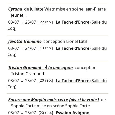
Cyrana
de
Juliette Wiatr
mise en scène
Jean-Pierre
Jeunet
…
03/07
→
25/07
[22 rep.]
La Tache d'Encre
(Salle du
Coq)
Javotte Tremaine
conception
Lionel Latil
03/07
→
24/07
[19 rep.]
La Tache d'Encre
(Salle du
Coq)
Tristan Gramond - À la one again
conception
Tristan Gramond
03/07
→
25/07
[20 rep.]
La Tache d'Encre
(Salle du
Coq)
Encore une Marylin mais cette fois-ci la vraie !
de
Sophie Forte
mise en scène
Sophie Forte
03/07
→
25/07
[20 rep.]
Essaïon Avignon