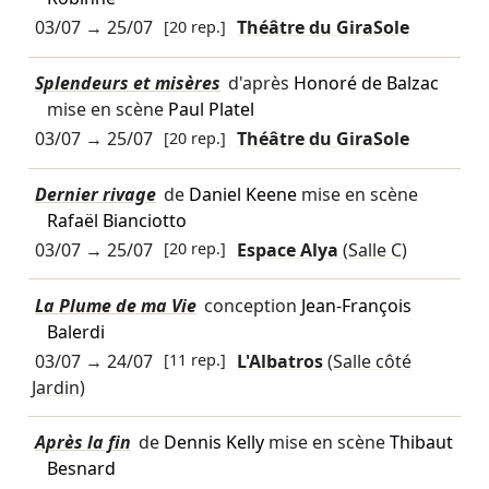
03/07
→
25/07
[20 rep.]
Théâtre du GiraSole
Splendeurs et misères
d'après
Honoré de Balzac
mise en scène
Paul Platel
03/07
→
25/07
[20 rep.]
Théâtre du GiraSole
Dernier rivage
de
Daniel Keene
mise en scène
Rafaël Bianciotto
03/07
→
25/07
[20 rep.]
Espace Alya
(Salle C)
La Plume de ma Vie
conception
Jean-François
Balerdi
03/07
→
24/07
[11 rep.]
L'Albatros
(Salle côté
Jardin)
Après la fin
de
Dennis Kelly
mise en scène
Thibaut
Besnard