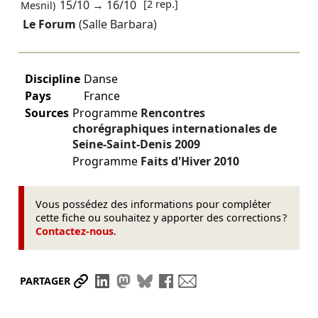
15/10
→
16/10
[2 rep.]
Mesnil)
Le Forum
(Salle Barbara)
Discipline
Danse
Pays
France
Sources
Programme
Rencontres
chorégraphiques internationales de
Seine-Saint-Denis
2009
Programme
Faits d'Hiver
2010
Vous possédez des informations pour compléter
cette fiche ou souhaitez y apporter des corrections ?
Contactez-nous
.
Partager le lien
Partager sur LinkedIn
Partager sur Mastodon
Partager sur Bluesky
Partager sur Facebook
Envoyer par mail
PARTAGER