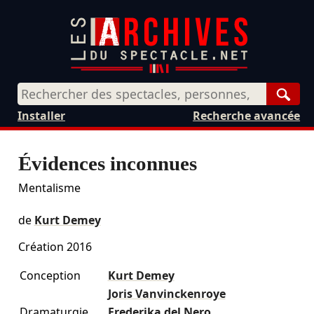
Rech
Installer
Recherche avancée
Évidences inconnues
Mentalisme
de
Kurt Demey
Création 2016
Conception
Kurt Demey
Joris Vanvinckenroye
Dramaturgie
Frederika del Nero