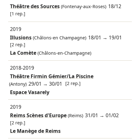
Théâtre des Sources
18/12
(Fontenay-aux-Roses)
[1 rep.]
2019
Illusions
18/01
→
19/01
(Châlons-en Champagne)
[2 rep.]
La Comète
(Châlons-en-Champagne)
2018-2019
Théâtre Firmin Gémier/La Piscine
29/01
→
30/01
[2 rep.]
(Antony)
Espace Vasarely
2019
Reims Scènes d'Europe
31/01
→
01/02
(Reims)
[2 rep.]
Le Manège de Reims