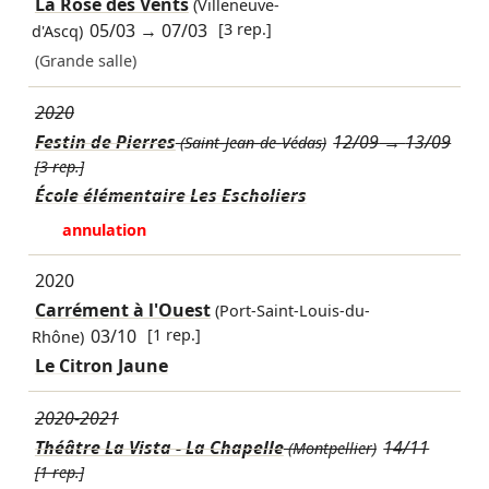
La Rose des Vents
(Villeneuve-
05/03
→
07/03
[3 rep.]
d'Ascq)
(Grande salle)
2020
Festin de Pierres
12/09
→
13/09
(Saint-Jean-de-Védas)
[3 rep.]
École élémentaire Les Escholiers
annulation
2020
Carrément à l'Ouest
(Port-Saint-Louis-du-
03/10
[1 rep.]
Rhône)
Le Citron Jaune
2020-2021
Théâtre La Vista - La Chapelle
14/11
(Montpellier)
[1 rep.]