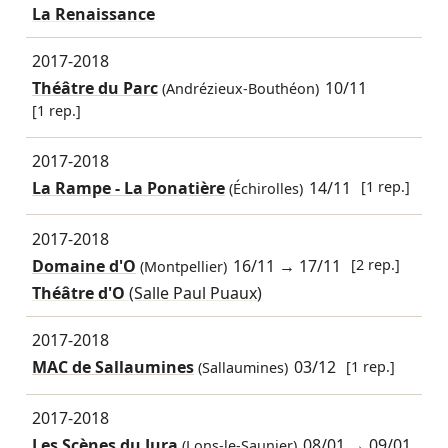
La Renaissance
2017-2018
Théâtre du Parc
10/11
(Andrézieux-Bouthéon)
[1 rep.]
2017-2018
La Rampe - La Ponatière
14/11
[1 rep.]
(Échirolles)
2017-2018
Domaine d'O
16/11
→
17/11
[2 rep.]
(Montpellier)
Théâtre d'O
(Salle Paul Puaux)
2017-2018
MAC de Sallaumines
03/12
[1 rep.]
(Sallaumines)
2017-2018
Les Scènes du Jura
08/01
→
09/01
(Lons-le-Saunier)