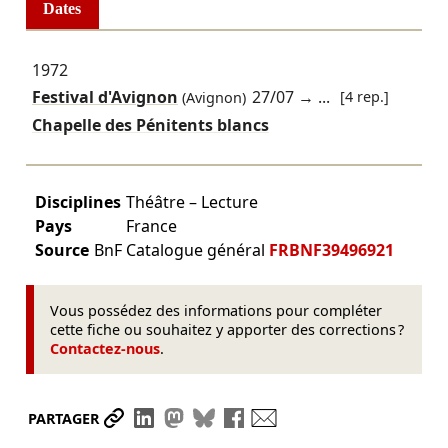
Dates
1972
Festival d'Avignon
27/07
→ ...
[4 rep.]
(Avignon)
Chapelle des Pénitents blancs
Disciplines
Théâtre – Lecture
Pays
France
Source
BnF Catalogue général
FRBNF39496921
Vous possédez des informations pour compléter
cette fiche ou souhaitez y apporter des corrections ?
Contactez-nous
.
Partager le lien
Partager sur LinkedIn
Partager sur Mastodon
Partager sur Bluesky
Partager sur Facebook
Envoyer par mail
PARTAGER