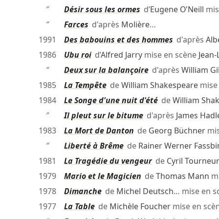
″
Désir sous les ormes
d’
Eugene O'Neill
mis
″
Farces
d'après
Molière
…
1991
Des babouins et des hommes
d'après
Alb
1986
Ubu roi
d’
Alfred Jarry
mise en scène
Jean-
″
Deux sur la balançoire
d'après
William G
1985
La Tempête
de
William Shakespeare
mise
1984
Le Songe d'une nuit d'été
de
William Sha
″
Il pleut sur le bitume
d'après
James Hadl
1983
La Mort de Danton
de
Georg Büchner
mis
″
Liberté à Brême
de
Rainer Werner Fassbi
1981
La Tragédie du vengeur
de
Cyril Tourneu
1979
Mario et le Magicien
de
Thomas Mann
mi
1978
Dimanche
de
Michel Deutsch
… mise en 
1977
La Table
de
Michèle Foucher
mise en scè