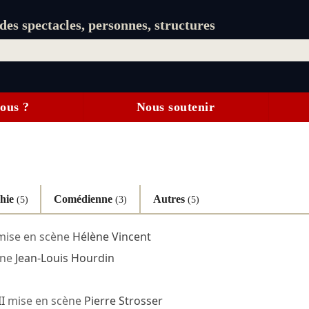
es spectacles, personnes, structures
ous ?
Nous soutenir
phie
Comédienne
Autres
(5)
(3)
(5)
ise en scène
Hélène Vincent
ène
Jean-Louis Hourdin
I
mise en scène
Pierre Strosser