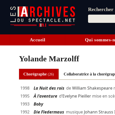
Rechercher d
Accueil
Qui sommes-n
Yolande Marzolff
Chorégraphe
Collaboratrice à la chorégra
(26)
1998
La Nuit des rois
de
William Shakespeare
m
1995
À l'aventure
d’
Evelyne Pieiller
mise en sc
1993
Boby
1992
Die Fledermaus
musique
Johann Strauss I