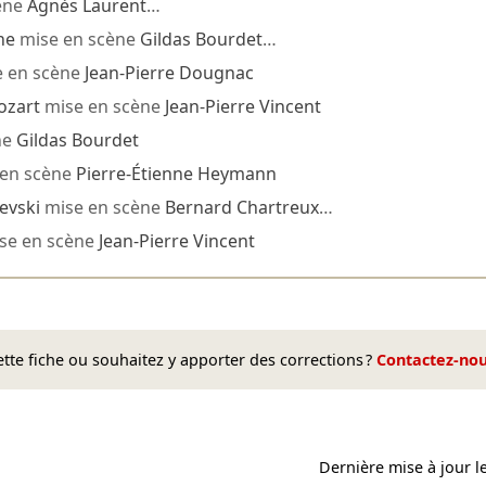
ène
Agnès Laurent
…
he
mise en scène
Gildas Bourdet
…
 en scène
Jean-Pierre Dougnac
ozart
mise en scène
Jean-Pierre Vincent
ne
Gildas Bourdet
en scène
Pierre-Étienne Heymann
evski
mise en scène
Bernard Chartreux
…
se en scène
Jean-Pierre Vincent
te fiche ou souhaitez y apporter des corrections ?
Contactez-no
Dernière mise à jour l