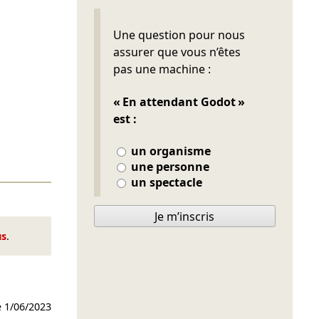
Ne pas remplir
Une question pour nous
assurer que vous n’êtes
pas une machine :
« En attendant Godot »
est :
un organisme
une personne
un spectacle
Je m’inscris
us
.
e
1/06/2023