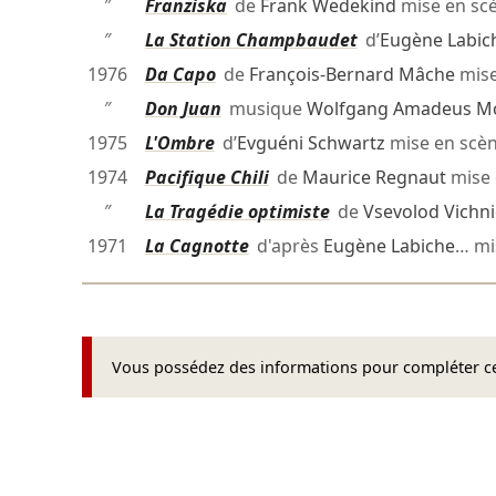
″
Franziska
de
Frank Wedekind
mise en sc
″
La Station Champbaudet
d’
Eugène Labic
1976
Da Capo
de
François-Bernard Mâche
mise
″
Don Juan
musique
Wolfgang Amadeus M
1975
L'Ombre
d’
Evguéni Schwartz
mise en scè
1974
Pacifique Chili
de
Maurice Regnaut
mise 
″
La Tragédie optimiste
de
Vsevolod Vichni
1971
La Cagnotte
d'après
Eugène Labiche
… mi
Vous possédez des informations pour compléter cet