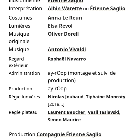
Illusionnisme
Étienne Saglio
Interprétation
Albin Warette
Étienne Saglio
ou
Costumes
Anna Le Reun
Lumières
Elsa Revol
Musique
Oliver Dorell
originale
Musique
Antonio Vivaldi
Regard
Raphaël Navarro
extérieur
ay-rOop (montage et suivi de
Administration
production)
ay-rOop
Production
,
Régie lumières
Nicolas Joubaud
Tiphaine Monroty
[
2018
...]
,
,
Régie plateau
Laurent Beucher
Vasil Taslavski
Simon Maurice
Production
Compagnie Étienne Saglio