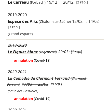
Le Carreau
19/12
→
20/12
[2 rep.]
(Forbach)
2019-2020
Espace des Arts
12/02
→
14/02
(Chalon-sur-Saône)
[3 rep.]
(Grand espace)
2019-2020
Le Figuier blanc
20/03
[1 rep.]
(Argenteuil)
annulation
(Covid-19)
2020-2021
La Comédie de Clermont-Ferrand
(Clermont-
17/03
→
25/03
[8 rep.]
Ferrand)
(Salle des Possibles)
annulation
(Covid-19)