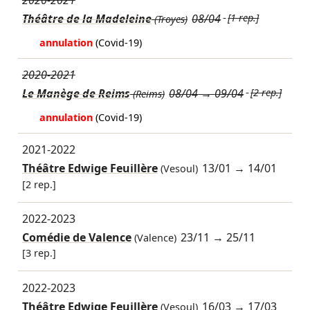
2020-2021
Théâtre de la Madeleine
08/04
[1 rep.]
(Troyes)
annulation
(Covid-19)
2020-2021
Le Manège de Reims
08/04
→
09/04
[2 rep.]
(Reims)
annulation
(Covid-19)
2021-2022
Théâtre Edwige Feuillère
13/01
→
14/01
(Vesoul)
[2 rep.]
2022-2023
Comédie de Valence
23/11
→
25/11
(Valence)
[3 rep.]
2022-2023
Théâtre Edwige Feuillère
16/03
→
17/03
(Vesoul)