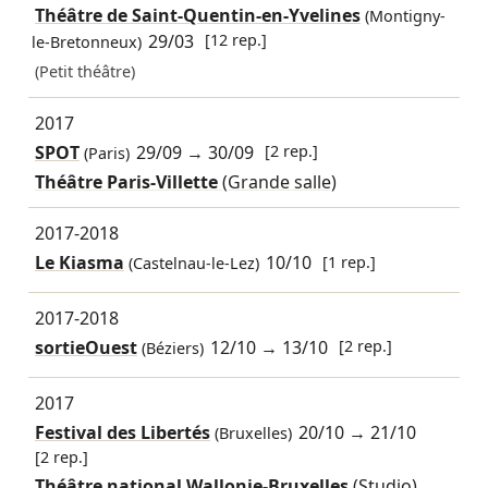
Théâtre de Saint-Quentin-en-Yvelines
(Montigny-
29/03
[12 rep.]
le-Bretonneux)
(Petit théâtre)
2017
SPOT
29/09
→
30/09
[2 rep.]
(Paris)
Théâtre Paris-Villette
(Grande salle)
2017-2018
Le Kiasma
10/10
[1 rep.]
(Castelnau-le-Lez)
2017-2018
sortieOuest
12/10
→
13/10
[2 rep.]
(Béziers)
2017
Festival des Libertés
20/10
→
21/10
(Bruxelles)
[2 rep.]
Théâtre national Wallonie-Bruxelles
(Studio)