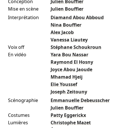
Conception
Julien Bouffier
Mise en scène
Julien Bouffier
Interprétation
Diamand Abou Abboud
Nina Bouffier
Alex Jacob
Vanessa Liautey
Voix off
Stéphane Schoukroun
En vidéo
Yara Bou Nassar
Raymond El Hosny
Joyce Abou Jaoude
Mhamad Hjeij
Elie Youssef
Joseph Zeitouny
Scénographie
Emmanuelle Debeusscher
Julien Bouffier
Costumes
Patty Eggerickx
Lumières
Christophe Mazet