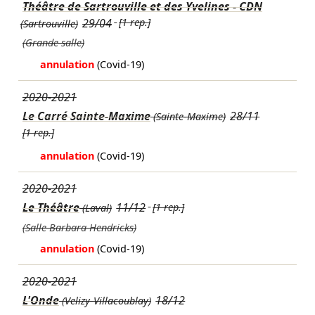
Théâtre de Sartrouville et des Yvelines - CDN
29/04
[1 rep.]
(Sartrouville)
(Grande salle)
annulation
(Covid-19)
2020-2021
Le Carré Sainte-Maxime
28/11
(Sainte-Maxime)
[1 rep.]
annulation
(Covid-19)
2020-2021
Le Théâtre
11/12
[1 rep.]
(Laval)
(Salle Barbara Hendricks)
annulation
(Covid-19)
2020-2021
L'Onde
18/12
(Velizy-Villacoublay)