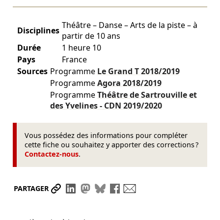
Théâtre – Danse – Arts de la piste – à
Disciplines
partir de 10 ans
Durée
1 heure 10
Pays
France
Sources
Programme
Le Grand T
2018/2019
Programme
Agora
2018/2019
Programme
Théâtre de Sartrouville et
des Yvelines - CDN
2019/2020
Vous possédez des informations pour compléter
cette fiche ou souhaitez y apporter des corrections ?
Contactez-nous
.
Partager le lien
Partager sur LinkedIn
Partager sur Mastodon
Partager sur Bluesky
Partager sur Facebook
Envoyer par mail
PARTAGER