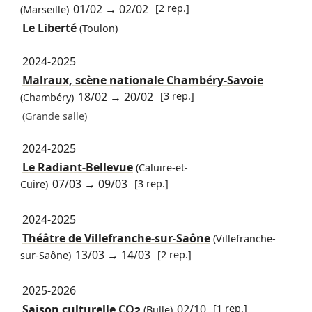
01/02
→
02/02
[2 rep.]
(Marseille)
Le Liberté
(Toulon)
2024-2025
Malraux, scène nationale Chambéry-Savoie
18/02
→
20/02
[3 rep.]
(Chambéry)
(Grande salle)
2024-2025
Le Radiant-Bellevue
(Caluire-et-
07/03
→
09/03
[3 rep.]
Cuire)
2024-2025
Théâtre de Villefranche-sur-Saône
(Villefranche-
13/03
→
14/03
[2 rep.]
sur-Saône)
2025-2026
Saison culturelle CO2
02/10
[1 rep.]
(Bulle)