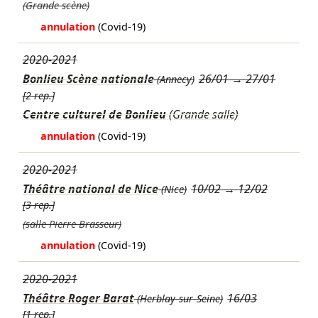
(Grande scène)
annulation
(Covid-19)
2020-2021
Bonlieu Scène nationale
26/01
→
27/01
(Annecy)
[2 rep.]
Centre culturel de Bonlieu
(Grande salle)
annulation
(Covid-19)
2020-2021
Théâtre national de Nice
10/02
→
12/02
(Nice)
[3 rep.]
(salle Pierre Brasseur)
annulation
(Covid-19)
2020-2021
Théâtre Roger Barat
16/03
(Herblay-sur-Seine)
[1 rep.]