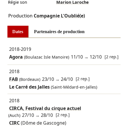
Régie son
Marion Laroche
Production
Compagnie L'Oublié(e)
Dates
Partenaires de production
2018-2019
Agora
11/10
→
12/10
[2 rep.]
(Boulazac Isle Manoire)
2018
FAB
23/10
→
24/10
[2 rep.]
(Bordeaux)
Le Carré des Jalles
(Saint-Médard-en-Jalles)
2018
CIRCA, Festival du cirque actuel
27/10
→
28/10
[2 rep.]
(Auch)
CIRC
(Dôme de Gascogne)