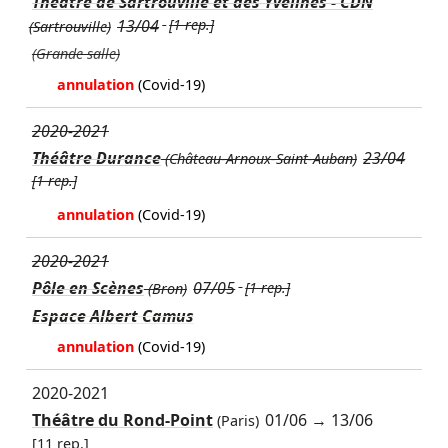
Théâtre de Sartrouville et des Yvelines - CDN
13/04
[1 rep.]
(Sartrouville)
(Grande salle)
annulation
(Covid-19)
2020-2021
Théâtre Durance
23/04
(Château-Arnoux-Saint-Auban)
[1 rep.]
annulation
(Covid-19)
2020-2021
Pôle en Scènes
07/05
[1 rep.]
(Bron)
Espace Albert Camus
annulation
(Covid-19)
2020-2021
Théâtre du Rond-Point
01/06
→
13/06
(Paris)
[11 rep.]