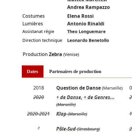
Andrea Rampazzo
Costumes
Elena Rossi
Lumières
Antonio Rinaldi
Assistanat régie
Theo Longuemare
Direction technique
Leonardo Benetollo
Production
Zebra
(Venise)
Dates
Partenaires de production
2018
Question de Danse
0
(Marseille)
2020
+ de Danse, + de Genres...
2
(Marseille)
2020-2021
Klap
1
(Marseille)
″
Pôle-Sud
2
(Strasbourg)