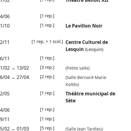
7/02
Théâtre Benoît XII
[1 rep.]
4/06
[1 rep.]
1/10
Le Pavillon Noir
[1 rep. + 1 scol.]
2/11
Centre Culturel de
Lesquin
(Lesquin)
[1 rep.]
6/11
[3 rep.]
1/02
→
13/02
(Petite salle)
[2 rep.]
6/04
→
27/04
(Salle Bernard-Marie
Koltès)
[1 rep.]
2/05
Théâtre municipal de
Sète
[1 rep.]
4/06
[1 rep.]
9/11
[5 rep.]
5/02
→
01/03
(Salle Jean Tardieu)