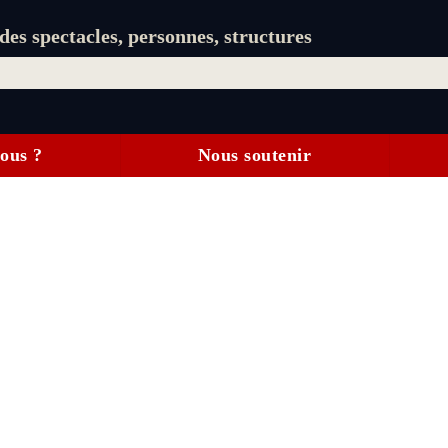
es spectacles, personnes, structures
ous ?
Nous soutenir