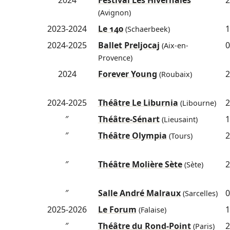
2024
Festival Les Hivernales
2
(Avignon)
2023-2024
Le 140
1
(Schaerbeek)
2024-2025
Ballet Preljocaj
0
(Aix-en-
Provence)
2024
Forever Young
2
(Roubaix)
2024-2025
Théâtre Le Liburnia
2
(Libourne)
″
Théâtre-Sénart
1
(Lieusaint)
″
Théâtre Olympia
2
(Tours)
″
Théâtre Molière Sète
2
(Sète)
″
Salle André Malraux
0
(Sarcelles)
2025-2026
Le Forum
1
(Falaise)
″
Théâtre du Rond-Point
2
(Paris)