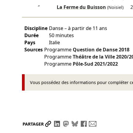
″
La Ferme du Buisson
2
(Noisiel)
Discipline
Danse – à partir de 11 ans
Durée
50 minutes
Pays
Italie
Sources
Programme
Question de Danse
2018
Programme
Théâtre de la Ville
2020/2
Programme
Pôle-Sud
2021/2022
Vous possédez des informations pour compléter cet
Partager le lien
Partager sur LinkedIn
Partager sur Mastodon
Partager sur Bluesky
Partager sur Face
Envoyer par ma
PARTAGER