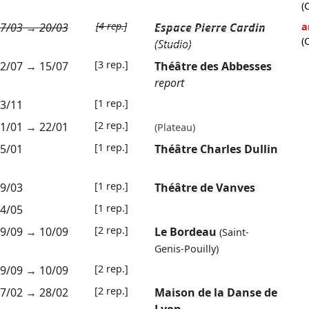
(
[4 rep.]
7/03
→
20/03
Espace Pierre Cardin
a
(
(Studio)
[3 rep.]
2/07
→
15/07
Théâtre des Abbesses
report
[1 rep.]
3/11
[2 rep.]
1/01
→
22/01
(Plateau)
[1 rep.]
5/01
Théâtre Charles Dullin
[1 rep.]
9/03
Théâtre de Vanves
[1 rep.]
4/05
[2 rep.]
9/09
→
10/09
Le Bordeau
(Saint-
Genis-Pouilly)
[2 rep.]
9/09
→
10/09
[2 rep.]
7/02
→
28/02
Maison de la Danse de