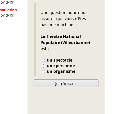
Covid-19)
nnulation
Ne pas remplir
Une question pour nous
Covid-19)
assurer que vous n’êtes
pas une machine :
Le Théâtre National
Populaire (Villeurbanne)
est :
un spectacle
une personne
un organisme
Je m’inscris