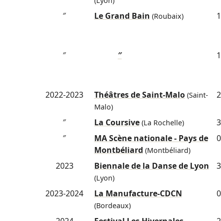
(Lyon)
″
Le Grand Bain
1
(Roubaix)
″
″
1
2022-2023
Théâtres de Saint-Malo
2
(Saint-
Malo)
″
La Coursive
3
(La Rochelle)
″
MA Scène nationale - Pays de
0
Montbéliard
(Montbéliard)
2023
Biennale de la Danse de Lyon
3
(Lyon)
2023-2024
La Manufacture-CDCN
0
(Bordeaux)