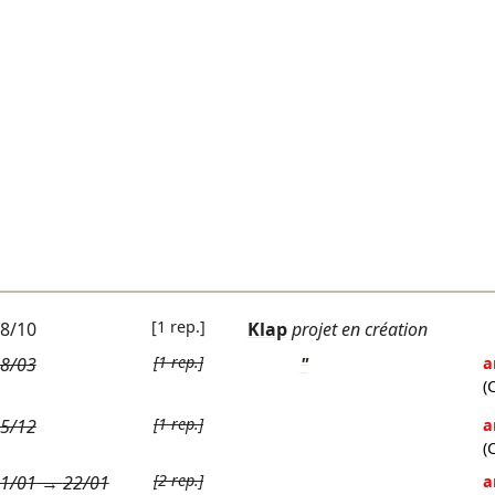
[1 rep.]
8/10
Klap
projet en création
[1 rep.]
8/03
"
a
(
[1 rep.]
5/12
a
(
[2 rep.]
1/01
→
22/01
a