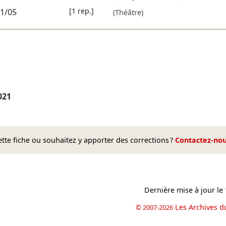
[1 rep.]
1/05
(Théâtre)
021
te fiche ou souhaitez y apporter des corrections ?
Contactez-no
Dernière mise à jour le
Les Archives d
© 2007-2026
book
il