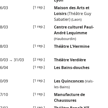
Lyon
[1 rep.]
6/03
Maison des Arts et
Loisirs
(Théâtre Guy
Sabatier)
(Laon)
[1 rep.]
8/03
Centre culturel Paul-
André Lequimme
(Haubourdin)
[1 rep.]
8/03
Théâtre L'Hermine
[2 rep.]
0/03
→
31/03
Théâtre Verdière
[1 rep.]
6/04
Les Bains-douches
[1 rep.]
0/09
Les Quinconces
(Vals-
les-Bains)
[1 rep.]
7/10
Manufacture de
Chaussures
[1 rep.]