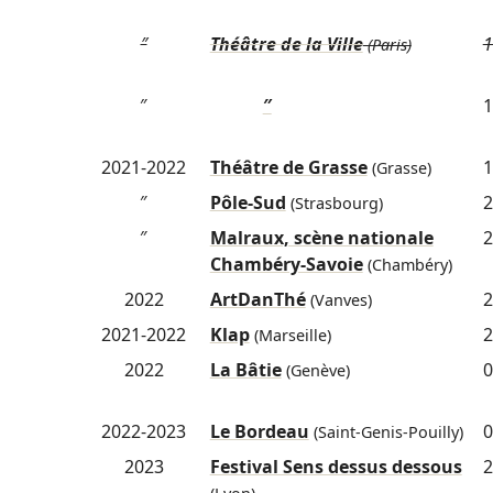
″
Théâtre de la Ville
1
(Paris)
″
″
1
2021-2022
Théâtre de Grasse
1
(Grasse)
″
Pôle-Sud
2
(Strasbourg)
″
Malraux, scène nationale
2
Chambéry-Savoie
(Chambéry)
2022
ArtDanThé
2
(Vanves)
2021-2022
Klap
2
(Marseille)
2022
La Bâtie
0
(Genève)
2022-2023
Le Bordeau
0
(Saint-Genis-Pouilly)
2023
Festival Sens dessus dessous
2