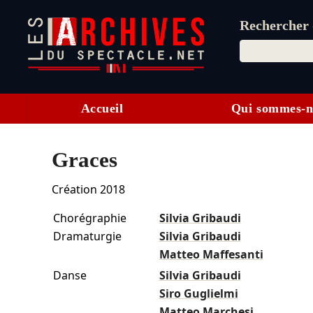
Rechercher d
Accueil
Qui sommes-n
Graces
Création 2018
Chorégraphie
Silvia Gribaudi
Dramaturgie
Silvia Gribaudi
Matteo Maffesanti
Danse
Silvia Gribaudi
Siro Guglielmi
Matteo Marchesi