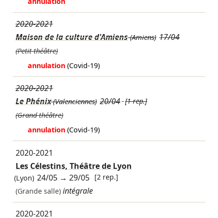
annulation
2020-2021
Maison de la culture d'Amiens
17/04
(Amiens)
(Petit théâtre)
annulation
(Covid-19)
2020-2021
Le Phénix
20/04
[1 rep.]
(Valenciennes)
(Grand théâtre)
annulation
(Covid-19)
2020-2021
Les Célestins, Théâtre de Lyon
24/05
→
29/05
[2 rep.]
(Lyon)
intégrale
(Grande salle)
2020-2021