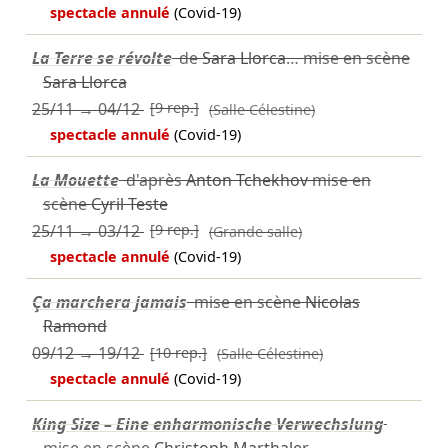
spectacle annulé
(Covid-19)
La Terre se révolte
de
Sara Llorca
… mise en scène
Sara Llorca
25/11
→
04/12
[9 rep.]
(Salle Célestine)
spectacle annulé
(Covid-19)
La Mouette
d'après
Anton Tchekhov
mise en
scène
Cyril Teste
25/11
→
03/12
[9 rep.]
(Grande salle)
spectacle annulé
(Covid-19)
Ça marchera jamais
mise en scène
Nicolas
Ramond
09/12
→
19/12
[10 rep.]
(Salle Célestine)
spectacle annulé
(Covid-19)
King Size – Eine enharmonische Verwechslung