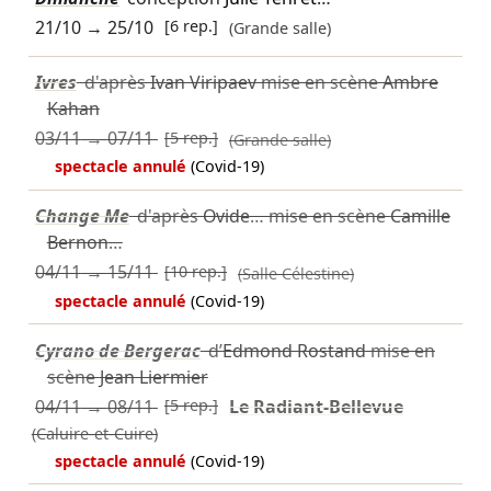
21/10
→
25/10
[6 rep.]
(Grande salle)
Ivres
d'après
Ivan Viripaev
mise en scène
Ambre
Kahan
03/11
→
07/11
[5 rep.]
(Grande salle)
spectacle annulé
(Covid-19)
Change Me
d'après
Ovide
… mise en scène
Camille
Bernon
…
04/11
→
15/11
[10 rep.]
(Salle Célestine)
spectacle annulé
(Covid-19)
Cyrano de Bergerac
d’
Edmond Rostand
mise en
scène
Jean Liermier
04/11
→
08/11
[5 rep.]
Le Radiant-Bellevue
(Caluire-et-Cuire)
spectacle annulé
(Covid-19)