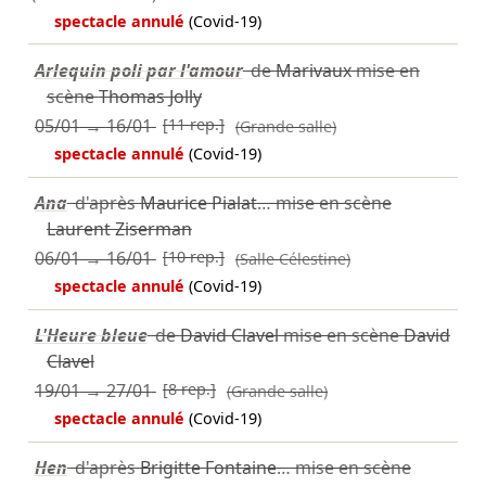
spectacle annulé
(Covid-19)
Arlequin poli par l'amour
de
Marivaux
mise en
scène
Thomas Jolly
05/01
→
16/01
[11 rep.]
(Grande salle)
spectacle annulé
(Covid-19)
Ana
d'après
Maurice Pialat
… mise en scène
Laurent Ziserman
06/01
→
16/01
[10 rep.]
(Salle Célestine)
spectacle annulé
(Covid-19)
L'Heure bleue
de
David Clavel
mise en scène
David
Clavel
19/01
→
27/01
[8 rep.]
(Grande salle)
spectacle annulé
(Covid-19)
Hen
d'après
Brigitte Fontaine
… mise en scène