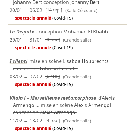
Johanny Bert
conception
Johanny Bert
20/01
→
06/02
[14 rep.]
(Salle Célestine)
spectacle annulé
(Covid-19)
La Dispute
conception
Mohamed El Khatib
29/01
→
31/01
[3 rep.]
(Grande salle)
spectacle annulé
(Covid-19)
I silenti
mise en scène
Lisaboa Houbrechts
conception
Fabrizio Cassol
…
03/02
→
07/02
[5 rep.]
(Grande salle)
spectacle annulé
(Covid-19)
Vilain ! – Merveilleuse métamorphose
d’
Alexis
Armengol
… mise en scène
Alexis Armengol
conception
Alexis Armengol
11/02
→
13/02
[4 rep.]
(Grande salle)
spectacle annulé
(Covid-19)