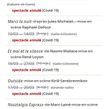
(Caluire-et-Cuire)
spectacle annulé
(Covid-19)
Merci la nuit
d'après
Jules Michelet
… mise en
scène
Raphaël Defour
10/03
→
14/03
[5 rep.]
(Salle Célestine)
spectacle annulé
(Covid-19)
Et moi et le silence
de
Naomi Wallace
mise en
scène
René Loyon
16/03
→
27/03
[10 rep.]
(Salle Célestine)
spectacle annulé
(Covid-19)
Outside
mise en scène
Kirill Serebrennikov
17/03
→
20/03
[4 rep.]
(Grande salle)
spectacle annulé
(Covid-19)
Nosztalgia Express
de
Marc Lainé
mise en scène