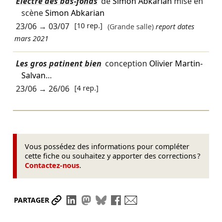
Électre des bas-fonds
de
Simon Abkarian
mise en
scène
Simon Abkarian
23/06
→
03/07
[10 rep.]
(Grande salle)
report dates
mars 2021
Les gros patinent bien
conception
Olivier Martin-
Salvan
…
23/06
→
26/06
[4 rep.]
Vous possédez des informations pour compléter
cette fiche ou souhaitez y apporter des corrections ?
Contactez-nous
.
Partager le lien
Partager sur LinkedIn
Partager sur Mastodon
Partager sur Bluesky
Partager sur Facebook
Envoyer par mail
PARTAGER