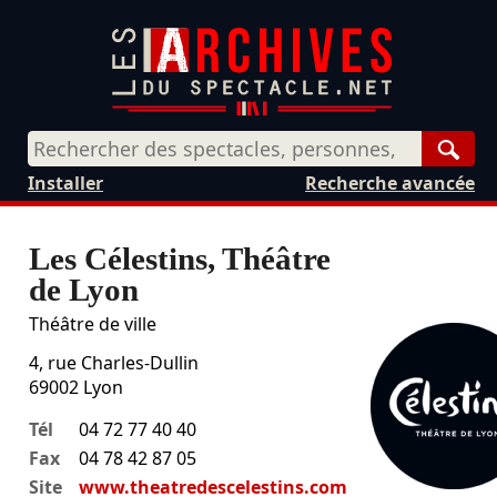
Rech
Installer
Recherche avancée
Les Célestins, Théâtre
de Lyon
Théâtre de ville
4, rue Charles-Dullin
69002
Lyon
Tél
04 72 77 40 40
Fax
04 78 42 87 05
Site
www.theatredescelestins.com