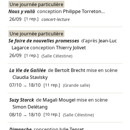
Une journée particulière
Nous y voilà
conception
Philippe Torreton
…
26/09
[1 rep.]
concert-lecture
Une journée particulière
Se faire de nouvelles promesses
d'après
Jean-Luc
Lagarce
conception
Thierry Jolivet
26/09
[1 rep.]
(Salle Célestine)
La Vie de Galilée
de
Bertolt Brecht
mise en scène
Claudia Stavisky
07/10
→
18/10
[11 rep.]
(Grande salle)
Suzy Storck
de
Magali Mougel
mise en scène
Simon Delétang
08/10
→
18/10
[10 rep.]
(Salle Célestine)
Dimanche
conception
Julie Tenret
…