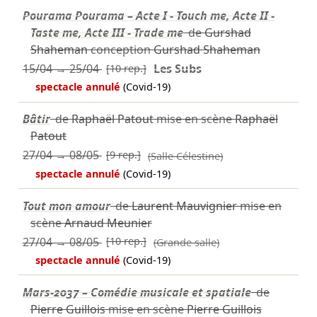
Pourama Pourama – Acte I - Touch me, Acte II -
Taste me, Acte III - Trade me
de
Gurshad
Shaheman
conception
Gurshad Shaheman
15/04
→
25/04
[10 rep.]
Les Subs
spectacle annulé
(Covid-19)
Bâtir
de
Raphaël Patout
mise en scène
Raphaël
Patout
27/04
→
08/05
[9 rep.]
(Salle Célestine)
spectacle annulé
(Covid-19)
Tout mon amour
de
Laurent Mauvignier
mise en
scène
Arnaud Meunier
27/04
→
08/05
[10 rep.]
(Grande salle)
spectacle annulé
(Covid-19)
Mars-2037 – Comédie musicale et spatiale
de
Pierre Guillois
mise en scène
Pierre Guillois