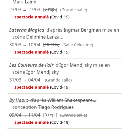
Marc Lainé
23/03
→
27/03
[5 rep.]
(Grande salle)
spectacle annulé
(Covid-19)
Laterna Magica
d'après
Ingmar Bergman
mise en
scène
Delphine Lanza
…
30/03
→
10/04
[10 rep.]
(Salle Célestine)
spectacle annulé
(Covid-19)
Les Couleurs de l'air
d’
Igor Mendjisky
mise en
scène
Igor Mendjisky
31/03
→
04/04
(Grande salle)
spectacle annulé
(Covid-19)
By Heart
d'après
William Shakespeare
…
conception
Tiago Rodrigues
09/04
→
11/04
[3 rep.]
(Grande salle)
spectacle annulé
(Covid-19)