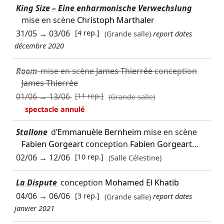
King Size – Eine enharmonische Verwechslung
mise en scène
Christoph Marthaler
31/05
→
03/06
[4 rep.]
(Grande salle)
report dates
décembre 2020
Room
mise en scène
James Thierrée
conception
James Thierrée
01/06
→
13/06
[11 rep.]
(Grande salle)
spectacle annulé
Stallone
d’
Emmanuèle Bernheim
mise en scène
Fabien Gorgeart
conception
Fabien Gorgeart
…
02/06
→
12/06
[10 rep.]
(Salle Célestine)
La Dispute
conception
Mohamed El Khatib
04/06
→
06/06
[3 rep.]
(Grande salle)
report dates
janvier 2021