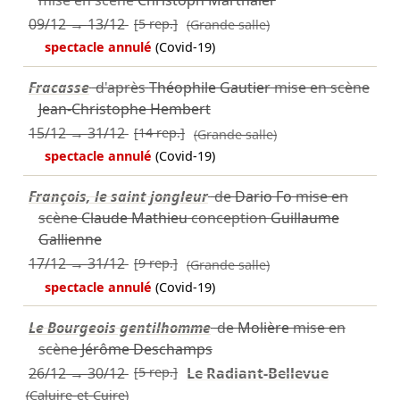
mise en scène
Christoph Marthaler
09/12
→
13/12
[5 rep.]
(Grande salle)
spectacle annulé
(Covid-19)
Fracasse
d'après
Théophile Gautier
mise en scène
Jean-Christophe Hembert
15/12
→
31/12
[14 rep.]
(Grande salle)
spectacle annulé
(Covid-19)
François, le saint jongleur
de
Dario Fo
mise en
scène
Claude Mathieu
conception
Guillaume
Gallienne
17/12
→
31/12
[9 rep.]
(Grande salle)
spectacle annulé
(Covid-19)
Le Bourgeois gentilhomme
de
Molière
mise en
scène
Jérôme Deschamps
26/12
→
30/12
[5 rep.]
Le Radiant-Bellevue
(Caluire-et-Cuire)