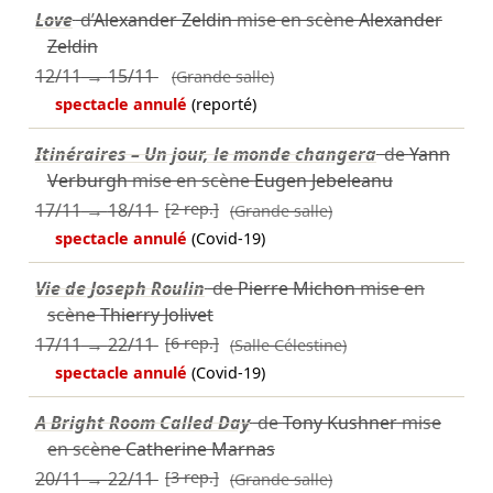
Love
d’
Alexander Zeldin
mise en scène
Alexander
Zeldin
12/11
→
15/11
(Grande salle)
spectacle annulé
(reporté)
Itinéraires – Un jour, le monde changera
de
Yann
Verburgh
mise en scène
Eugen Jebeleanu
17/11
→
18/11
[2 rep.]
(Grande salle)
spectacle annulé
(Covid-19)
Vie de Joseph Roulin
de
Pierre Michon
mise en
scène
Thierry Jolivet
17/11
→
22/11
[6 rep.]
(Salle Célestine)
spectacle annulé
(Covid-19)
A Bright Room Called Day
de
Tony Kushner
mise
en scène
Catherine Marnas
20/11
→
22/11
[3 rep.]
(Grande salle)