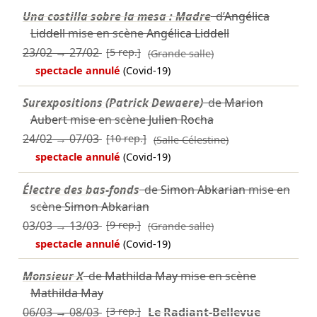
Una costilla sobre la mesa : Madre
d’
Angélica
Liddell
mise en scène
Angélica Liddell
23/02
→
27/02
[5 rep.]
(Grande salle)
spectacle annulé
(Covid-19)
Surexpositions (Patrick Dewaere)
de
Marion
Aubert
mise en scène
Julien Rocha
24/02
→
07/03
[10 rep.]
(Salle Célestine)
spectacle annulé
(Covid-19)
Électre des bas-fonds
de
Simon Abkarian
mise en
scène
Simon Abkarian
03/03
→
13/03
[9 rep.]
(Grande salle)
spectacle annulé
(Covid-19)
Monsieur X
de
Mathilda May
mise en scène
Mathilda May
06/03
→
08/03
[3 rep.]
Le Radiant-Bellevue