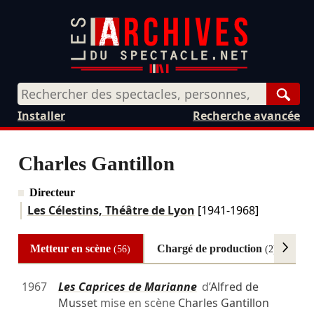
Rech
Installer
Recherche avancée
Charles Gantillon
Directeur
Les Célestins, Théâtre de Lyon
[1941-1968]
Metteur en scène
Chargé de production
A
(56)
(2)
1967
Les Caprices de Marianne
d’
Alfred de
Musset
mise en scène
Charles Gantillon