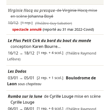
Virginie Hocq ou presque
de
Virginie Hocq
mise
en scène
Johanna Boyé
10/12
[1 rep.]
(Théâtre Guy Sabatier)
spectacle annulé
(reporté au 31 mai 2022-Covid)
Le Plus Petit Cirk du bord du bout du monde
conception
Karen Bourre
…
16/12
→
18/12
[1 rep. + 4 scol.]
(Théâtre Raymond
Lefèvre)
Les Dodos
03/01
→
05/01
[2 rep. + 1 scol.]
Boulodrome de
Laon
sous chapiteau
Rumba sur la lune
de
Cyrille Louge
mise en scène
Cyrille Louge
06/01
→
08/01
[1 rep. + 6 scol.]
(Théâtre Raymond