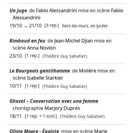
Un juge
de
Fabio Alessandrini
mise en scène
Fabio
Alessandrini
19/10
→
21/10
[3 rep.]
hors-les-murs, en lycées
Rimbaud en feu
de
Jean-Michel Djian
mise en
scène
Anna Novion
23/10
[1 rep.]
(Théâtre Guy Sabatier)
Le Bourgeois gentilhomme
de
Molière
mise en
scène
Isabelle Starkier
10/11
[1 rep.]
(Théâtre Guy Sabatier)
Ghazal – Conversation avec une femme
chorégraphie
Marjory Duprés
18/11
[1 rep. + 1 scol.]
(Théâtre Guy Sabatier)
Olivia Moore - Égoïste
mise en scène
Marie