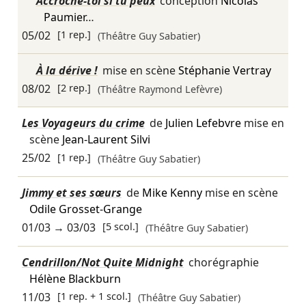
Accroche-toi si tu peux
conception
Nicolas
Paumier
…
05/02
[1 rep.]
(Théâtre Guy Sabatier)
À la dérive !
mise en scène
Stéphanie Vertray
08/02
[2 rep.]
(Théâtre Raymond Lefèvre)
Les Voyageurs du crime
de
Julien Lefebvre
mise en
scène
Jean-Laurent Silvi
25/02
[1 rep.]
(Théâtre Guy Sabatier)
Jimmy et ses sœurs
de
Mike Kenny
mise en scène
Odile Grosset-Grange
01/03
→
03/03
[5 scol.]
(Théâtre Guy Sabatier)
Cendrillon/Not Quite Midnight
chorégraphie
Hélène Blackburn
11/03
[1 rep. + 1 scol.]
(Théâtre Guy Sabatier)