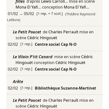
filles
d'après
Lewis Carroll
… mise en scène
Mona El Yafi
… conception
Mona El Yafi
…
01/02
→
05/02
[1 rep. + 7 scol.]
(Théâtre Raymond
Lefèvre)
Le Petit Poucet
de
Charles Perrault
mise en
scène
Cédric Hingouët
02/02
[1 rep.]
Centre social Cap N-O
Le Vilain P'tit Canard
mise en scène
Cédric
Hingouët
conception
Cédric Hingouët
02/02
[1 rep.]
Centre social Cap N-O
Arête
02/02
[1 rep.]
Bibliothèque Suzanne-Martinet
Le Petit Poucet
de
Charles Perrault
mise en
scène
Cédric Hingouët