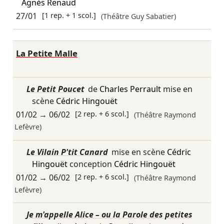
Agnès Renaud
27/01
[1 rep. + 1 scol.]
(Théâtre Guy Sabatier)
La Petite Malle
Le Petit Poucet
de
Charles Perrault
mise en
scène
Cédric Hingouët
01/02
→
06/02
[2 rep. + 6 scol.]
(Théâtre Raymond
Lefèvre)
Le Vilain P'tit Canard
mise en scène
Cédric
Hingouët
conception
Cédric Hingouët
01/02
→
06/02
[2 rep. + 6 scol.]
(Théâtre Raymond
Lefèvre)
Je m'appelle Alice – ou la Parole des petites