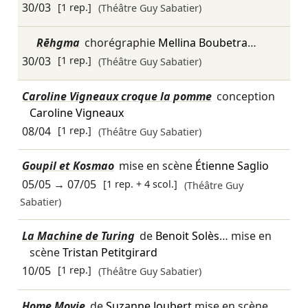
30/03
[1 rep.]
(Théâtre Guy Sabatier)
Rēhgma
chorégraphie
Mellina Boubetra
…
30/03
[1 rep.]
(Théâtre Guy Sabatier)
Caroline Vigneaux croque la pomme
conception
Caroline Vigneaux
08/04
[1 rep.]
(Théâtre Guy Sabatier)
Goupil et Kosmao
mise en scène
Étienne Saglio
05/05
→
07/05
[1 rep. + 4 scol.]
(Théâtre Guy
Sabatier)
La Machine de Turing
de
Benoit Solès
… mise en
scène
Tristan Petitgirard
10/05
[1 rep.]
(Théâtre Guy Sabatier)
Home Movie
de
Suzanne Joubert
mise en scène