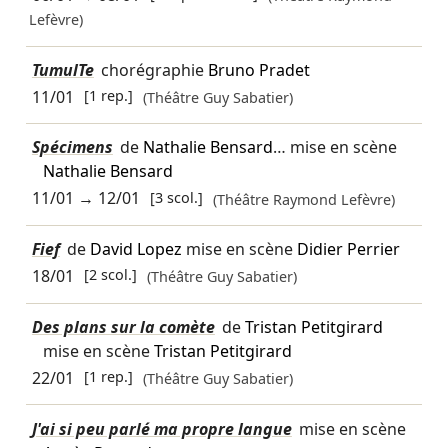
Lefèvre)
TumulTe
chorégraphie
Bruno Pradet
11/01
[1 rep.]
(Théâtre Guy Sabatier)
Spécimens
de
Nathalie Bensard
… mise en scène
Nathalie Bensard
11/01
→
12/01
[3 scol.]
(Théâtre Raymond Lefèvre)
Fief
de
David Lopez
mise en scène
Didier Perrier
18/01
[2 scol.]
(Théâtre Guy Sabatier)
Des plans sur la comète
de
Tristan Petitgirard
mise en scène
Tristan Petitgirard
22/01
[1 rep.]
(Théâtre Guy Sabatier)
J'ai si peu parlé ma propre langue
mise en scène