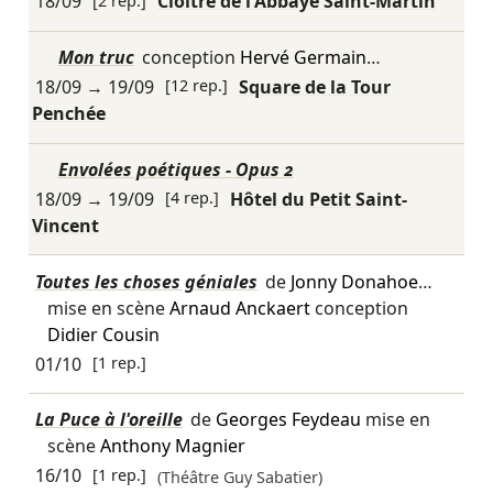
18/09
[2 rep.]
Cloître de l'Abbaye Saint-Martin
Mon truc
conception
Hervé Germain
…
18/09
→
19/09
[12 rep.]
Square de la Tour
Penchée
Envolées poétiques - Opus 2
18/09
→
19/09
[4 rep.]
Hôtel du Petit Saint-
Vincent
Toutes les choses géniales
de
Jonny Donahoe
…
mise en scène
Arnaud Anckaert
conception
Didier Cousin
01/10
[1 rep.]
La Puce à l'oreille
de
Georges Feydeau
mise en
scène
Anthony Magnier
16/10
[1 rep.]
(Théâtre Guy Sabatier)