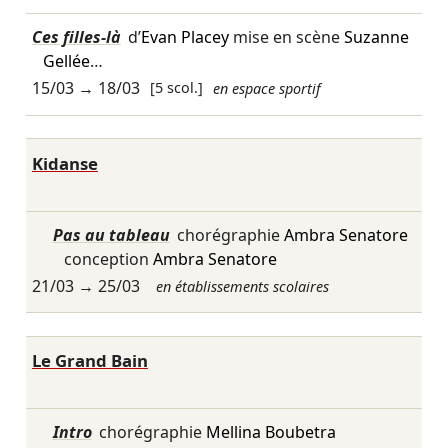
Ces filles-là
d’
Evan Placey
mise en scène
Suzanne
Gellée
…
15/03
→
18/03
[5 scol.]
en espace sportif
Kidanse
Pas au tableau
chorégraphie
Ambra Senatore
conception
Ambra Senatore
21/03
→
25/03
en établissements scolaires
Le Grand Bain
Intro
chorégraphie
Mellina Boubetra