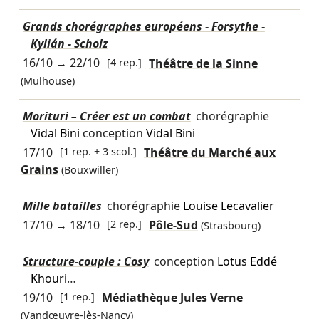
Grands chorégraphes européens - Forsythe -
Kylián - Scholz
16/10
→
22/10
[4 rep.]
Théâtre de la Sinne
(Mulhouse)
Morituri – Créer est un combat
chorégraphie
Vidal Bini
conception
Vidal Bini
17/10
[1 rep. + 3 scol.]
Théâtre du Marché aux
Grains
(Bouxwiller)
Mille batailles
chorégraphie
Louise Lecavalier
17/10
→
18/10
[2 rep.]
Pôle-Sud
(Strasbourg)
Structure-couple : Cosy
conception
Lotus Eddé
Khouri
…
19/10
[1 rep.]
Médiathèque Jules Verne
(Vandœuvre-lès-Nancy)