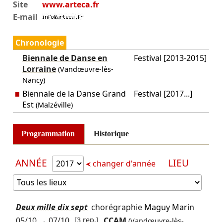
Site
www.arteca.fr
E-mail
Chronologie
Biennale de Danse en
Festival [2013-2015]
Lorraine
(Vandœuvre-lès-
Nancy)
Biennale de la Danse Grand
Festival [2017...]
Est
(Malzéville)
Programmation
Historique
ANNÉE
LIEU
changer d'année
Deux mille dix sept
chorégraphie
Maguy Marin
05/10
→
07/10
[3 rep.]
CCAM
(Vandœuvre-lès-