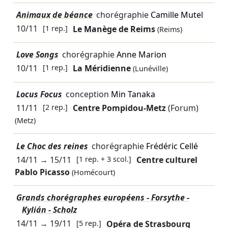
Animaux de béance
chorégraphie
Camille Mutel
10/11
[1 rep.]
Le Manège de Reims
(Reims)
Love Songs
chorégraphie
Anne Marion
10/11
[1 rep.]
La Méridienne
(Lunéville)
Locus Focus
conception
Min Tanaka
11/11
[2 rep.]
Centre Pompidou-Metz
(Forum)
(Metz)
Le Choc des reines
chorégraphie
Frédéric Cellé
14/11
→
15/11
[1 rep. + 3 scol.]
Centre culturel
Pablo Picasso
(Homécourt)
Grands chorégraphes européens - Forsythe -
Kylián - Scholz
14/11
→
19/11
[5 rep.]
Opéra de Strasbourg