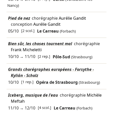
Nancy)
Pied de nez
chorégraphie
Aurélie Gandit
conception
Aurélie Gandit
05/10
[2 scol.]
Le Carreau
(Forbach)
Bien sûr, les choses tournent mal
chorégraphie
Frank Micheletti
10/10
→
11/10
[2 rep.]
Pôle-Sud
(Strasbourg)
Grands chorégraphes européens - Forsythe -
Kylián - Scholz
10/10
[1 rep.]
Opéra de Strasbourg
(Strasbourg)
Iceberg, musique de l'eau
chorégraphie
Michèle
Meftah
11/10
→
12/10
[4 scol.]
Le Carreau
(Forbach)