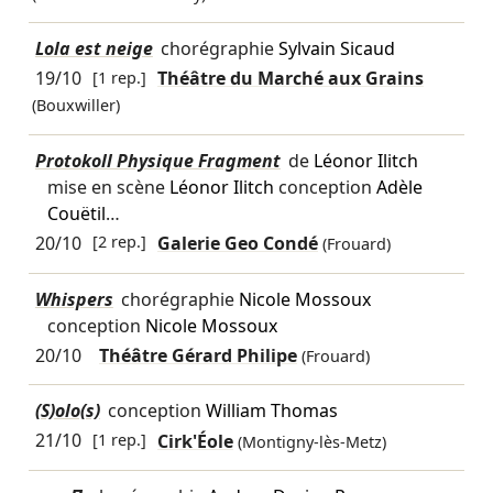
Lola est neige
chorégraphie
Sylvain Sicaud
19/10
[1 rep.]
Théâtre du Marché aux Grains
(Bouxwiller)
Protokoll Physique Fragment
de
Léonor Ilitch
mise en scène
Léonor Ilitch
conception
Adèle
Couëtil
…
20/10
[2 rep.]
Galerie Geo Condé
(Frouard)
Whispers
chorégraphie
Nicole Mossoux
conception
Nicole Mossoux
20/10
Théâtre Gérard Philipe
(Frouard)
(S)olo(s)
conception
William Thomas
21/10
[1 rep.]
Cirk'Éole
(Montigny-lès-Metz)