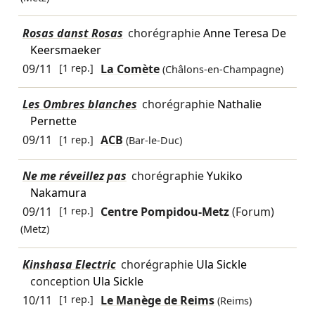
Rosas danst Rosas
chorégraphie
Anne Teresa De
Keersmaeker
09/11
[1 rep.]
La Comète
(Châlons-en-Champagne)
Les Ombres blanches
chorégraphie
Nathalie
Pernette
09/11
[1 rep.]
ACB
(Bar-le-Duc)
Ne me réveillez pas
chorégraphie
Yukiko
Nakamura
09/11
[1 rep.]
Centre Pompidou-Metz
(Forum)
(Metz)
Kinshasa Electric
chorégraphie
Ula Sickle
conception
Ula Sickle
10/11
[1 rep.]
Le Manège de Reims
(Reims)