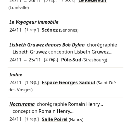
24/11
→
26/11
Le Réservoir
(Lunéville)
Le Voyageur immobile
24/11
[1 rep.]
Scène2
(Senones)
Lisbeth Gruwez dances Bob Dylan
chorégraphie
Lisbeth Gruwez
conception
Lisbeth Gruwez
…
24/11
→
25/11
[2 rep.]
Pôle-Sud
(Strasbourg)
Index
24/11
[1 rep.]
Espace Georges-Sadoul
(Saint-Dié-
des-Vosges)
Nocturama
chorégraphie
Romain Henry
…
conception
Romain Henry
…
24/11
[1 rep.]
Salle Poirel
(Nancy)