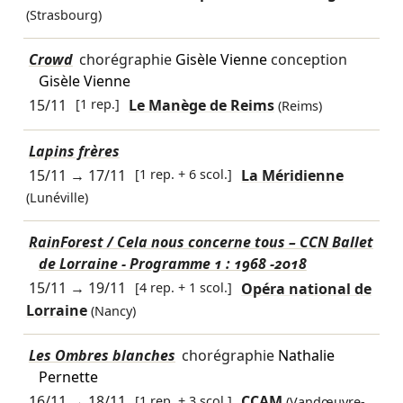
(Strasbourg)
Crowd
chorégraphie
Gisèle Vienne
conception
Gisèle Vienne
15/11
[1 rep.]
Le Manège de Reims
(Reims)
Lapins frères
15/11
→
17/11
[1 rep. + 6 scol.]
La Méridienne
(Lunéville)
RainForest / Cela nous concerne tous – CCN Ballet
de Lorraine - Programme 1 : 1968 -2018
15/11
→
19/11
[4 rep. + 1 scol.]
Opéra national de
Lorraine
(Nancy)
Les Ombres blanches
chorégraphie
Nathalie
Pernette
16/11
→
18/11
[1 rep. + 3 scol.]
CCAM
(Vandœuvre-