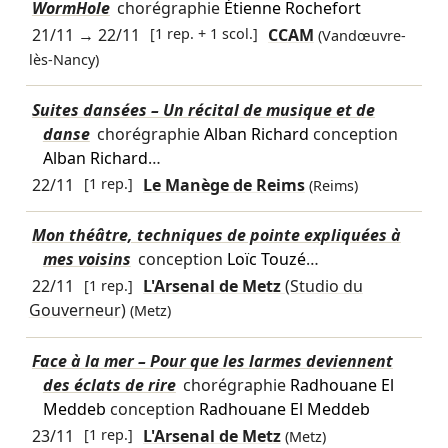
WormHole
chorégraphie
Étienne Rochefort
21/11
→
22/11
[1 rep. + 1 scol.]
CCAM
(Vandœuvre-
lès-Nancy)
Suites dansées – Un récital de musique et de
danse
chorégraphie
Alban Richard
conception
Alban Richard
…
22/11
[1 rep.]
Le Manège de Reims
(Reims)
Mon théâtre, techniques de pointe expliquées à
mes voisins
conception
Loïc Touzé
…
22/11
[1 rep.]
L'Arsenal de Metz
(Studio du
Gouverneur)
(Metz)
Face à la mer – Pour que les larmes deviennent
des éclats de rire
chorégraphie
Radhouane El
Meddeb
conception
Radhouane El Meddeb
23/11
[1 rep.]
L'Arsenal de Metz
(Metz)