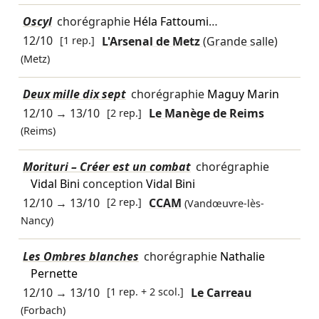
Oscyl
chorégraphie
Héla Fattoumi
…
12/10
[1 rep.]
L'Arsenal de Metz
(Grande salle)
(Metz)
Deux mille dix sept
chorégraphie
Maguy Marin
12/10
→
13/10
[2 rep.]
Le Manège de Reims
(Reims)
Morituri – Créer est un combat
chorégraphie
Vidal Bini
conception
Vidal Bini
12/10
→
13/10
[2 rep.]
CCAM
(Vandœuvre-lès-
Nancy)
Les Ombres blanches
chorégraphie
Nathalie
Pernette
12/10
→
13/10
[1 rep. + 2 scol.]
Le Carreau
(Forbach)