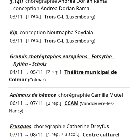
3,14Π
chorégraphie
Andrea Dorian Rama
conception
Andrea Dorian Rama
03/11
[1 rep.]
Trois C-L
(Luxembourg)
Kip
conception
Noutnapha Soydala
03/11
[1 rep.]
Trois C-L
(Luxembourg)
Grands chorégraphes européens - Forsythe -
Kylián - Scholz
04/11
→
05/11
[2 rep.]
Théâtre municipal de
Colmar
(Colmar)
Animaux de béance
chorégraphie
Camille Mutel
06/11
→
07/11
[2 rep.]
CCAM
(Vandœuvre-lès-
Nancy)
Frusques
chorégraphie
Catherine Dreyfus
07/11
→
08/11
[1 rep. + 3 scol.]
Centre culturel