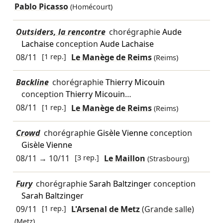
Pablo Picasso
(Homécourt)
Outsiders, la rencontre
chorégraphie
Aude
Lachaise
conception
Aude Lachaise
08/11
[1 rep.]
Le Manège de Reims
(Reims)
Backline
chorégraphie
Thierry Micouin
conception
Thierry Micouin
…
08/11
[1 rep.]
Le Manège de Reims
(Reims)
Crowd
chorégraphie
Gisèle Vienne
conception
Gisèle Vienne
08/11
→
10/11
[3 rep.]
Le Maillon
(Strasbourg)
Fury
chorégraphie
Sarah Baltzinger
conception
Sarah Baltzinger
09/11
[1 rep.]
L'Arsenal de Metz
(Grande salle)
(Metz)