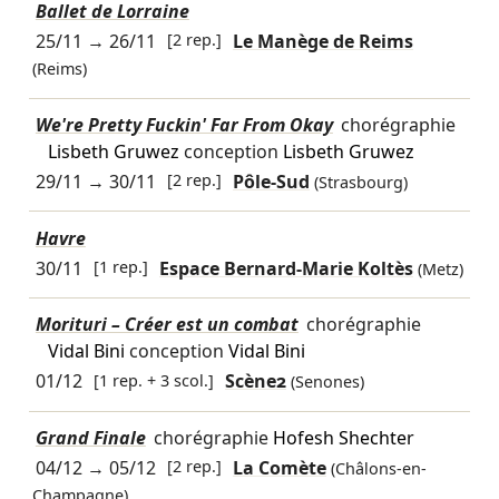
Ballet de Lorraine
25/11
→
26/11
[2 rep.]
Le Manège de Reims
(Reims)
We're Pretty Fuckin' Far From Okay
chorégraphie
Lisbeth Gruwez
conception
Lisbeth Gruwez
29/11
→
30/11
[2 rep.]
Pôle-Sud
(Strasbourg)
Havre
30/11
[1 rep.]
Espace Bernard-Marie Koltès
(Metz)
Morituri – Créer est un combat
chorégraphie
Vidal Bini
conception
Vidal Bini
01/12
[1 rep. + 3 scol.]
Scène2
(Senones)
Grand Finale
chorégraphie
Hofesh Shechter
04/12
→
05/12
[2 rep.]
La Comète
(Châlons-en-
Champagne)