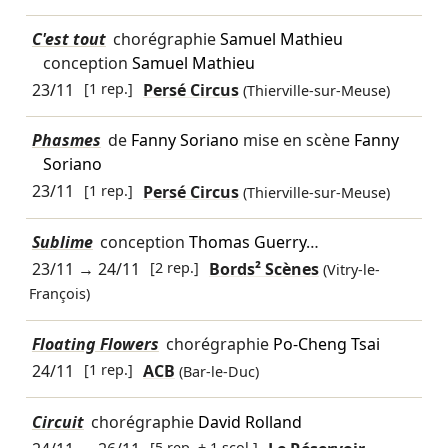
C'est tout
chorégraphie
Samuel Mathieu
conception
Samuel Mathieu
23/11
[1 rep.]
Persé Circus
(Thierville-sur-Meuse)
Phasmes
de
Fanny Soriano
mise en scène
Fanny
Soriano
23/11
[1 rep.]
Persé Circus
(Thierville-sur-Meuse)
Sublime
conception
Thomas Guerry
…
23/11
→
24/11
[2 rep.]
Bords² Scènes
(Vitry-le-
François)
Floating Flowers
chorégraphie
Po-Cheng Tsai
24/11
[1 rep.]
ACB
(Bar-le-Duc)
Circuit
chorégraphie
David Rolland
[5 rep. + 1 scol.]