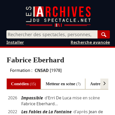
Rech
Installer
Recherche avancée
Fabrice Eberhard
Formation :
CNSAD
[1978]
Comédien
Metteur en scène
Autres
(15)
(7)
(5)
2026
Impossible
d’
Erri De Luca
mise en scène
Fabrice Eberhard
…
2022
Les Fables de La Fontaine
d'après
Jean de