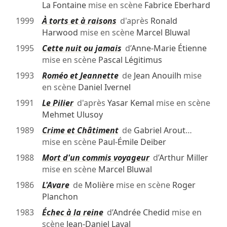
La Fontaine
mise en scène
Fabrice Eberhard
1999
À torts et à raisons
d'après
Ronald
Harwood
mise en scène
Marcel Bluwal
1995
Cette nuit ou jamais
d’
Anne-Marie Étienne
mise en scène
Pascal Légitimus
1993
Roméo et Jeannette
de
Jean Anouilh
mise
en scène
Daniel Ivernel
1991
Le Pilier
d'après
Yasar Kemal
mise en scène
Mehmet Ulusoy
1989
Crime et Châtiment
de
Gabriel Arout
…
mise en scène
Paul-Émile Deiber
1988
Mort d'un commis voyageur
d’
Arthur Miller
mise en scène
Marcel Bluwal
1986
L'Avare
de
Molière
mise en scène
Roger
Planchon
1983
Échec à la reine
d’
Andrée Chedid
mise en
scène
Jean-Daniel Laval