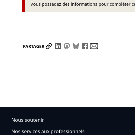
Vous possédez des informations pour compléter cet
Partager le lien
Partager sur LinkedIn
Partager sur Mastodon
Partager sur Bluesky
Partager sur Face
Envoyer par ma
PARTAGER
Nous soutenir
Nos services aux professionnels