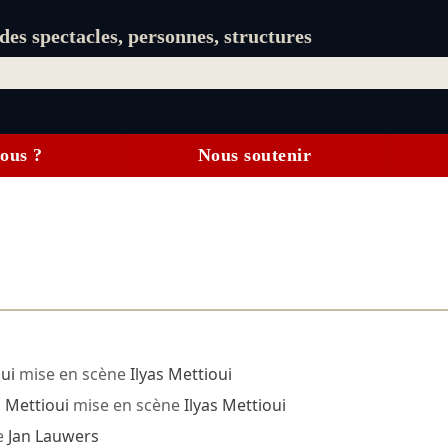
es spectacles, personnes, structures
ous ?
Nous soutenir
oui
mise en scène
Ilyas Mettioui
s Mettioui
mise en scène
Ilyas Mettioui
e
Jan Lauwers