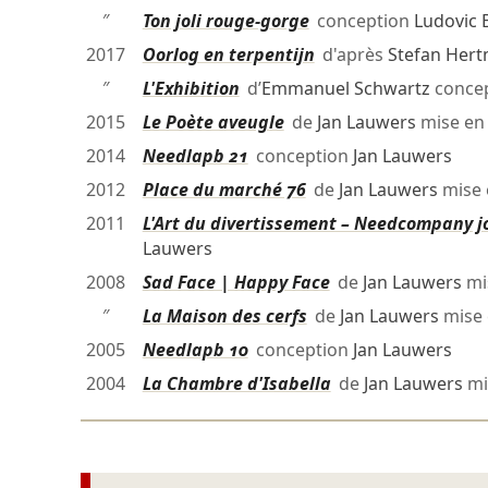
″
Ton joli rouge-gorge
conception
Ludovic 
2017
Oorlog en terpentijn
d'après
Stefan Her
″
L'Exhibition
d’
Emmanuel Schwartz
conce
2015
Le Poète aveugle
de
Jan Lauwers
mise en
2014
Needlapb 21
conception
Jan Lauwers
2012
Place du marché 76
de
Jan Lauwers
mise 
2011
L'Art du divertissement – Needcompany jo
Lauwers
2008
Sad Face | Happy Face
de
Jan Lauwers
mi
″
La Maison des cerfs
de
Jan Lauwers
mise 
2005
Needlapb 10
conception
Jan Lauwers
2004
La Chambre d'Isabella
de
Jan Lauwers
mi