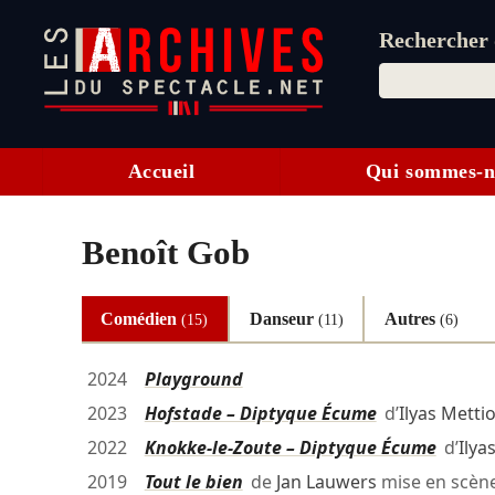
Rechercher d
Accueil
Qui sommes-n
Benoît Gob
Comédien
Danseur
Autres
(15)
(11)
(6)
2024
Playground
2023
Hofstade – Diptyque Écume
d’
Ilyas Metti
2022
Knokke-le-Zoute – Diptyque Écume
d’
Ilya
2019
Tout le bien
de
Jan Lauwers
mise en scèn