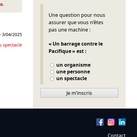
us
.
Ne pas remplir
Une question pour nous
assurer que vous n’êtes
pas une machine :
e
3/04/2025
« Un barrage contre le
u spectacle
Pacifique » est :
un organisme
une personne
un spectacle
Je m’inscris
Contact