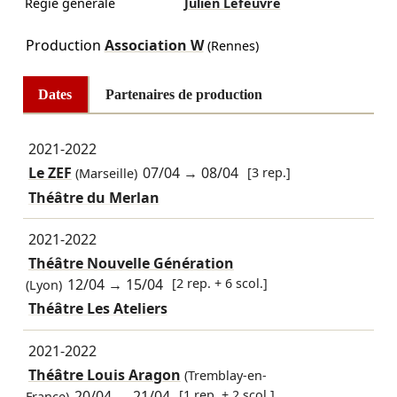
Régie générale
Julien Lefeuvre
Production
Association W
(Rennes)
Dates
Partenaires de production
2021-2022
Le ZEF
07/04
→
08/04
[3 rep.]
(Marseille)
Théâtre du Merlan
2021-2022
Théâtre Nouvelle Génération
12/04
→
15/04
[2 rep. + 6 scol.]
(Lyon)
Théâtre Les Ateliers
2021-2022
Théâtre Louis Aragon
(Tremblay-en-
20/04
→
21/04
[1 rep. + 2 scol.]
France)