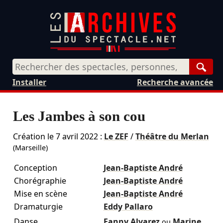
Rech
Installer
Recherche avancée
Les Jambes à son cou
Création le
7 avril 2022
:
Le ZEF
/
Théâtre du Merlan
(Marseille)
Conception
Jean-Baptiste André
Chorégraphie
Jean-Baptiste André
Mise en scène
Jean-Baptiste André
Dramaturgie
Eddy Pallaro
Danse
Fanny Alvarez
Marine
ou