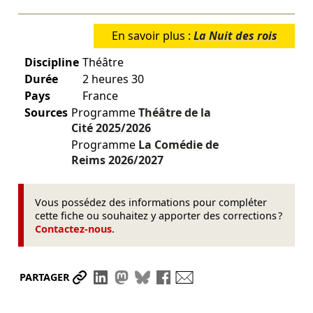
En savoir plus :
La Nuit des rois
Discipline
Théâtre
Durée
2 heures 30
Pays
France
Sources
Programme
Théâtre de la
Cité
2025/2026
Programme
La Comédie de
Reims
2026/2027
Vous possédez des informations pour compléter
cette fiche ou souhaitez y apporter des corrections ?
Contactez-nous
.
Partager le lien
Partager sur LinkedIn
Partager sur Mastodon
Partager sur Bluesky
Partager sur Facebook
Envoyer par mail
PARTAGER