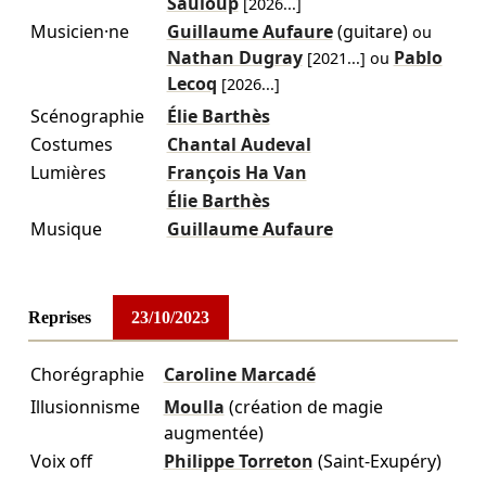
Sauloup
[
2026
...]
Musicien·ne
Guillaume Aufaure
(guitare)
ou
Nathan Dugray
Pablo
[
2021
...]
ou
Lecoq
[
2026
...]
Scénographie
Élie Barthès
Costumes
Chantal Audeval
Lumières
François Ha Van
Élie Barthès
Musique
Guillaume Aufaure
Reprises
23/10/2023
Chorégraphie
Caroline Marcadé
Illusionnisme
Moulla
(création de magie
augmentée)
Voix off
Philippe Torreton
(Saint-Exupéry)