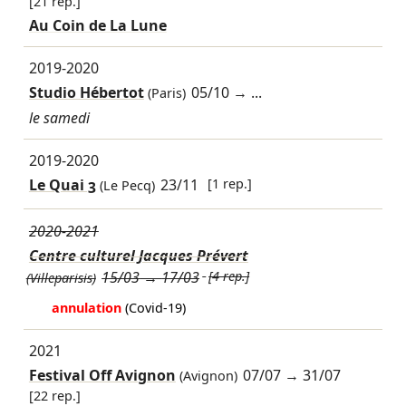
[21 rep.]
Au Coin de La Lune
2019-2020
Studio Hébertot
05/10
→ ...
(Paris)
le samedi
2019-2020
Le Quai 3
23/11
[1 rep.]
(Le Pecq)
2020-2021
Centre culturel Jacques Prévert
15/03
→
17/03
[4 rep.]
(Villeparisis)
annulation
(Covid-19)
2021
Festival Off Avignon
07/07
→
31/07
(Avignon)
[22 rep.]