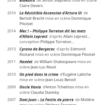
2018
Bluebird
de
Simon Stephens
mise en scène
Claire Devers
2016
La Résistible Ascension d'Arturo Ui
de
Bertolt Brecht
mise en scène
Dominique
Pitoiset
2014
Mec ! – Philippe Torreton dit les mots
d'Allain Leprest
d'après
Allain Leprest
…
conception
Philippe Torreton
…
2013
Cyrano de Bergerac
d'après
Edmond
Rostand
mise en scène
Dominique Pitoiset
2011
Hamlet
de
William Shakespeare
mise en
scène
Jean-Luc Revol
2010
Un pied dans le crime
d’
Eugène Labiche
mise en scène
Jean-Louis Benoit
2009
Oncle Vania
d’
Anton Tchekhov
mise en
scène
Claudia Stavisky
2007
Dom Juan – Le Festin de pierre
de
Molière