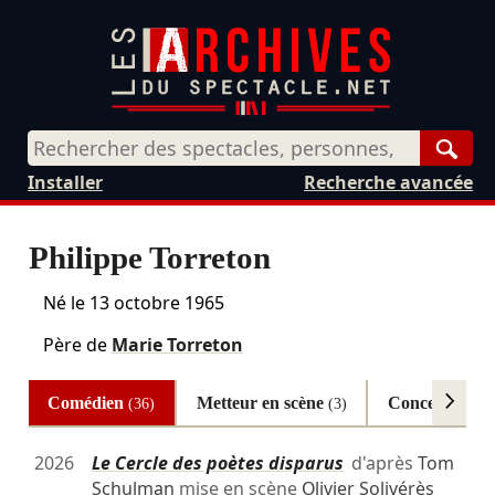
Rech
Installer
Recherche avancée
Philippe Torreton
Né le
13 octobre 1965
Père de
Marie Torreton
Comédien
Metteur en scène
Conception
(36)
(3)
(3
2026
Le Cercle des poètes disparus
d'après
Tom
Schulman
mise en scène
Olivier Solivérès