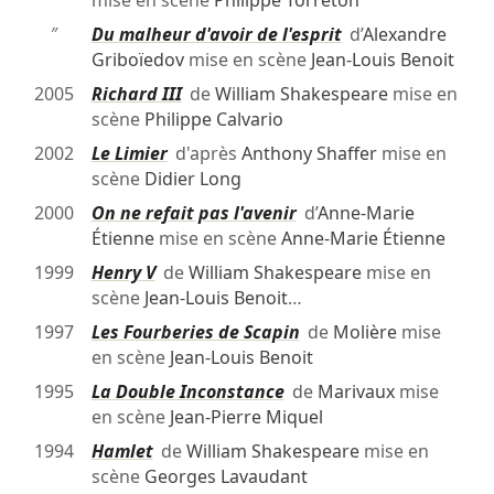
mise en scène
Philippe Torreton
″
Du malheur d'avoir de l'esprit
d’
Alexandre
Griboïedov
mise en scène
Jean-Louis Benoit
2005
Richard III
de
William Shakespeare
mise en
scène
Philippe Calvario
2002
Le Limier
d'après
Anthony Shaffer
mise en
scène
Didier Long
2000
On ne refait pas l'avenir
d’
Anne-Marie
Étienne
mise en scène
Anne-Marie Étienne
1999
Henry V
de
William Shakespeare
mise en
scène
Jean-Louis Benoit
…
1997
Les Fourberies de Scapin
de
Molière
mise
en scène
Jean-Louis Benoit
1995
La Double Inconstance
de
Marivaux
mise
en scène
Jean-Pierre Miquel
1994
Hamlet
de
William Shakespeare
mise en
scène
Georges Lavaudant