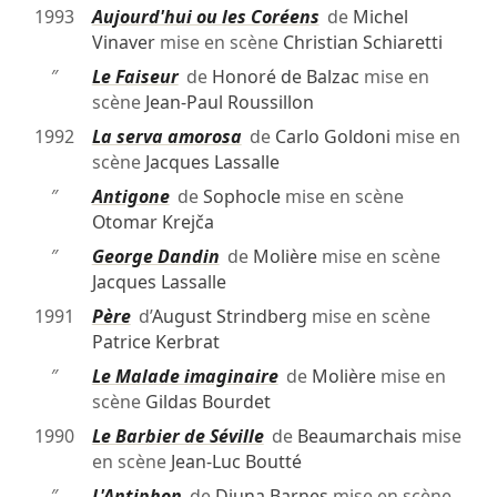
1993
Aujourd'hui ou les Coréens
de
Michel
Vinaver
mise en scène
Christian Schiaretti
″
Le Faiseur
de
Honoré de Balzac
mise en
scène
Jean-Paul Roussillon
1992
La serva amorosa
de
Carlo Goldoni
mise en
scène
Jacques Lassalle
″
Antigone
de
Sophocle
mise en scène
Otomar Krejča
″
George Dandin
de
Molière
mise en scène
Jacques Lassalle
1991
Père
d’
August Strindberg
mise en scène
Patrice Kerbrat
″
Le Malade imaginaire
de
Molière
mise en
scène
Gildas Bourdet
1990
Le Barbier de Séville
de
Beaumarchais
mise
en scène
Jean-Luc Boutté
″
L'Antiphon
de
Djuna Barnes
mise en scène