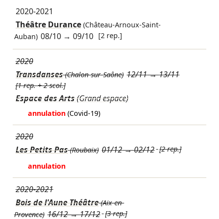
2020-2021
Théâtre Durance
(Château-Arnoux-Saint-
08/10
→
09/10
[2 rep.]
Auban)
2020
Transdanses
12/11
→
13/11
(Chalon-sur-Saône)
[1 rep. + 2 scol.]
Espace des Arts
(Grand espace)
annulation
(Covid-19)
2020
Les Petits Pas
01/12
→
02/12
[2 rep.]
(Roubaix)
annulation
2020-2021
Bois de l'Aune Théâtre
(Aix-en-
16/12
→
17/12
[3 rep.]
Provence)