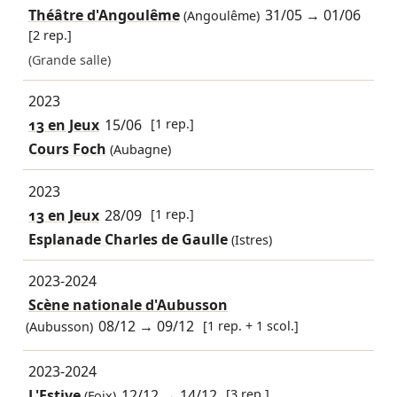
Théâtre d'Angoulême
31/05
→
01/06
(Angoulême)
[2 rep.]
(Grande salle)
2023
13 en Jeux
15/06
[1 rep.]
Cours Foch
(Aubagne)
2023
13 en Jeux
28/09
[1 rep.]
Esplanade Charles de Gaulle
(Istres)
2023-2024
Scène nationale d'Aubusson
08/12
→
09/12
[1 rep. + 1 scol.]
(Aubusson)
2023-2024
L'Estive
12/12
→
14/12
[3 rep.]
(Foix)