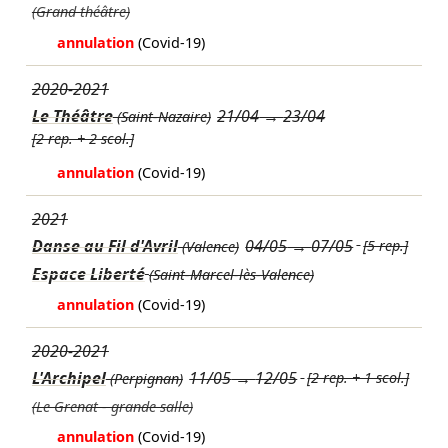
(Grand théâtre)
annulation
(Covid-19)
2020-2021
Le Théâtre
21/04
→
23/04
(Saint-Nazaire)
[2 rep. + 2 scol.]
annulation
(Covid-19)
2021
Danse au Fil d'Avril
04/05
→
07/05
[5 rep.]
(Valence)
Espace Liberté
(Saint-Marcel-lès-Valence)
annulation
(Covid-19)
2020-2021
L'Archipel
11/05
→
12/05
[2 rep. + 1 scol.]
(Perpignan)
(Le Grenat - grande salle)
annulation
(Covid-19)