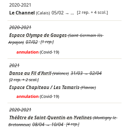
2020-2021
Le Channel
05/02
→ ...
[2 rep. + 4 scol.]
(Calais)
2020-2021
Espace Olympe de Gouges
(Saint-Germain-lès-
07/02
[1 rep.]
Arpajon)
annulation
(Covid-19)
2021
Danse au Fil d'Avril
31/03
→
02/04
(Valence)
[2 rep. + 2 scol.]
Espace Chapiteau / Les Tamaris
(Flaviac)
annulation
(Covid-19)
2020-2021
Théâtre de Saint-Quentin-en-Yvelines
(Montigny-le-
08/04
→
10/04
[4 rep.]
Bretonneux)