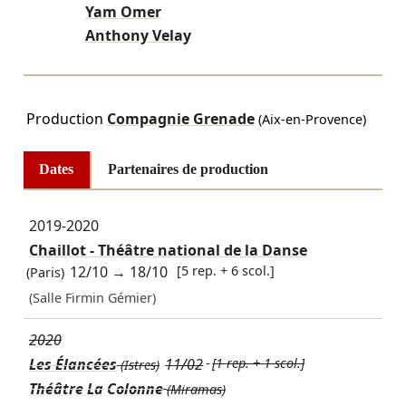
Yam Omer
Anthony Velay
Production
Compagnie Grenade
(Aix-en-Provence)
Dates
Partenaires de production
2019-2020
Chaillot - Théâtre national de la Danse
12/10
→
18/10
[5 rep. + 6 scol.]
(Paris)
(Salle Firmin Gémier)
2020
Les Élancées
11/02
[1 rep. + 1 scol.]
(Istres)
Théâtre La Colonne
(Miramas)