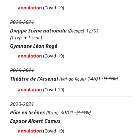
annulation
(Covid-19)
2020-2021
Dieppe Scène nationale
12/01
(Dieppe)
[1 rep. + 1 scol.]
Gymnase Léon Rogé
annulation
(Covid-19)
2020-2021
Théâtre de l'Arsenal
14/01
[1 rep.]
(Val-de-Reuil)
annulation
(Covid-19)
2020-2021
Pôle en Scènes
30/01
[1 rep.]
(Bron)
Espace Albert Camus
annulation
(Covid-19)