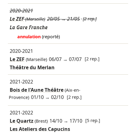
2020-2021
Le ZEF
20/05
→
21/05
[2 rep.]
(Marseille)
La Gare Franche
annulation
(reporté)
2020-2021
Le ZEF
06/07
→
07/07
[2 rep.]
(Marseille)
Théâtre du Merlan
2021-2022
Bois de l'Aune Théâtre
(Aix-en-
01/10
→
02/10
[2 rep.]
Provence)
2021-2022
Le Quartz
14/10
→
17/10
[5 rep.]
(Brest)
Les Ateliers des Capucins