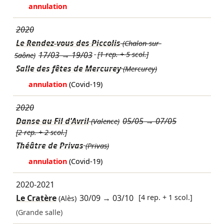
annulation
2020
Le Rendez-vous des Piccolis
(Chalon-sur-
17/03
→
19/03
[1 rep. + 5 scol.]
Saône)
Salle des fêtes de Mercurey
(Mercurey)
annulation
(Covid-19)
2020
Danse au Fil d'Avril
05/05
→
07/05
(Valence)
[2 rep. + 2 scol.]
Théâtre de Privas
(Privas)
annulation
(Covid-19)
2020-2021
Le Cratère
30/09
→
03/10
[4 rep. + 1 scol.]
(Alès)
(Grande salle)