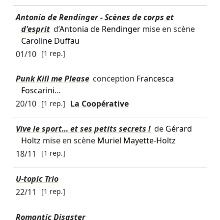
Antonia de Rendinger - Scènes de corps et
d'esprit
d’
Antonia de Rendinger
mise en scène
Caroline Duffau
01/10
[1 rep.]
Punk Kill me Please
conception
Francesca
Foscarini
…
20/10
[1 rep.]
La Coopérative
Vive le sport… et ses petits secrets !
de
Gérard
Holtz
mise en scène
Muriel Mayette-Holtz
18/11
[1 rep.]
U-topic Trio
22/11
[1 rep.]
Romantic Disaster