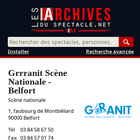
Rech
Installer
Recherche avancée
Grrranit Scène
Nationale -
Belfort
Scène nationale
1, faubourg de Montbéliard
90000
Belfort
Tél
03 84 58 67 50
Fax
03 84 57 01 74