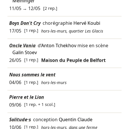
Meininger
11/05
→
12/05
[2 rep.]
Boys Don't Cry
chorégraphie
Hervé Koubi
17/05
[1 rep.]
hors-les-murs, quartier Les Glacis
Oncle Vania
d’
Anton Tchekhov
mise en scène
Galin Stoev
26/05
[1 rep.]
Maison du Peuple de Belfort
Nous sommes le vent
04/06
[1 rep.]
hors-les-murs
Pierre et le Lion
09/06
[1 rep. + 1 scol.]
Solitude·s
conception
Quentin Claude
10/06
[1 rep.]
hors-les-murs, dans une ferme