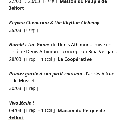
22/03
→
23/03
[2 rep.]
Maison du Peuple de
Belfort
Keyvan Chemirani & the Rhythm Alchemy
25/03
[1 rep.]
Harold : The Game
de
Denis Athimon
… mise en
scène
Denis Athimon
… conception
Rina Vergano
28/03
[1 rep. + 1 scol.]
La Coopérative
Prenez garde à son petit couteau
d'après
Alfred
de Musset
30/03
[1 rep.]
Viva Italia !
04/04
[1 rep. + 1 scol.]
Maison du Peuple de
Belfort