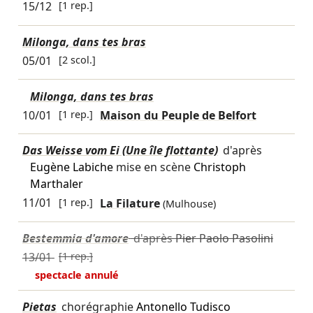
15/12
[1 rep.]
Milonga, dans tes bras
05/01
[2 scol.]
Milonga, dans tes bras
10/01
[1 rep.]
Maison du Peuple de Belfort
Das Weisse vom Ei (Une île flottante)
d'après
Eugène Labiche
mise en scène
Christoph
Marthaler
11/01
[1 rep.]
La Filature
(Mulhouse)
Bestemmia d'amore
d'après
Pier Paolo Pasolini
13/01
[1 rep.]
spectacle annulé
Pietas
chorégraphie
Antonello Tudisco