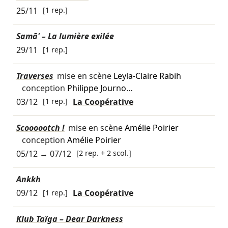
25/11
[1 rep.]
Samā' – La lumière exilée
29/11
[1 rep.]
Traverses
mise en scène
Leyla-Claire Rabih
conception
Philippe Journo
…
03/12
[1 rep.]
La Coopérative
Scoooootch !
mise en scène
Amélie Poirier
conception
Amélie Poirier
05/12
→
07/12
[2 rep. + 2 scol.]
Ankkh
09/12
[1 rep.]
La Coopérative
Klub Taïga – Dear Darkness