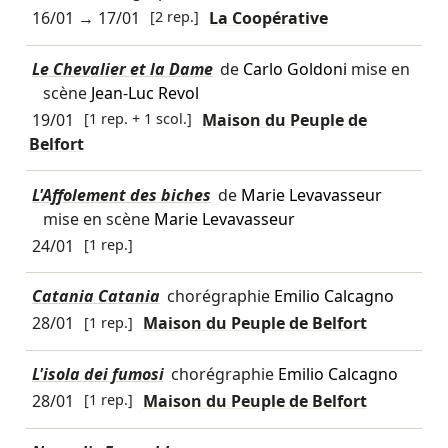
16/01
→
17/01
[2 rep.]
La Coopérative
Le Chevalier et la Dame
de
Carlo Goldoni
mise en
scène
Jean-Luc Revol
19/01
[1 rep. + 1 scol.]
Maison du Peuple de
Belfort
L'Affolement des biches
de
Marie Levavasseur
mise en scène
Marie Levavasseur
24/01
[1 rep.]
Catania Catania
chorégraphie
Emilio Calcagno
28/01
[1 rep.]
Maison du Peuple de Belfort
L'isola dei fumosi
chorégraphie
Emilio Calcagno
28/01
[1 rep.]
Maison du Peuple de Belfort