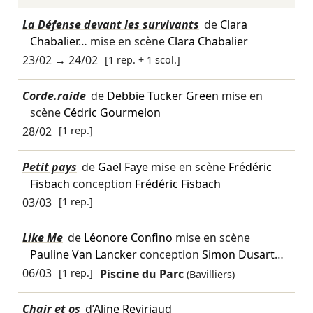
La Défense devant les survivants
de
Clara
Chabalier
… mise en scène
Clara Chabalier
23/02
→
24/02
[1 rep. + 1 scol.]
Corde.raide
de
Debbie Tucker Green
mise en
scène
Cédric Gourmelon
28/02
[1 rep.]
Petit pays
de
Gaël Faye
mise en scène
Frédéric
Fisbach
conception
Frédéric Fisbach
03/03
[1 rep.]
Like Me
de
Léonore Confino
mise en scène
Pauline Van Lancker
conception
Simon Dusart
…
06/03
[1 rep.]
Piscine du Parc
(Bavilliers)
Chair et os
d’
Aline Reviriaud