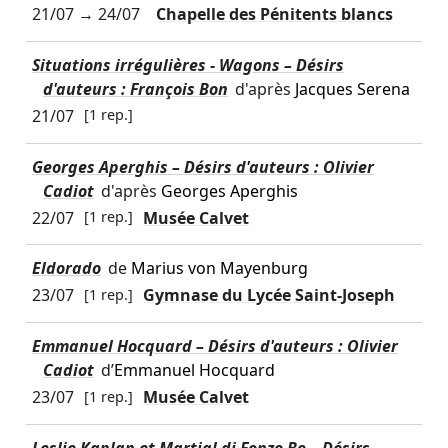
21/07
→
24/07
Chapelle des Pénitents blancs
Situations irrégulières - Wagons – Désirs
d'auteurs : François Bon
d'après
Jacques Serena
21/07
[1 rep.]
Georges Aperghis – Désirs d'auteurs : Olivier
Cadiot
d'après
Georges Aperghis
22/07
[1 rep.]
Musée Calvet
Eldorado
de
Marius von Mayenburg
23/07
[1 rep.]
Gymnase du Lycée Saint-Joseph
Emmanuel Hocquard – Désirs d'auteurs : Olivier
Cadiot
d’
Emmanuel Hocquard
23/07
[1 rep.]
Musée Calvet
Leslie Kaplan et Martial di Fonzo Bo – Désirs