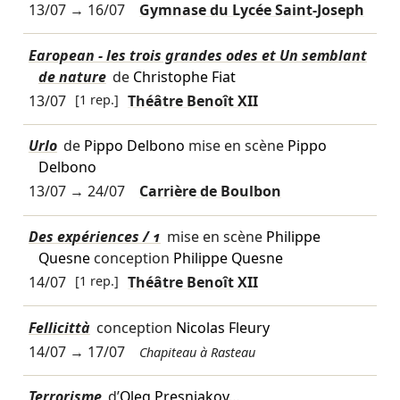
13/07
→
16/07
Gymnase du Lycée Saint-Joseph
Earopean - les trois grandes odes et Un semblant
de nature
de
Christophe Fiat
13/07
[1 rep.]
Théâtre Benoît XII
Urlo
de
Pippo Delbono
mise en scène
Pippo
Delbono
13/07
→
24/07
Carrière de Boulbon
Des expériences / 1
mise en scène
Philippe
Quesne
conception
Philippe Quesne
14/07
[1 rep.]
Théâtre Benoît XII
Fellicittà
conception
Nicolas Fleury
14/07
→
17/07
Chapiteau à Rasteau
Terrorisme
d’
Oleg Presniakov
…