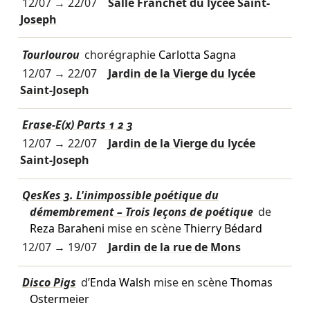
12/07
→
22/07
Salle Franchet du lycée Saint-
Joseph
Tourlourou
chorégraphie
Carlotta Sagna
12/07
→
22/07
Jardin de la Vierge du lycée
Saint-Joseph
Erase-E(x) Parts 1 2 3
12/07
→
22/07
Jardin de la Vierge du lycée
Saint-Joseph
QesKes 3. L'inimpossible poétique du
démembrement – Trois leçons de poétique
de
Reza Baraheni
mise en scène
Thierry Bédard
12/07
→
19/07
Jardin de la rue de Mons
Disco Pigs
d’
Enda Walsh
mise en scène
Thomas
Ostermeier