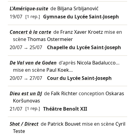
L'Amérique-suite
de
Biljana Srbljanović
19/07
[1 rep.]
Gymnase du Lycée Saint-Joseph
Concert à la carte
de
Franz Xaver Kroetz
mise en
scène
Thomas Ostermeier
20/07
→
25/07
Chapelle du Lycée Saint-Joseph
De Val van de Goden
d'après
Nicola Badalucco
…
mise en scène
Paul Koek
…
20/07
→
27/07
Cour du Lycée Saint-Joseph
Dieu est un DJ
de
Falk Richter
conception
Oskaras
Koršunovas
21/07
[1 rep.]
Théâtre Benoît XII
Shot / Direct
de
Patrick Bouvet
mise en scène
Cyril
Teste