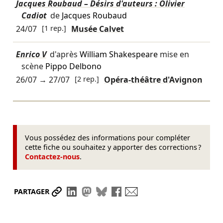
Jacques Roubaud – Désirs d'auteurs : Olivier
Cadiot
de
Jacques Roubaud
24/07
[1 rep.]
Musée Calvet
Enrico V
d'après
William Shakespeare
mise en
scène
Pippo Delbono
26/07
→
27/07
[2 rep.]
Opéra-théâtre d'Avignon
Vous possédez des informations pour compléter
cette fiche ou souhaitez y apporter des corrections ?
Contactez-nous
.
Partager le lien
Partager sur LinkedIn
Partager sur Mastodon
Partager sur Bluesky
Partager sur Facebook
Envoyer par mail
PARTAGER