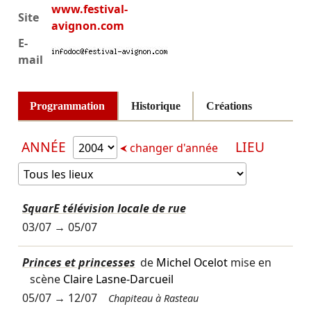
www.festival-
Site
avignon.com
E-
mail
Programmation
Historique
Créations
ANNÉE
LIEU
changer d'année
SquarE télévision locale de rue
03/07
→
05/07
Princes et princesses
de
Michel Ocelot
mise en
scène
Claire Lasne-Darcueil
05/07
→
12/07
Chapiteau à Rasteau