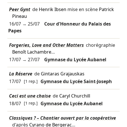
Peer Gynt
de
Henrik Ibsen
mise en scène
Patrick
Pineau
16/07
→
25/07
Cour d'Honneur du Palais des
Papes
Forgeries, Love and Other Matters
chorégraphie
Benoît Lachambre
…
17/07
→
27/07
Gymnase du Lycée Aubanel
La Réserve
de
Gintaras Grajauskas
17/07
[1 rep.]
Gymnase du Lycée Saint-Joseph
Ceci est une chaise
de
Caryl Churchill
18/07
[1 rep.]
Gymnase du Lycée Aubanel
Classiques ? – Chantier ouvert par la coopérative
d'après
Cyrano de Bergerac
…