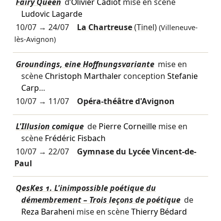
Fairy Queen
d’
Olivier Cadiot
mise en scène
Ludovic Lagarde
10/07
→
24/07
La Chartreuse
(Tinel)
(Villeneuve-
lès-Avignon)
Groundings, eine Hoffnungsvariante
mise en
scène
Christoph Marthaler
conception
Stefanie
Carp
…
10/07
→
11/07
Opéra-théâtre d'Avignon
L'Illusion comique
de
Pierre Corneille
mise en
scène
Frédéric Fisbach
10/07
→
22/07
Gymnase du Lycée Vincent-de-
Paul
QesKes 1. L'inimpossible poétique du
démembrement – Trois leçons de poétique
de
Reza Baraheni
mise en scène
Thierry Bédard