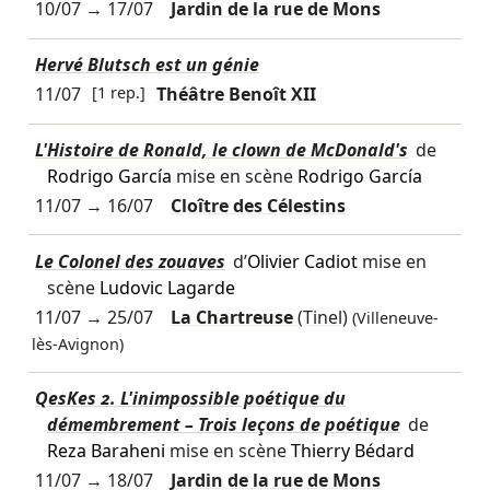
10/07
→
17/07
Jardin de la rue de Mons
Hervé Blutsch est un génie
11/07
[1 rep.]
Théâtre Benoît XII
L'Histoire de Ronald, le clown de McDonald's
de
Rodrigo García
mise en scène
Rodrigo García
11/07
→
16/07
Cloître des Célestins
Le Colonel des zouaves
d’
Olivier Cadiot
mise en
scène
Ludovic Lagarde
11/07
→
25/07
La Chartreuse
(Tinel)
(Villeneuve-
lès-Avignon)
QesKes 2. L'inimpossible poétique du
démembrement – Trois leçons de poétique
de
Reza Baraheni
mise en scène
Thierry Bédard
11/07
→
18/07
Jardin de la rue de Mons