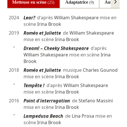
Metteuse en scène
Adaptatrice
Autrice
(25)
(9)
(2)
2024
Lear?
d'après
William Shakespeare
mise en
scène
Irina Brook
2019
Roméo et Juliette
de
William Shakespeare
mise en scène
Irina Brook
″
Dream! – Cheeky Shakespeare
d'après
William Shakespeare
mise en scène
Irina
Brook
2018
Roméo et Juliette
musique
Charles Gounod
mise en scène
Irina Brook
″
Tempête !
d'après
William Shakespeare
mise en scène
Irina Brook
2016
Point d'interrogation
de
Stefano Massini
mise en scène
Irina Brook
″
Lampedusa Beach
de
Lina Prosa
mise en
scène
Irina Brook