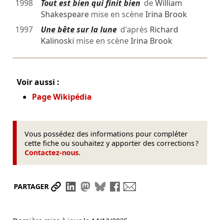
1998
Tout est bien qui finit bien
de
William
Shakespeare
mise en scène
Irina Brook
1997
Une bête sur la lune
d'après
Richard
Kalinoski
mise en scène
Irina Brook
Voir aussi :
Page Wikipédia
Vous possédez des informations pour compléter
cette fiche ou souhaitez y apporter des corrections ?
Contactez-nous
.
Partager le lien
Partager sur LinkedIn
Partager sur Mastodon
Partager sur Bluesky
Partager sur Facebook
Envoyer par mail
PARTAGER