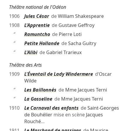
Théâtre national de l'Odéon
1906
Jules César
de
William Shakespeare
1908
L'Apprentie
de
Gustave Geffroy
″
Ramuntcho
de
Pierre Loti
″
Petite Hollande
de
Sacha Guitry
″
L'Alibi
de
Gabriel Trarieux
Théâtre des Arts
1909
L'Éventail de Lady Windermere
d’
Oscar
Wilde
″
Les Baillonnés
de
Mme Jacques Terni
″
La Gosseline
de
Mme Jacques Terni
1910
Le Carnaval des enfants
de
Saint-Georges
de Bouhélier
mise en scène
Jacques
Rouché
…
1911
Le Marchand de passions
de
Maurice