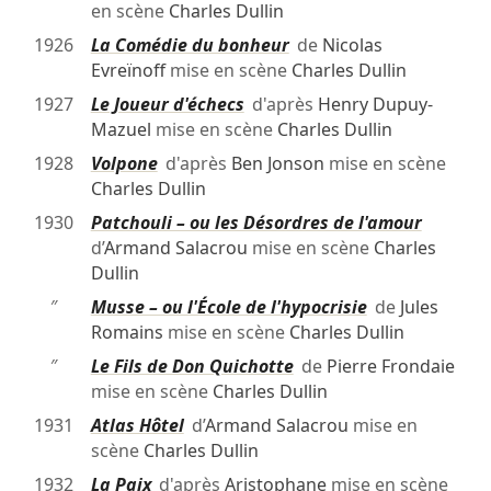
en scène
Charles Dullin
1926
La Comédie du bonheur
de
Nicolas
Evreïnoff
mise en scène
Charles Dullin
1927
Le Joueur d'échecs
d'après
Henry Dupuy-
Mazuel
mise en scène
Charles Dullin
1928
Volpone
d'après
Ben Jonson
mise en scène
Charles Dullin
1930
Patchouli – ou les Désordres de l'amour
d’
Armand Salacrou
mise en scène
Charles
Dullin
″
Musse – ou l'École de l'hypocrisie
de
Jules
Romains
mise en scène
Charles Dullin
″
Le Fils de Don Quichotte
de
Pierre Frondaie
mise en scène
Charles Dullin
1931
Atlas Hôtel
d’
Armand Salacrou
mise en
scène
Charles Dullin
1932
La Paix
d'après
Aristophane
mise en scène