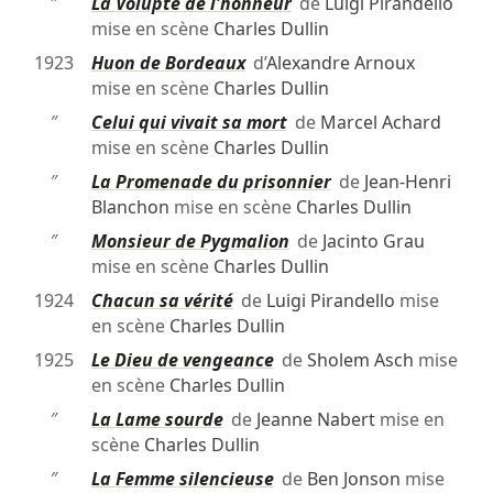
″
La Volupté de l'honneur
de
Luigi Pirandello
mise en scène
Charles Dullin
1923
Huon de Bordeaux
d’
Alexandre Arnoux
mise en scène
Charles Dullin
″
Celui qui vivait sa mort
de
Marcel Achard
mise en scène
Charles Dullin
″
La Promenade du prisonnier
de
Jean-Henri
Blanchon
mise en scène
Charles Dullin
″
Monsieur de Pygmalion
de
Jacinto Grau
mise en scène
Charles Dullin
1924
Chacun sa vérité
de
Luigi Pirandello
mise
en scène
Charles Dullin
1925
Le Dieu de vengeance
de
Sholem Asch
mise
en scène
Charles Dullin
″
La Lame sourde
de
Jeanne Nabert
mise en
scène
Charles Dullin
″
La Femme silencieuse
de
Ben Jonson
mise