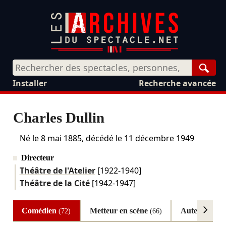
Rech
Installer
Recherche avancée
Charles Dullin
Né le
8 mai 1885
, décédé le
11 décembre 1949
Directeur
Théâtre de l'Atelier
[1922-1940]
Théâtre de la Cité
[1942-1947]
Comédien
Metteur en scène
Auteur
(72)
(66)
(4)