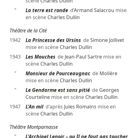
scène
Charles Dullin
″
La terre est ronde
d’
Armand Salacrou
mise
en scène
Charles Dullin
Théâtre de la Cité
1942
La Princesse des Ursins
de
Simone Jollivet
mise en scène
Charles Dullin
1943
Les Mouches
de
Jean-Paul Sartre
mise en
scène
Charles Dullin
″
Monsieur de Pourceaugnac
de
Molière
mise en scène
Charles Dullin
″
Le Gendarme est sans pitié
de
Georges
Courteline
mise en scène
Charles Dullin
1947
L'An mil
d'après
Jules Romains
mise en
scène
Charles Dullin
Théâtre Montparnasse
″
L'Archipel Lenoir – ou Il ne faut pas toucher