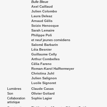
Bulle Bleue
Axel Caillaud
Julien Colombo
Laura Deleaz
Arnaud Gélis
Soizic Henocque
Sarah Lemaire
Philippe Poli
et neuf jeunes comédiens
Salomé Barbarin
Léia Besnier
Guillaume Celly
Arthur Combelles
Célia Farenc
Roman-Karol Halftermeyer
Christina Juhl
Julien Salignon
Lucile Signoret
Lumières
Claude Casas
Son
Olivier Goliard
Collaboration
Sophie Lagier
artistique