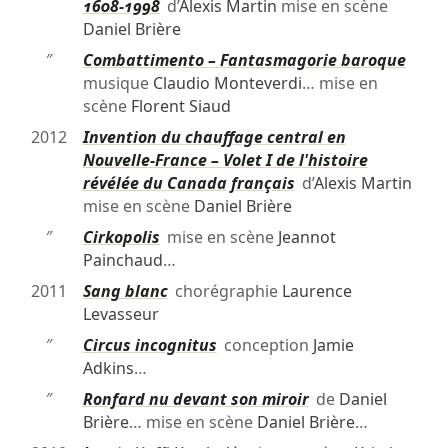
1608-1998
d’
Alexis Martin
mise en scène
Daniel Brière
″
Combattimento – Fantasmagorie baroque
musique
Claudio Monteverdi
… mise en
scène
Florent Siaud
2012
Invention du chauffage central en
Nouvelle-France – Volet I de l'histoire
révélée du Canada français
d’
Alexis Martin
mise en scène
Daniel Brière
″
Cirkopolis
mise en scène
Jeannot
Painchaud
…
2011
Sang blanc
chorégraphie
Laurence
Levasseur
″
Circus incognitus
conception
Jamie
Adkins
…
″
Ronfard nu devant son miroir
de
Daniel
Brière
… mise en scène
Daniel Brière
…