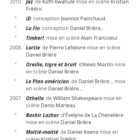
2010
Jaz
de
Koffi Kwahulé
mise en scène
Kristian
Frédric
″
iD
conception
Jeannot Painchaud
″
La Fin
conception
Daniel Brière
…
″
Timber!
mise en scène
Alain Francoeur
2008
Lortie
de
Pierre Lefebvre
mise en scène
Daniel Brière
″
Oreille, tigre et bruit
d’
Alexis Martin
mise
en scène
Daniel Brière
″
Le Plan américian
de
Daniel Brière
… mise
en scène
Daniel Brière
…
2007
Othello
de
William Shakespeare
mise en
scène
Denis Marleau
″
Bashir Lazhar
d’
Évelyne de La Chenelière
mise en scène
Daniel Brière
″
Moitié-moitié
de
Daniel Keene
mise en
scène
Kristian Frédric