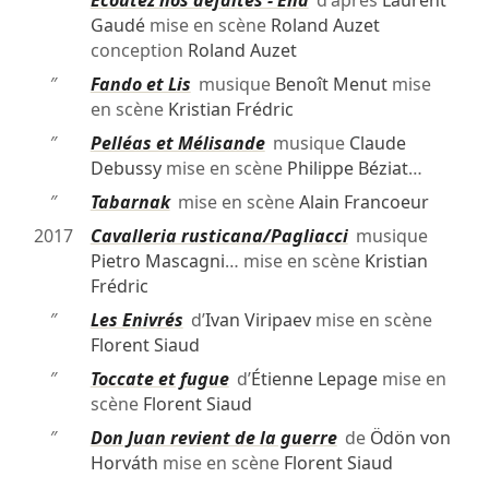
″
Écoutez nos défaites - End
d'après
Laurent
Gaudé
mise en scène
Roland Auzet
conception
Roland Auzet
″
Fando et Lis
musique
Benoît Menut
mise
en scène
Kristian Frédric
″
Pelléas et Mélisande
musique
Claude
Debussy
mise en scène
Philippe Béziat
…
″
Tabarnak
mise en scène
Alain Francoeur
2017
Cavalleria rusticana/Pagliacci
musique
Pietro Mascagni
… mise en scène
Kristian
Frédric
″
Les Enivrés
d’
Ivan Viripaev
mise en scène
Florent Siaud
″
Toccate et fugue
d’
Étienne Lepage
mise en
scène
Florent Siaud
″
Don Juan revient de la guerre
de
Ödön von
Horváth
mise en scène
Florent Siaud