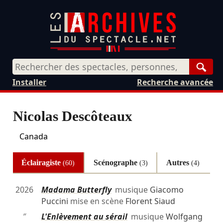
Rech
Installer
Recherche avancée
Nicolas Descôteaux
Canada
Éclairagiste
Scénographe
Autres
(60)
(3)
(4)
2026
Madama Butterfly
musique
Giacomo
Puccini
mise en scène
Florent Siaud
″
L'Enlèvement au sérail
musique
Wolfgang