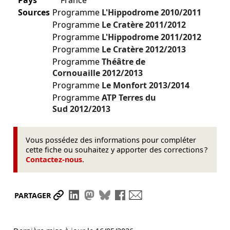
Pays
France
Sources
Programme
L'Hippodrome
2010/2011
Programme
Le Cratère
2011/2012
Programme
L'Hippodrome
2011/2012
Programme
Le Cratère
2012/2013
Programme
Théâtre de
Cornouaille
2012/2013
Programme
Le Monfort
2013/2014
Programme
ATP Terres du
Sud
2012/2013
Vous possédez des informations pour compléter
cette fiche ou souhaitez y apporter des corrections ?
Contactez-nous
.
Partager le lien
Partager sur LinkedIn
Partager sur Mastodon
Partager sur Bluesky
Partager sur Facebook
Envoyer par mail
PARTAGER