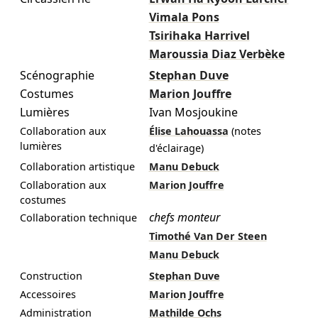
Vimala Pons
Tsirihaka Harrivel
Maroussia Diaz Verbèke
Scénographie
Stephan Duve
Costumes
Marion Jouffre
Lumières
Ivan Mosjoukine
Collaboration aux
Élise Lahouassa
(notes
lumières
d'éclairage)
Collaboration artistique
Manu Debuck
Collaboration aux
Marion Jouffre
costumes
chefs monteur
Collaboration technique
Timothé Van Der Steen
Manu Debuck
Construction
Stephan Duve
Accessoires
Marion Jouffre
Administration
Mathilde Ochs