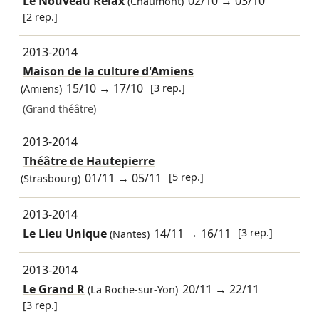
Le Nouveau Relax
02/10
→
03/10
(Chaumont)
[2 rep.]
2013-2014
Maison de la culture d'Amiens
15/10
→
17/10
[3 rep.]
(Amiens)
(Grand théâtre)
2013-2014
Théâtre de Hautepierre
01/11
→
05/11
[5 rep.]
(Strasbourg)
2013-2014
Le Lieu Unique
14/11
→
16/11
[3 rep.]
(Nantes)
2013-2014
Le Grand R
20/11
→
22/11
(La Roche-sur-Yon)
[3 rep.]