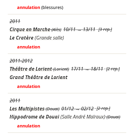
annulation
(blessures)
2011
Cirque en Marche
10/11
→
13/11
[3 rep.]
(Alès)
Le Cratère
(Grande salle)
annulation
2011-2012
Théâtre de Lorient
17/11
→
18/11
[2 rep.]
(Lorient)
Grand Théâtre de Lorient
annulation
2011
Les Multipistes
01/12
→
02/12
[2 rep.]
(Douai)
Hippodrome de Douai
(Salle André Malraux)
(Douai)
annulation