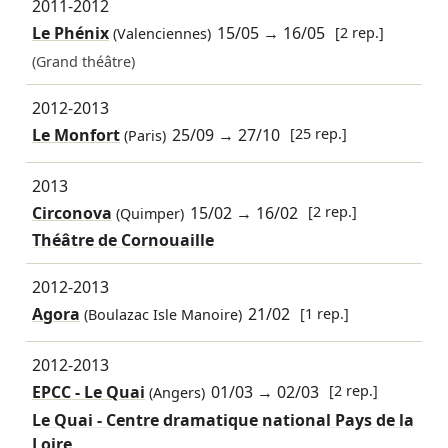
2011-2012
Le Phénix
15/05
→
16/05
[2 rep.]
(Valenciennes)
(Grand théâtre)
2012-2013
Le Monfort
25/09
→
27/10
[25 rep.]
(Paris)
2013
Circonova
15/02
→
16/02
[2 rep.]
(Quimper)
Théâtre de Cornouaille
2012-2013
Agora
21/02
[1 rep.]
(Boulazac Isle Manoire)
2012-2013
EPCC - Le Quai
01/03
→
02/03
[2 rep.]
(Angers)
Le Quai - Centre dramatique national Pays de la
Loire