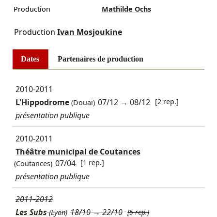
Production
Mathilde Ochs
Production
Ivan Mosjoukine
Dates
Partenaires de production
2010-2011
L'Hippodrome
07/12
→
08/12
[2 rep.]
(Douai)
présentation publique
2010-2011
Théâtre municipal de Coutances
07/04
[1 rep.]
(Coutances)
présentation publique
2011-2012
Les Subs
18/10
→
22/10
[5 rep.]
(Lyon)