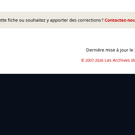
te fiche ou souhaitez y apporter des corrections ?
Contactez-no
Dernière mise à jour le
Les Archives d
© 2007-2026
book
il