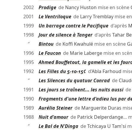
2002
Prodige
de
Nancy Huston
mise en scène
2001
Le Ventriloque
de
Larry Tremblay
mise en
1999
Un barrage contre le Pacifique
d'après
M
1998
Jour de silence à Tanger
d'après
Tahar Be
″
Bintou
de
Koffi Kwahulé
mise en scène
Ga
1996
Le Faucon
de
Marie Laberge
mise en scè
1995
Ahmed Bouffetout, la gamelle et les four
1992
Les Filles du 5-10-15¢
d’
Abla Farhoud
mise
″
Les Silences du quatuor Conrad
de
Claud
1991
Les jours se traînent... les nuits aussi
d
1990
Fragments d'une lettre d'adieu lus par d
1989
Aurélia Steiner
de
Marguerite Duras
mise
1988
Nuit d'amour
de
Patrick Delperdange
… m
″
Le Bal de N'Dinga
de
Tchicaya U Tam'si
mi