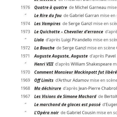
1976
Quatre à quatre
de
Michel Garneau
mise
″
Le Rire du fou
de
Gabriel Garran
mise en
1974
Les Vampires
de
Serge Ganzl
mise en sc
1973
Le Quichotte – Chevalier d'errance
d'apr
″
Liola
d'après
Luigi Pirandello
mise en sc
1972
La Bouche
de
Serge Ganzl
mise en scène
1971
Auguste Auguste, Auguste
d'après
Pavel
″
Henri VIII
d'après
William Shakespeare
mi
1970
Comment Monsieur Mockinpott fut libéré
1969
Off Limits
d’
Arthur Adamov
mise en scèn
1968
Ma déchirure
d'après
Jean-Pierre Chabrol
1967
Les Visions de Simone Machard
de
Bertol
″
Le marchand de glaces est passé
d’
Eugen
″
L'Opéra noir
de
Gabriel Cousin
mise en s