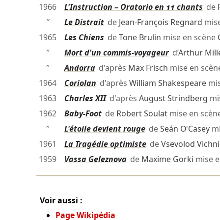
1966
L'Instruction – Oratorio en 11 chants
de
″
Le Distrait
de
Jean-François Regnard
mise
1965
Les Chiens
de
Tone Brulin
mise en scène
″
Mort d'un commis-voyageur
d’
Arthur Mill
″
Andorra
d'après
Max Frisch
mise en scèn
1964
Coriolan
d'après
William Shakespeare
mis
1963
Charles XII
d'après
August Strindberg
mi
1962
Baby-Foot
de
Robert Soulat
mise en scèn
″
L'étoile devient rouge
de
Seán O'Casey
mi
1961
La Tragédie optimiste
de
Vsevolod Vichni
1959
Vassa Geleznova
de
Maxime Gorki
mise e
Voir aussi :
Page Wikipédia