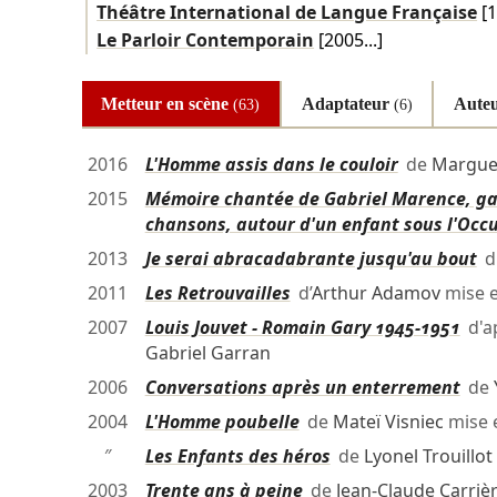
Théâtre International de Langue Française
[1
Le Parloir Contemporain
[2005...]
Metteur en scène
Adaptateur
Aute
(63)
(6)
2016
L'Homme assis dans le couloir
de
Margue
2015
Mémoire chantée de Gabriel Marence, gar
chansons, autour d'un enfant sous l'Occ
2013
Je serai abracadabrante jusqu'au bout
d
2011
Les Retrouvailles
d’
Arthur Adamov
mise 
2007
Louis Jouvet - Romain Gary 1945-1951
d'a
Gabriel Garran
2006
Conversations après un enterrement
de
2004
L'Homme poubelle
de
Mateï Visniec
mise 
″
Les Enfants des héros
de
Lyonel Trouillot
2003
Trente ans à peine
de
Jean-Claude Carriè