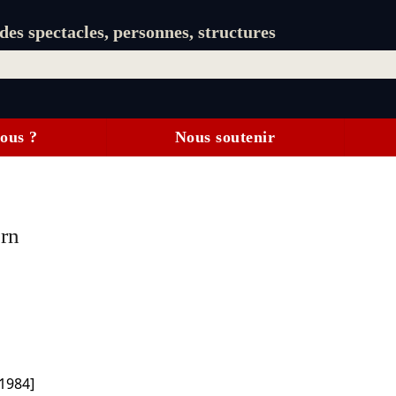
es spectacles, personnes, structures
ous ?
Nous soutenir
rn
1984]