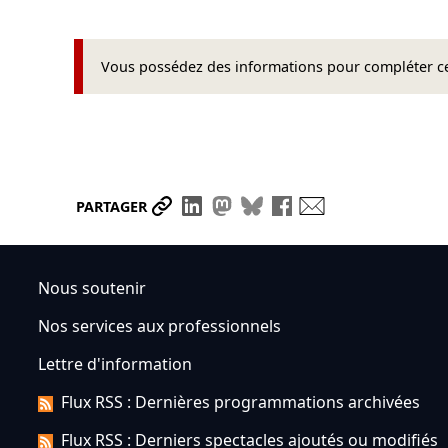
Vous possédez des informations pour compléter cet
Partager le lien
Partager sur LinkedIn
Partager sur Mastodon
Partager sur Bluesky
Partager sur Face
Envoyer par ma
PARTAGER
Nous soutenir
Nos services aux professionnels
Lettre d'information
Flux RSS : Dernières programmations archivées
Flux RSS : Derniers spectacles ajoutés ou modifiés