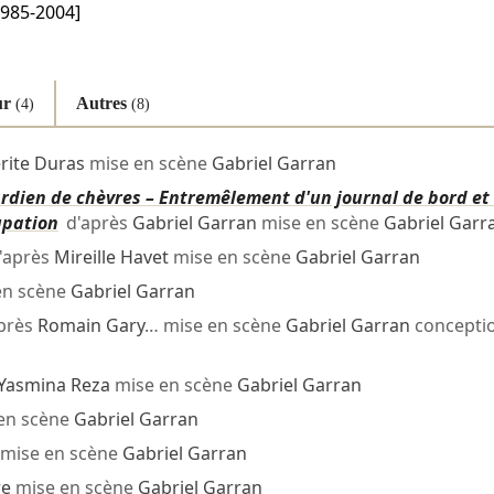
985-2004]
ur
Autres
(4)
(8)
rite Duras
mise en scène
Gabriel Garran
dien de chèvres – Entremêlement d'un journal de bord et
upation
d'après
Gabriel Garran
mise en scène
Gabriel Garr
'après
Mireille Havet
mise en scène
Gabriel Garran
en scène
Gabriel Garran
près
Romain Gary
… mise en scène
Gabriel Garran
concepti
Yasmina Reza
mise en scène
Gabriel Garran
en scène
Gabriel Garran
mise en scène
Gabriel Garran
re
mise en scène
Gabriel Garran