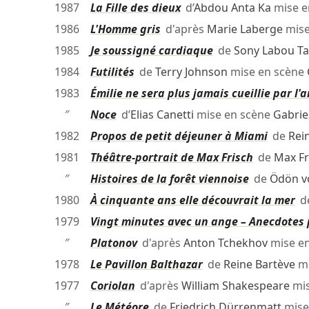
1987
La Fille des dieux
d’
Abdou Anta Ka
mise e
1986
L'Homme gris
d'après
Marie Laberge
mise
1985
Je soussigné cardiaque
de
Sony Labou Ta
1984
Futilités
de
Terry Johnson
mise en scène
1983
Émilie ne sera plus jamais cueillie par l
″
Noce
d’
Elias Canetti
mise en scène
Gabrie
1982
Propos de petit déjeuner à Miami
de
Rei
1981
Théâtre-portrait de Max Frisch
de
Max Fr
″
Histoires de la forêt viennoise
de
Ödön v
1980
À cinquante ans elle découvrait la mer
d
1979
Vingt minutes avec un ange – Anecdotes 
″
Platonov
d'après
Anton Tchekhov
mise e
1978
Le Pavillon Balthazar
de
Reine Bartève
mi
1977
Coriolan
d'après
William Shakespeare
mis
″
Le Météore
de
Friedrich Dürrenmatt
mise