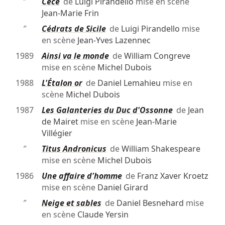
″
Cecé
de
Luigi Pirandello
mise en scène
Jean-Marie Frin
″
Cédrats de Sicile
de
Luigi Pirandello
mise
en scène
Jean-Yves Lazennec
1989
Ainsi va le monde
de
William Congreve
mise en scène
Michel Dubois
1988
L'Étalon or
de
Daniel Lemahieu
mise en
scène
Michel Dubois
1987
Les Galanteries du Duc d'Ossonne
de
Jean
de Mairet
mise en scène
Jean-Marie
Villégier
″
Titus Andronicus
de
William Shakespeare
mise en scène
Michel Dubois
1986
Une affaire d'homme
de
Franz Xaver Kroetz
mise en scène
Daniel Girard
″
Neige et sables
de
Daniel Besnehard
mise
en scène
Claude Yersin