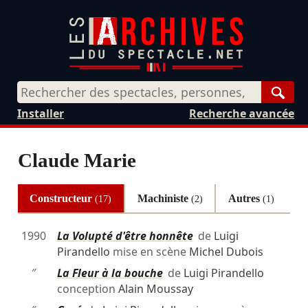
Rech
Installer
Recherche avancée
Claude Marie
Constructeur
Machiniste
Autres
(17)
(2)
(1)
1990
La Volupté d'être honnête
de
Luigi
Pirandello
mise en scène
Michel Dubois
″
La Fleur à la bouche
de
Luigi Pirandello
conception
Alain Moussay