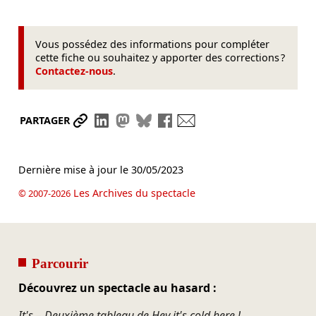
Vous possédez des informations pour compléter
cette fiche ou souhaitez y apporter des corrections ?
Contactez-nous
.
Partager le lien
Partager sur LinkedIn
Partager sur Mastodon
Partager sur Bluesky
Partager sur Facebook
Envoyer par mail
PARTAGER
Dernière mise à jour le
30/05/2023
Les Archives du spectacle
© 2007-2026
Parcourir
Découvrez un spectacle au hasard :
It's – Deuxième tableau de Hey it's cold here !