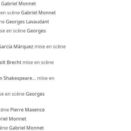
n
Gabriel Monnet
 en scène
Gabriel Monnet
ène
Georges Lavaudant
se en scène
Georges
García Márquez
mise en scène
olt Brecht
mise en scène
am Shakespeare
… mise en
e en scène
Georges
cène
Pierre Maxence
riel Monnet
cène
Gabriel Monnet