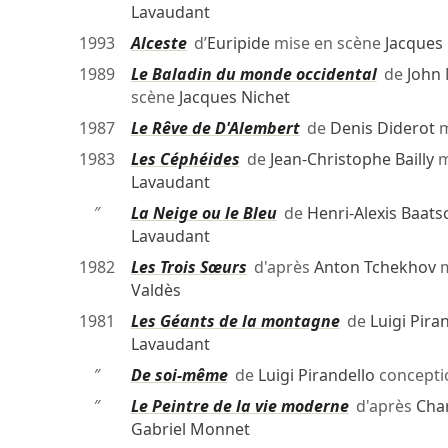
Lavaudant
1993
Alceste
d’
Euripide
mise en scène
Jacques
1989
Le Baladin du monde occidental
de
John 
scène
Jacques Nichet
1987
Le Rêve de D'Alembert
de
Denis Diderot
m
1983
Les Céphéides
de
Jean-Christophe Bailly
m
Lavaudant
″
La Neige ou le Bleu
de
Henri-Alexis Baats
Lavaudant
1982
Les Trois Sœurs
d'après
Anton Tchekhov
m
Valdès
1981
Les Géants de la montagne
de
Luigi Pira
Lavaudant
″
De soi-même
de
Luigi Pirandello
concept
″
Le Peintre de la vie moderne
d'après
Char
Gabriel Monnet