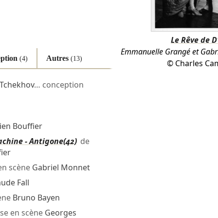
Le Rêve de D
Emmanuelle Grangé et Gabr
ption
Autres
(4)
(13)
©
Charles C
 Tchekhov
… conception
lien Bouffier
chine - Antigone(42)
de
fier
en scène
Gabriel Monnet
aude Fall
ène
Bruno Bayen
se en scène
Georges