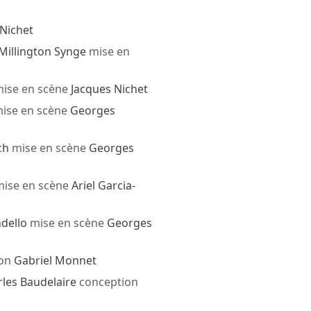
 Nichet
Millington Synge
mise en
ise en scène
Jacques Nichet
ise en scène
Georges
ch
mise en scène
Georges
ise en scène
Ariel Garcia-
ndello
mise en scène
Georges
ion
Gabriel Monnet
les Baudelaire
conception