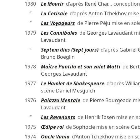
1980
Le Mourir
d'après
René Char
… conceptio
″
La Cerisaie
d'après
Anton Tchekhov
mise
″
Les Voyageurs
de
Pierre Péju
mise en sc
1979
Les Cannibales
de
Georges Lavaudant
mi
Lavaudant
″
Septem dies (Sept jours)
d'après
Gabriel 
Bruno Boëglin
1978
Maître Puntila et son valet Matti
de
Bert
Georges Lavaudant
1977
Le Hamlet de Shakespeare
d'après
Willi
scène
Daniel Mesguich
1976
Palazzo Mentale
de
Pierre Bourgeade
mis
Lavaudant
″
Les Revenants
de
Henrik Ibsen
mise en s
1975
Œdipe roi
de
Sophocle
mise en scène
Gab
1974
Oncle Vania
d’
Anton Tchekhov
mise en s