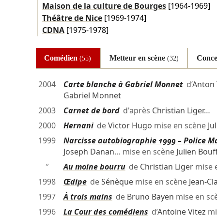
Maison de la culture de Bourges
[1964-1969]
Théâtre de Nice
[1969-1974]
CDNA
[1975-1978]
Comédien
Metteur en scène
Conce
(55)
(32)
2004
Carte blanche à Gabriel Monnet
d’
Anton
Gabriel Monnet
2003
Carnet de bord
d'après
Christian Liger
…
2000
Hernani
de
Victor Hugo
mise en scène
Ju
1999
Narcisse autobiographie 1999 – Police Ma
Joseph Danan
… mise en scène
Julien Bouf
″
Au moine bourru
de
Christian Liger
mise 
1998
Œdipe
de
Sénèque
mise en scène
Jean-Cl
1997
À trois mains
de
Bruno Bayen
mise en sc
1996
La Cour des comédiens
d’
Antoine Vitez
mi