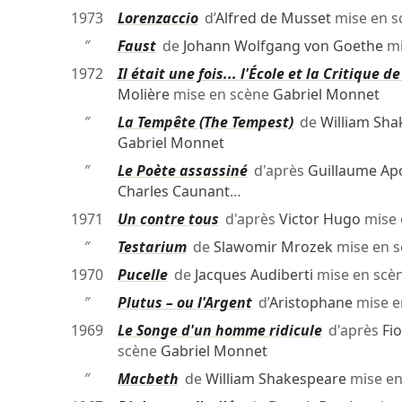
1973
Lorenzaccio
d’
Alfred de Musset
mise en 
″
Faust
de
Johann Wolfgang von Goethe
mi
1972
Il était une fois... l'École et la Critique 
Molière
mise en scène
Gabriel Monnet
″
La Tempête (The Tempest)
de
William Sha
Gabriel Monnet
″
Le Poète assassiné
d'après
Guillaume Apo
Charles Caunant
…
1971
Un contre tous
d'après
Victor Hugo
mise 
″
Testarium
de
Slawomir Mrozek
mise en 
1970
Pucelle
de
Jacques Audiberti
mise en scè
″
Plutus – ou l'Argent
d’
Aristophane
mise e
1969
Le Songe d'un homme ridicule
d'après
Fi
scène
Gabriel Monnet
″
Macbeth
de
William Shakespeare
mise en