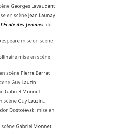
scène
Georges Lavaudant
se en scène
Jean Launay
de l'École des femmes
de
kespeare
mise en scène
llinaire
mise en scène
en scène
Pierre Barrat
scène
Guy Lauzin
ne
Gabriel Monnet
n scène
Guy Lauzin
…
odor Dostoïevski
mise en
 scène
Gabriel Monnet