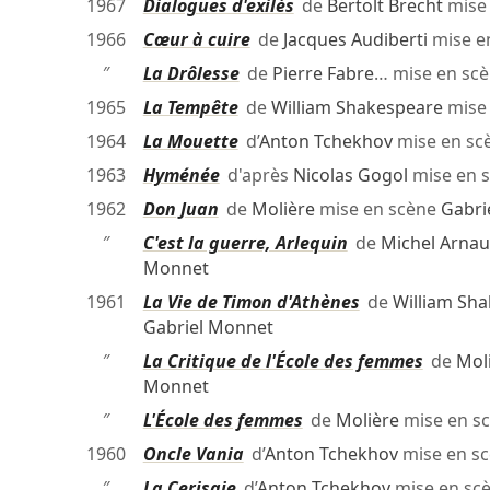
1967
Dialogues d'exilés
de
Bertolt Brecht
mise
1966
Cœur à cuire
de
Jacques Audiberti
mise e
″
La Drôlesse
de
Pierre Fabre
… mise en sc
1965
La Tempête
de
William Shakespeare
mise
1964
La Mouette
d’
Anton Tchekhov
mise en sc
1963
Hyménée
d'après
Nicolas Gogol
mise en 
1962
Don Juan
de
Molière
mise en scène
Gabri
″
C'est la guerre, Arlequin
de
Michel Arna
Monnet
1961
La Vie de Timon d'Athènes
de
William Sh
Gabriel Monnet
″
La Critique de l'École des femmes
de
Mol
Monnet
″
L'École des femmes
de
Molière
mise en s
1960
Oncle Vania
d’
Anton Tchekhov
mise en s
″
La Cerisaie
d’
Anton Tchekhov
mise en sc