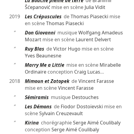
″
La Bouche pleine de terre
de
Branimir
Šćepanović
mise en scène
Julia Vidit
2019
Les Crépuscules
de
Thomas Piasecki
mise
en scène
Thomas Piasecki
″
Don Giovanni
musique
Wolfgang Amadeus
Mozart
mise en scène
Laurent Delvert
″
Ruy Blas
de
Victor Hugo
mise en scène
Yves Beaunesne
″
Marry Me a Little
mise en scène
Mirabelle
Ordinaire
conception
Craig Lucas
…
2018
Mimoun et Zatopek
de
Vincent Farasse
mise en scène
Vincent Farasse
″
Sémiramis
musique
Destouches
″
Les Démons
de
Fiodor Dostoïevski
mise en
scène
Sylvain Creuzevault
″
Kirina
chorégraphie
Serge Aimé Coulibaly
conception
Serge Aimé Coulibaly