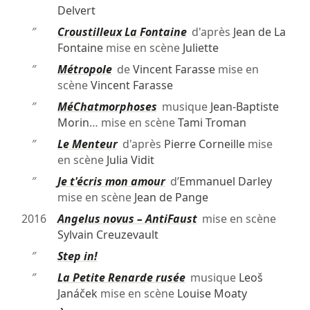
Delvert
″
Croustilleux La Fontaine
d'après
Jean de La
Fontaine
mise en scène
Juliette
″
Métropole
de
Vincent Farasse
mise en
scène
Vincent Farasse
″
MéChatmorphoses
musique
Jean-Baptiste
Morin
… mise en scène
Tami Troman
″
Le Menteur
d'après
Pierre Corneille
mise
en scène
Julia Vidit
″
Je t'écris mon amour
d’
Emmanuel Darley
mise en scène
Jean de Pange
2016
Angelus novus – AntiFaust
mise en scène
Sylvain Creuzevault
″
Step in!
″
La Petite Renarde rusée
musique
Leoš
Janáček
mise en scène
Louise Moaty