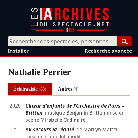
Rech
Installer
Recherche avancée
Nathalie Perrier
Éclairagiste
Autres
(89)
(4)
2026
Chœur d'enfants de l'Orchestre de Paris –
Britten
musique
Benjamin Britten
mise en
scène
Mirabelle Ordinaire
″
Au secours la réalité
de
Marilyn Mattei
…
mise en scène
Julia Vidit