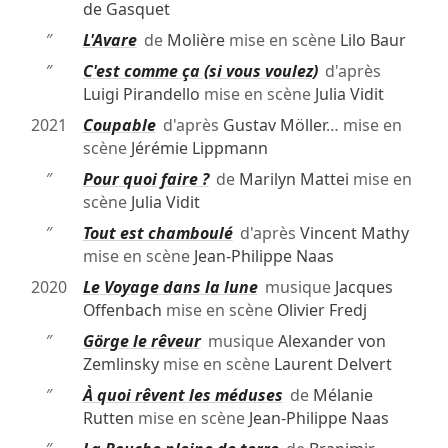
de Gasquet
″
L'Avare
de
Molière
mise en scène
Lilo Baur
″
C'est comme ça (si vous voulez)
d'après
Luigi Pirandello
mise en scène
Julia Vidit
2021
Coupable
d'après
Gustav Möller
… mise en
scène
Jérémie Lippmann
″
Pour quoi faire ?
de
Marilyn Mattei
mise en
scène
Julia Vidit
″
Tout est chamboulé
d'après
Vincent Mathy
mise en scène
Jean-Philippe Naas
2020
Le Voyage dans la lune
musique
Jacques
Offenbach
mise en scène
Olivier Fredj
″
Görge le rêveur
musique
Alexander von
Zemlinsky
mise en scène
Laurent Delvert
″
À quoi rêvent les méduses
de
Mélanie
Rutten
mise en scène
Jean-Philippe Naas