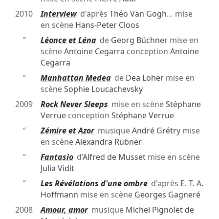
2010
Interview
d'après
Théo Van Gogh
… mise
en scène
Hans-Peter Cloos
″
Léonce et Léna
de
Georg Büchner
mise en
scène
Antoine Cegarra
conception
Antoine
Cegarra
″
Manhattan Medea
de
Dea Loher
mise en
scène
Sophie Loucachevsky
2009
Rock Never Sleeps
mise en scène
Stéphane
Verrue
conception
Stéphane Verrue
″
Zémire et Azor
musique
André Grétry
mise
en scène
Alexandra Rübner
″
Fantasio
d’
Alfred de Musset
mise en scène
Julia Vidit
″
Les Révélations d'une ombre
d'après
E. T. A.
Hoffmann
mise en scène
Georges Gagneré
2008
Amour, amor
musique
Michel Pignolet de