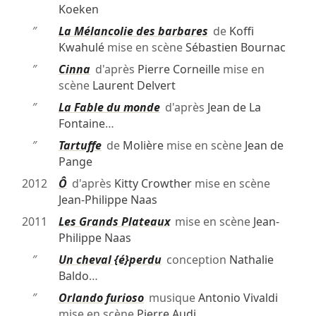
Koeken
″
La Mélancolie des barbares
de
Koffi
Kwahulé
mise en scène
Sébastien Bournac
″
Cinna
d'après
Pierre Corneille
mise en
scène
Laurent Delvert
″
La Fable du monde
d'après
Jean de La
Fontaine
…
″
Tartuffe
de
Molière
mise en scène
Jean de
Pange
2012
Ô
d'après
Kitty Crowther
mise en scène
Jean-Philippe Naas
2011
Les Grands Plateaux
mise en scène
Jean-
Philippe Naas
″
Un cheval {é}perdu
conception
Nathalie
Baldo
…
″
Orlando furioso
musique
Antonio Vivaldi
mise en scène
Pierre Audi