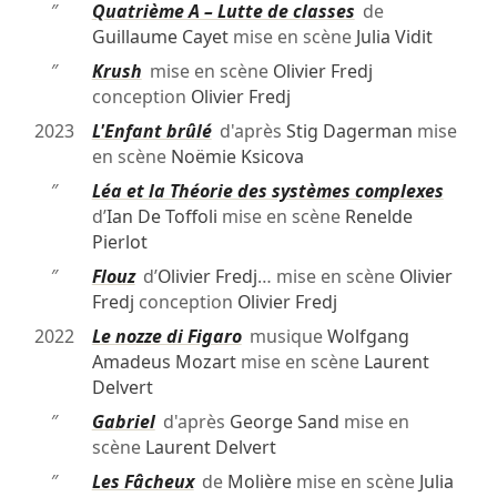
″
Quatrième A – Lutte de classes
de
Guillaume Cayet
mise en scène
Julia Vidit
″
Krush
mise en scène
Olivier Fredj
conception
Olivier Fredj
2023
L'Enfant brûlé
d'après
Stig Dagerman
mise
en scène
Noëmie Ksicova
″
Léa et la Théorie des systèmes complexes
d’
Ian De Toffoli
mise en scène
Renelde
Pierlot
″
Flouz
d’
Olivier Fredj
… mise en scène
Olivier
Fredj
conception
Olivier Fredj
2022
Le nozze di Figaro
musique
Wolfgang
Amadeus Mozart
mise en scène
Laurent
Delvert
″
Gabriel
d'après
George Sand
mise en
scène
Laurent Delvert
″
Les Fâcheux
de
Molière
mise en scène
Julia