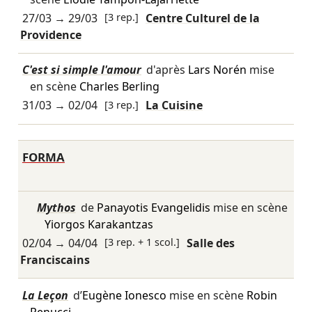
27/03
→
29/03
[3 rep.]
Centre Culturel de la
Providence
C'est si simple l'amour
d'après
Lars Norén
mise
en scène
Charles Berling
31/03
→
02/04
[3 rep.]
La Cuisine
FORMA
Mythos
de
Panayotis Evangelidis
mise en scène
Yiorgos Karakantzas
02/04
→
04/04
[3 rep. + 1 scol.]
Salle des
Franciscains
La Leçon
d’
Eugène Ionesco
mise en scène
Robin
Renucci