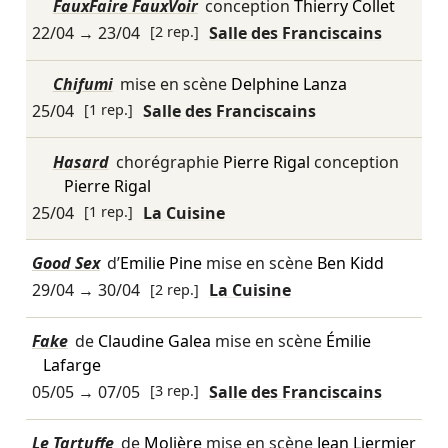
FauxFaire FauxVoir
conception
Thierry Collet
22/04
→
23/04
[2 rep.]
Salle des Franciscains
Chifumi
mise en scène
Delphine Lanza
25/04
[1 rep.]
Salle des Franciscains
Hasard
chorégraphie
Pierre Rigal
conception
Pierre Rigal
25/04
[1 rep.]
La Cuisine
Good Sex
d’
Emilie Pine
mise en scène
Ben Kidd
29/04
→
30/04
[2 rep.]
La Cuisine
Fake
de
Claudine Galea
mise en scène
Émilie
Lafarge
05/05
→
07/05
[3 rep.]
Salle des Franciscains
Le Tartuffe
de
Molière
mise en scène
Jean Liermier