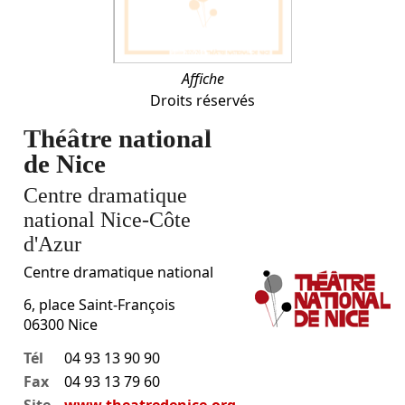
Affiche
Droits réservés
Théâtre national
de Nice
Centre dramatique
national Nice-Côte
d'Azur
Centre dramatique national
6, place Saint-François
06300
Nice
Tél
04 93 13 90 90
Fax
04 93 13 79 60
Site
www.theatredenice.org