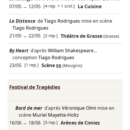
07/05
→
12/05
[4 rep. + 1 scol.]
La Cuisine
La Distance
de
Tiago Rodrigues
mise en scène
Tiago Rodrigues
21/05
→
22/05
[2 rep.]
Théâtre de Grasse
(Grasse)
By Heart
d'après
William Shakespeare
…
conception
Tiago Rodrigues
23/05
[1 rep.]
Scène 55
(Mougins)
Festival de Tragédies
Bord de mer
d'après
Véronique Olmi
mise en
scène
Muriel Mayette-Holtz
16/06
→
18/06
[3 rep.]
Arènes de Cimiez