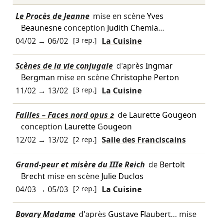
Le Procès de Jeanne
mise en scène
Yves
Beaunesne
conception
Judith Chemla
…
04/02
→
06/02
[3 rep.]
La Cuisine
Scènes de la vie conjugale
d'après
Ingmar
Bergman
mise en scène
Christophe Perton
11/02
→
13/02
[3 rep.]
La Cuisine
Failles – Faces nord opus 2
de
Laurette Gougeon
conception
Laurette Gougeon
12/02
→
13/02
[2 rep.]
Salle des Franciscains
Grand-peur et misère du IIIe Reich
de
Bertolt
Brecht
mise en scène
Julie Duclos
04/03
→
05/03
[2 rep.]
La Cuisine
Bovary Madame
d'après
Gustave Flaubert
… mise