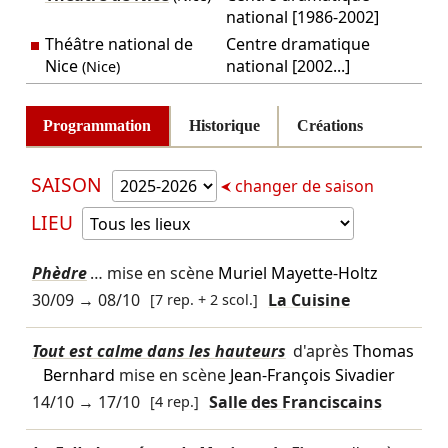
national [1986-2002]
Théâtre national de
Centre dramatique
Nice
national [2002...]
(Nice)
Programmation
Historique
Créations
SAISON
changer de saison
LIEU
Phèdre
… mise en scène
Muriel Mayette-Holtz
30/09
→
08/10
[7 rep. + 2 scol.]
La Cuisine
Tout est calme dans les hauteurs
d'après
Thomas
Bernhard
mise en scène
Jean-François Sivadier
14/10
→
17/10
[4 rep.]
Salle des Franciscains