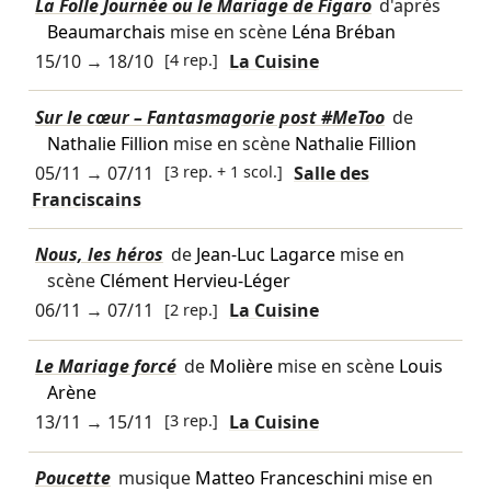
La Folle Journée ou le Mariage de Figaro
d'après
Beaumarchais
mise en scène
Léna Bréban
15/10
→
18/10
[4 rep.]
La Cuisine
Sur le cœur – Fantasmagorie post #MeToo
de
Nathalie Fillion
mise en scène
Nathalie Fillion
05/11
→
07/11
[3 rep. + 1 scol.]
Salle des
Franciscains
Nous, les héros
de
Jean-Luc Lagarce
mise en
scène
Clément Hervieu-Léger
06/11
→
07/11
[2 rep.]
La Cuisine
Le Mariage forcé
de
Molière
mise en scène
Louis
Arène
13/11
→
15/11
[3 rep.]
La Cuisine
Poucette
musique
Matteo Franceschini
mise en