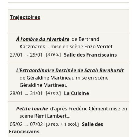
Trajectoires
À l'ombre du réverbère
de
Bertrand
Kaczmarek
… mise en scène
Enzo Verdet
27/01
→
29/01
[3 rep.]
Salle des Franciscains
L'Extraordinaire Destinée de Sarah Bernhardt
de
Géraldine Martineau
mise en scène
Géraldine Martineau
28/01
→
31/01
[4 rep.]
La Cuisine
Petite touche
d'après
Frédéric Clément
mise en
scène
Rémi Lambert
…
05/02
→
07/02
[3 rep. + 1 scol.]
Salle des
Franciscains