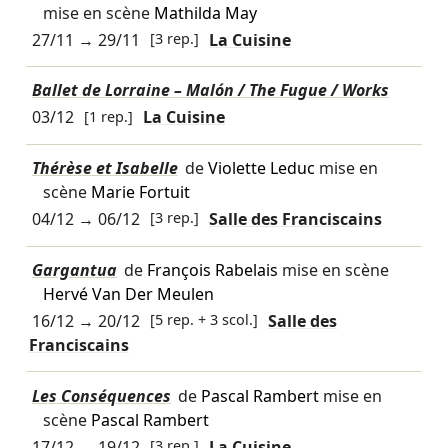
mise en scène
Mathilda May
27/11
→
29/11
[3 rep.]
La Cuisine
Ballet de Lorraine – Malón / The Fugue / Works
03/12
[1 rep.]
La Cuisine
Thérèse et Isabelle
de
Violette Leduc
mise en
scène
Marie Fortuit
04/12
→
06/12
[3 rep.]
Salle des Franciscains
Gargantua
de
François Rabelais
mise en scène
Hervé Van Der Meulen
16/12
→
20/12
[5 rep. + 3 scol.]
Salle des
Franciscains
Les Conséquences
de
Pascal Rambert
mise en
scène
Pascal Rambert
17/12
→
19/12
[3 rep.]
La Cuisine