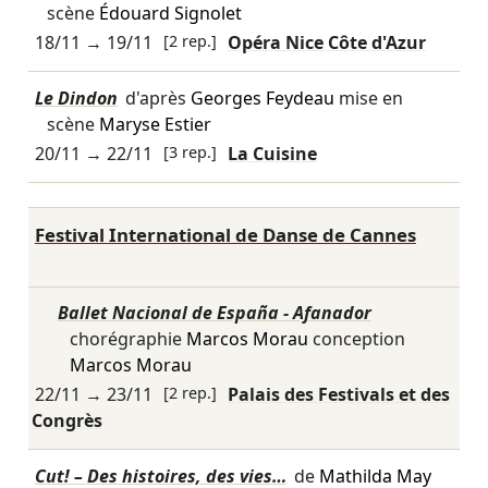
scène
Édouard Signolet
18/11
→
19/11
[2 rep.]
Opéra Nice Côte d'Azur
Le Dindon
d'après
Georges Feydeau
mise en
scène
Maryse Estier
20/11
→
22/11
[3 rep.]
La Cuisine
Festival International de Danse de Cannes
Ballet Nacional de España - Afanador
chorégraphie
Marcos Morau
conception
Marcos Morau
22/11
→
23/11
[2 rep.]
Palais des Festivals et des
Congrès
Cut! – Des histoires, des vies…
de
Mathilda May