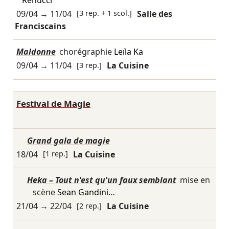
09/04
→
11/04
[3 rep. + 1 scol.]
Salle des
Franciscains
Maldonne
chorégraphie
Leïla Ka
09/04
→
11/04
[3 rep.]
La Cuisine
Festival de Magie
Grand gala de magie
18/04
[1 rep.]
La Cuisine
Heka – Tout n'est qu'un faux semblant
mise en
scène
Sean Gandini
…
21/04
→
22/04
[2 rep.]
La Cuisine