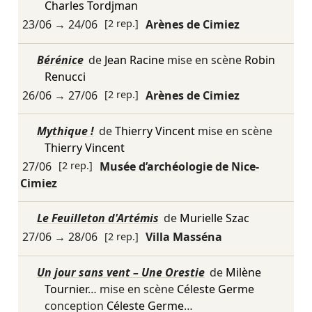
Charles Tordjman
23/06
→
24/06
[2 rep.]
Arènes de Cimiez
Bérénice
de
Jean Racine
mise en scène
Robin
Renucci
26/06
→
27/06
[2 rep.]
Arènes de Cimiez
Mythique !
de
Thierry Vincent
mise en scène
Thierry Vincent
27/06
[2 rep.]
Musée d’archéologie de Nice-
Cimiez
Le Feuilleton d'Artémis
de
Murielle Szac
27/06
→
28/06
[2 rep.]
Villa Masséna
Un jour sans vent – Une Orestie
de
Milène
Tournier
… mise en scène
Céleste Germe
conception
Céleste Germe
…