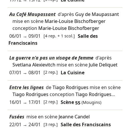
Au Café Maupassant
d'après
Guy de Maupassant
mise en scène
Marie-Louise Bischofberger
conception
Marie-Louise Bischofberger
06/01
→
09/01
[4 rep. + 1 scol.]
Salle des
Franciscains
La guerre n'a pas un visage de femme
d'après
Svetlana Alexievitch
mise en scène
Julie Deliquet
07/01
→
08/01
[2 rep.]
La Cuisine
Entre les lignes
de
Tiago Rodrigues
mise en scène
Tiago Rodrigues
conception
Tiago Rodrigues
…
16/01
→
17/01
[2 rep.]
Scène 55
(Mougins)
Fusées
mise en scène
Jeanne Candel
22/01
→
24/01
[3 rep.]
Salle des Franciscains