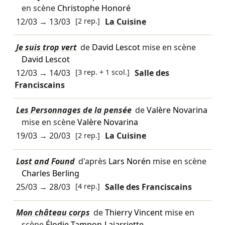
en scène
Christophe Honoré
12/03
→
13/03
[2 rep.]
La Cuisine
Je suis trop vert
de
David Lescot
mise en scène
David Lescot
12/03
→
14/03
[3 rep. + 1 scol.]
Salle des
Franciscains
Les Personnages de la pensée
de
Valère Novarina
mise en scène
Valère Novarina
19/03
→
20/03
[2 rep.]
La Cuisine
Lost and Found
d'après
Lars Norén
mise en scène
Charles Berling
25/03
→
28/03
[4 rep.]
Salle des Franciscains
Mon château corps
de
Thierry Vincent
mise en
scène
Élodie Tampon-Lajarriette