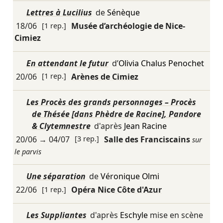
Lettres à Lucilius
de
Sénèque
18/06
[1 rep.]
Musée d’archéologie de Nice-
Cimiez
En attendant le futur
d’
Olivia Chalus Penochet
20/06
[1 rep.]
Arènes de Cimiez
Les Procès des grands personnages – Procès
de Thésée [dans Phèdre de Racine], Pandore
& Clytemnestre
d'après
Jean Racine
20/06
→
04/07
[3 rep.]
Salle des Franciscains
sur
le parvis
Une séparation
de
Véronique Olmi
22/06
[1 rep.]
Opéra Nice Côte d'Azur
Les Suppliantes
d'après
Eschyle
mise en scène