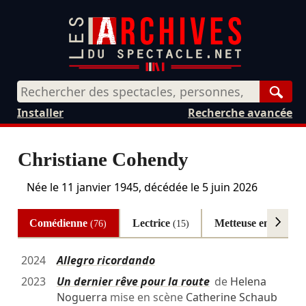
Rech
Installer
Recherche avancée
Christiane Cohendy
Née le
11 janvier 1945
, décédée le
5 juin 2026
Comédienne
Lectrice
Metteuse en scène
(76)
(15)
(
2024
Allegro ricordando
2023
Un dernier rêve pour la route
de
Helena
Noguerra
mise en scène
Catherine Schaub