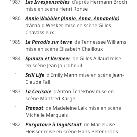
1987
Les Irresponsables
d'après
Hermann Broch
mise en scène
Henri Ronse
1986
Annie Wobbler (Annie, Anna, Annabella)
d’
Arnold Wesker
mise en scène
Gilles
Chavassieux
1985
Le Paradis sur terre
de
Tennessee Williams
mise en scène
Élisabeth Chailloux
1984
Spinoza et Vermeer
de
Gilles Aillaud
mise
en scène
Jean Jourdheuil
…
″
Still Life
d’
Emily Mann
mise en scène
Jean-
Claude Fall
1983
La Cerisaie
d’
Anton Tchekhov
mise en
scène
Manfred Karge
…
″
Transat
de
Madeleine Laïk
mise en scène
Michelle Marquais
1982
Purgatoire à Ingolstadt
de
Marieluise
Fleisser
mise en scène
Hans-Peter Cloos