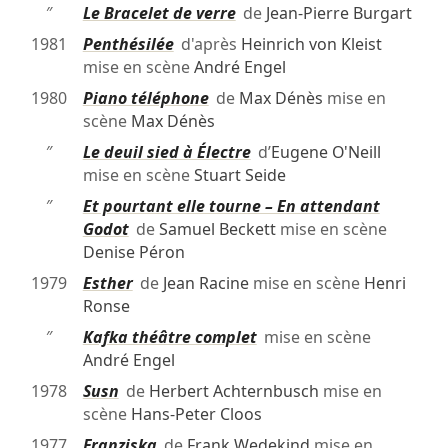
″
Le Bracelet de verre
de
Jean-Pierre Burgart
1981
Penthésilée
d'après
Heinrich von Kleist
mise en scène
André Engel
1980
Piano téléphone
de
Max Dénès
mise en
scène
Max Dénès
″
Le deuil sied à Électre
d’
Eugene O'Neill
mise en scène
Stuart Seide
″
Et pourtant elle tourne – En attendant
Godot
de
Samuel Beckett
mise en scène
Denise Péron
1979
Esther
de
Jean Racine
mise en scène
Henri
Ronse
″
Kafka théâtre complet
mise en scène
André Engel
1978
Susn
de
Herbert Achternbusch
mise en
scène
Hans-Peter Cloos
1977
Franziska
de
Frank Wedekind
mise en