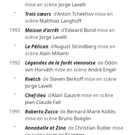
mise en scène
Jorge Lavelli
″
Trois sœurs
d’
Anton Tchekhov
mise en
scène
Matthias Langhoff
1993
Maison d'arrêt
d’
Edward Bond
mise en
scène
Jorge Lavelli
″
Le Pélican
d’
August Strindberg
mise en
scène
Alain Milianti
1992
Légendes de la forêt viennoise
de
Ödön
von Horváth
mise en scène
André Engel
″
Kvetch
de
Steven Berkoff
mise en scène
Jorge Lavelli
″
Chef-lieu
d’
Alain Gautré
mise en scène
Jean-Claude Fall
1991
Roberto Zucco
de
Bernard-Marie Koltès
mise en scène
Bruno Boëglin
″
Annabelle et Zina
de
Christian Rullier
mise
en scène
Jacques Kraemer