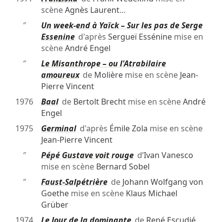
scène
Agnès Laurent
…
″
Un week-end à Yaïck – Sur les pas de Serge
Essenine
d'après
Sergueï Essénine
mise en
scène
André Engel
″
Le Misanthrope – ou l'Atrabilaire
amoureux
de
Molière
mise en scène
Jean-
Pierre Vincent
1976
Baal
de
Bertolt Brecht
mise en scène
André
Engel
1975
Germinal
d'après
Émile Zola
mise en scène
Jean-Pierre Vincent
″
Pépé Gustave voit rouge
d’
Ivan Vanesco
mise en scène
Bernard Sobel
″
Faust-Salpétrière
de
Johann Wolfgang von
Goethe
mise en scène
Klaus Michael
Grüber
1974
Le Jour de la dominante
de
René Escudié