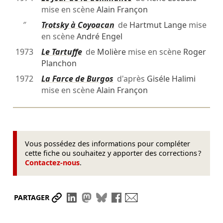
mise en scène
Alain Françon
″
Trotsky à Coyoacan
de
Hartmut Lange
mise
en scène
André Engel
1973
Le Tartuffe
de
Molière
mise en scène
Roger
Planchon
1972
La Farce de Burgos
d'après
Giséle Halimi
mise en scène
Alain Françon
Vous possédez des informations pour compléter
cette fiche ou souhaitez y apporter des corrections ?
Contactez-nous
.
Partager le lien
Partager sur LinkedIn
Partager sur Mastodon
Partager sur Bluesky
Partager sur Facebook
Envoyer par mail
PARTAGER