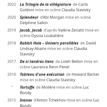
2022
La Trilogie de la villégiature
de
Carlo
Goldoni
mise en scène
Claudia Stavisky
2020
Splendeur
d’
Abi Morgan
mise en scène
Delphine Salkin
2019
Jacob, Jacob
d'après
Valérie Zenatti
mise en
scène
Dyssia Loubatière
2018
Rabbit Hole – Univers parallèles
de
David
Lindsay-Abaire
mise en scène
Claudia
Stavisky
2017
De si tendres liens
de
Loleh Bellon
mise en
scène
Laurence Renn Penel
2016
Tableau d'une exécution
de
Howard Barker
mise en scène
Claudia Stavisky
″
Tartuffe
de
Molière
mise en scène
Luc
Bondy
2015
Ivanov
d’
Anton Tchekhov
mise en scène
Luc
Bondy