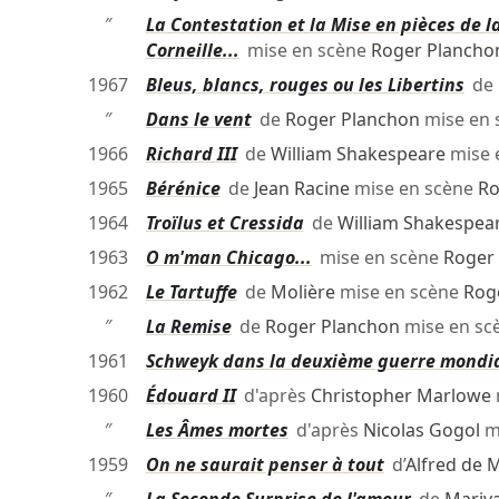
″
La Contestation et la Mise en pièces de la
Corneille...
mise en scène
Roger Plancho
1967
Bleus, blancs, rouges ou les Libertins
de
″
Dans le vent
de
Roger Planchon
mise en 
1966
Richard III
de
William Shakespeare
mise 
1965
Bérénice
de
Jean Racine
mise en scène
Ro
1964
Troïlus et Cressida
de
William Shakespea
1963
O m'man Chicago...
mise en scène
Roger
1962
Le Tartuffe
de
Molière
mise en scène
Rog
″
La Remise
de
Roger Planchon
mise en sc
1961
Schweyk dans la deuxième guerre mondi
1960
Édouard II
d'après
Christopher Marlowe
″
Les Âmes mortes
d'après
Nicolas Gogol
m
1959
On ne saurait penser à tout
d’
Alfred de 