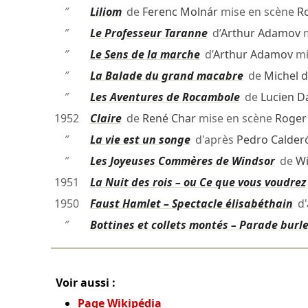
″
Liliom
de
Ferenc Molnár
mise en scène
R
″
Le Professeur Taranne
d’
Arthur Adamov
m
″
Le Sens de la marche
d’
Arthur Adamov
mi
″
La Balade du grand macabre
de
Michel 
″
Les Aventures de Rocambole
de
Lucien Da
1952
Claire
de
René Char
mise en scène
Roger
″
La vie est un songe
d'après
Pedro Calderó
″
Les Joyeuses Commères de Windsor
de
Wi
1951
La Nuit des rois – ou Ce que vous voudrez
1950
Faust Hamlet – Spectacle élisabéthain
d'
″
Bottines et collets montés – Parade burl
Voir aussi :
Page Wikipédia