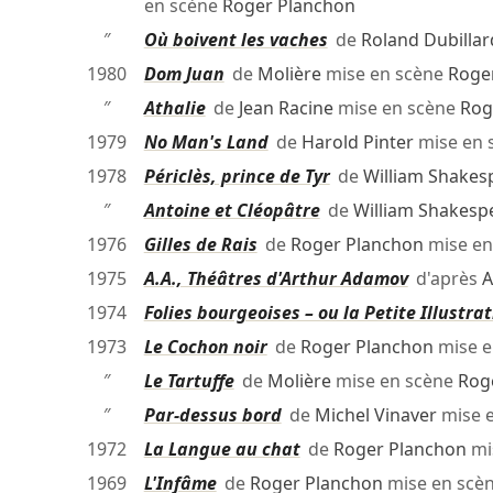
en scène
Roger Planchon
″
Où boivent les vaches
de
Roland Dubillar
1980
Dom Juan
de
Molière
mise en scène
Roge
″
Athalie
de
Jean Racine
mise en scène
Rog
1979
No Man's Land
de
Harold Pinter
mise en 
1978
Périclès, prince de Tyr
de
William Shakes
″
Antoine et Cléopâtre
de
William Shakesp
1976
Gilles de Rais
de
Roger Planchon
mise en
1975
A.A., Théâtres d'Arthur Adamov
d'après
A
1974
Folies bourgeoises – ou la Petite Illustra
1973
Le Cochon noir
de
Roger Planchon
mise e
″
Le Tartuffe
de
Molière
mise en scène
Rog
″
Par-dessus bord
de
Michel Vinaver
mise 
1972
La Langue au chat
de
Roger Planchon
mi
1969
L'Infâme
de
Roger Planchon
mise en scè