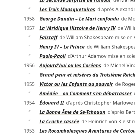
″
La Seconde Surprise de l'amour
de
Mariv
″
Les Trois Mousquetaires
d'après
Alexand
1958
George Dandin – Le Mari confondu
de
Mo
1957
La Véridique Histoire de Henry IV
de
Will
″
Falstaff
de
William Shakespeare
mise en 
″
Henry IV – Le Prince
de
William Shakespe
″
Paolo-Paoli
d’
Arthur Adamov
mise en sc
1956
Aujourd'hui ou les Coréens
de
Michel Vin
″
Grand peur et misères du Troisième Reic
1955
Victor ou les Enfants au pouvoir
de
Roger
″
Amédée – ou Comment s'en débarrasser
d
1954
Édouard II
d'après
Christopher Marlowe
″
La Bonne Âme de Se-Tchouan
d'après
Bert
″
La Cruche cassée
de
Heinrich von Kleist
m
1953
Les Rocambolesques Aventures de Carto