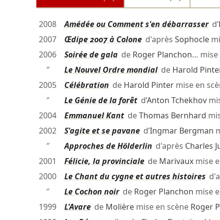
2008
Amédée ou Comment s'en débarrasser
d’
2007
Œdipe 2007 à Colone
d'après
Sophocle
mi
2006
Soirée de gala
de
Roger Planchon
… mise
″
Le Nouvel Ordre mondial
de
Harold Pinte
2005
Célébration
de
Harold Pinter
mise en sc
″
Le Génie de la forêt
d’
Anton Tchekhov
mis
2004
Emmanuel Kant
de
Thomas Bernhard
mis
2002
S'agite et se pavane
d’
Ingmar Bergman
m
″
Approches de Hölderlin
d'après
Charles Ju
2001
Félicie, la provinciale
de
Marivaux
mise e
2000
Le Chant du cygne et autres histoires
d'a
″
Le Cochon noir
de
Roger Planchon
mise e
1999
L'Avare
de
Molière
mise en scène
Roger 