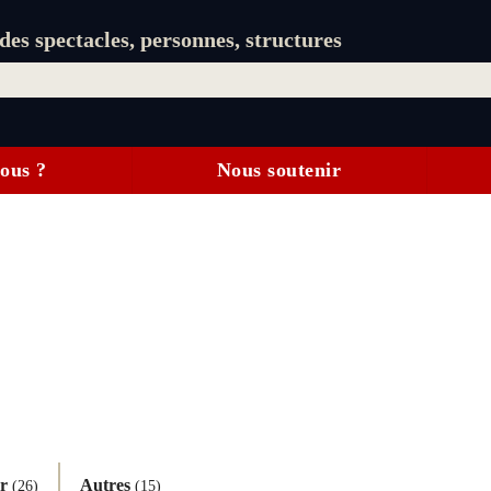
es spectacles, personnes, structures
ous ?
Nous soutenir
ur
Autres
(26)
(15)