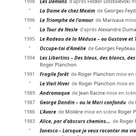
1998
Les Démons
d'après
Fiodor Dostoïevski
mi
″
La Dame de chez Maxim
de
Georges Fey
1996
Le Triomphe de l'amour
de
Marivaux
mise
″
La Tour de Nesle
d'après
Alexandre Duma
1995
Le Radeau de la Méduse – ou Gustave et 
″
Occupe-toi d'Amélie
de
Georges Feydeau
1994
Les Libertins – Des bleus, des blancs, de
Roger Planchon
1991
Fragile forêt
de
Roger Planchon
mise en
″
Le Vieil Hiver
de
Roger Planchon
mise en
1989
Andromaque
de
Jean Racine
mise en scè
1987
George Dandin – ou le Mari confondu
de
1986
L'Avare
de
Molière
mise en scène
Roger 
1983
Alice, par d'obscurs chemins...
de
Roger 
″
Ionesco – Lorsque je veux raconter ma vie