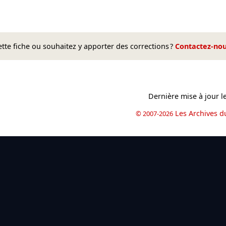
te fiche ou souhaitez y apporter des corrections ?
Contactez-no
Dernière mise à jour l
Les Archives d
© 2007-2026
book
il