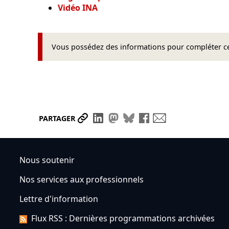
Vidéo INA
Vous possédez des informations pour compléter cet
Partager le lien
Partager sur LinkedIn
Partager sur Mastodon
Partager sur Bluesky
Partager sur Face
Envoyer par ma
PARTAGER
Nous soutenir
Nos services aux professionnels
Lettre d'information
Flux RSS : Dernières programmations archivées