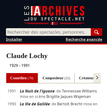
Rech
Installer
Recherche avancée
Claude Lochy
1929
–
1991
Comédien
Compositeur
Créateur son
(70)
(21)
(3)
1991
La Nuit de l'iguane
de
Tennessee Williams
mise en scène
Brigitte Jaques-Wajeman
1990
La Vie de Galilée
de
Bertolt Brecht
mise en