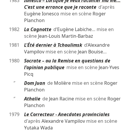
1983
Ionesco – Lorsque je veux raconter ma vie...
C'est une errance que je raconte
d'après
Eugène Ionesco
mise en scène
Roger
Planchon
1982
La Cagnotte
d’
Eugène Labiche
… mise en
scène
Jean-Louis Martin-Barbaz
1981
L'Été dernier à Tchoulimsk
d’
Alexandre
Vampilov
mise en scène
Jean Bouise
…
1980
Socrate – ou la Remise en questions de
l'opinion publique
mise en scène
Jean-Yves
Picq
″
Dom Juan
de
Molière
mise en scène
Roger
Planchon
″
Athalie
de
Jean Racine
mise en scène
Roger
Planchon
1979
Le Correcteur - Anecdotes provinciales
d'après
Alexandre Vampilov
mise en scène
Yutaka Wada