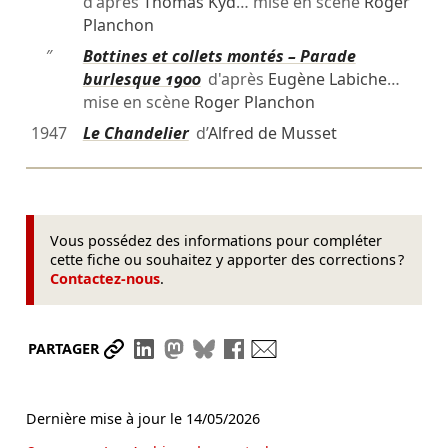
d'après
Thomas Kyd
… mise en scène
Roger
Planchon
″
Bottines et collets montés – Parade
burlesque 1900
d'après
Eugène Labiche
…
mise en scène
Roger Planchon
1947
Le Chandelier
d’
Alfred de Musset
Vous possédez des informations pour compléter
cette fiche ou souhaitez y apporter des corrections ?
Contactez-nous
.
Partager le lien
Partager sur LinkedIn
Partager sur Mastodon
Partager sur Bluesky
Partager sur Facebook
Envoyer par mail
PARTAGER
Dernière mise à jour le
14/05/2026