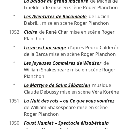
″
La Balade du grand macabre
de
Michel de
Ghelderode
mise en scène
Roger Planchon
″
Les Aventures de Rocambole
de
Lucien
Dabril
… mise en scène
Roger Planchon
1952
Claire
de
René Char
mise en scène
Roger
Planchon
″
La vie est un songe
d'après
Pedro Calderón
de la Barca
mise en scène
Roger Planchon
″
Les Joyeuses Commères de Windsor
de
William Shakespeare
mise en scène
Roger
Planchon
″
Le Martyre de Saint Sébastien
musique
Claude Debussy
mise en scène
Véra Korène
1951
La Nuit des rois – ou Ce que vous voudrez
de
William Shakespeare
mise en scène
Roger Planchon
1950
Faust Hamlet – Spectacle élisabéthain