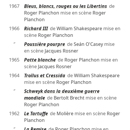
1967
Bleus, blancs, rouges ou les Libertins
de
Roger Planchon
mise en scène
Roger
Planchon
1966
Richard III
de
William Shakespeare
mise en
scène
Roger Planchon
″
Poussière pourpre
de
Seán O'Casey
mise
en scène
Jacques Rosner
1965
Patte blanche
de
Roger Planchon
mise en
scène
Jacques Rosner
1964
Troïlus et Cressida
de
William Shakespeare
mise en scène
Roger Planchon
″
Schweyk dans la deuxième guerre
mondiale
de
Bertolt Brecht
mise en scène
Roger Planchon
1962
Le Tartuffe
de
Molière
mise en scène
Roger
Planchon
″
La Remise
de
Roger Planchon
mise en