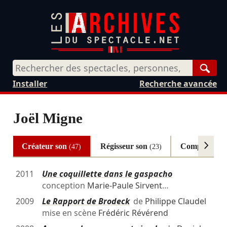
Rech
Installer
Recherche avancée
Joël Migne
Créateur son
Régisseur son
Compositeu
(47)
(23)
2011
Une coquillette dans le gaspacho
conception
Marie-Paule Sirvent
…
2009
Le Rapport de Brodeck
de
Philippe Claudel
mise en scène
Frédéric Révérend