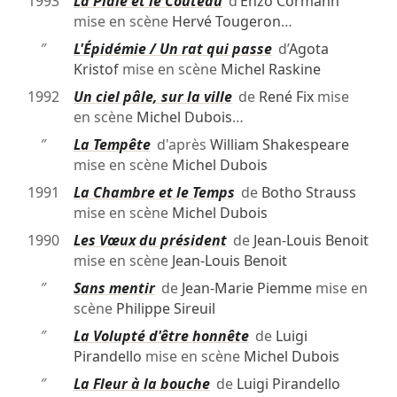
1993
La Plaie et le Couteau
d’
Enzo Cormann
mise en scène
Hervé Tougeron
…
″
L'Épidémie / Un rat qui passe
d’
Agota
Kristof
mise en scène
Michel Raskine
1992
Un ciel pâle, sur la ville
de
René Fix
mise
en scène
Michel Dubois
…
″
La Tempête
d'après
William Shakespeare
mise en scène
Michel Dubois
1991
La Chambre et le Temps
de
Botho Strauss
mise en scène
Michel Dubois
1990
Les Vœux du président
de
Jean-Louis Benoit
mise en scène
Jean-Louis Benoit
″
Sans mentir
de
Jean-Marie Piemme
mise en
scène
Philippe Sireuil
″
La Volupté d'être honnête
de
Luigi
Pirandello
mise en scène
Michel Dubois
″
La Fleur à la bouche
de
Luigi Pirandello