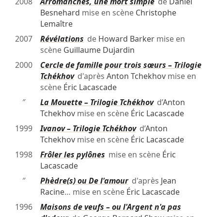
2008
Arromanches, une mort simple
de
Daniel
Besnehard
mise en scène
Christophe
Lemaître
2007
Révélations
de
Howard Barker
mise en
scène
Guillaume Dujardin
2000
Cercle de famille pour trois sœurs – Trilogie
Tchékhov
d'après
Anton Tchekhov
mise en
scène
Éric Lacascade
″
La Mouette – Trilogie Tchékhov
d’
Anton
Tchekhov
mise en scène
Éric Lacascade
1999
Ivanov – Trilogie Tchékhov
d’
Anton
Tchekhov
mise en scène
Éric Lacascade
1998
Frôler les pylônes
mise en scène
Éric
Lacascade
″
Phèdre(s) ou De l'amour
d'après
Jean
Racine
… mise en scène
Éric Lacascade
1996
Maisons de veufs – ou l'Argent n'a pas