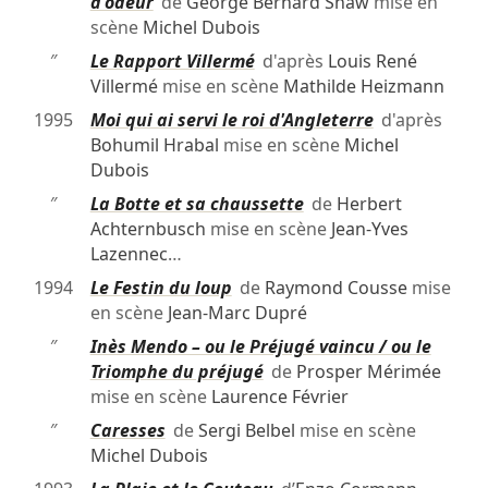
d'odeur
de
George Bernard Shaw
mise en
scène
Michel Dubois
″
Le Rapport Villermé
d'après
Louis René
Villermé
mise en scène
Mathilde Heizmann
1995
Moi qui ai servi le roi d'Angleterre
d'après
Bohumil Hrabal
mise en scène
Michel
Dubois
″
La Botte et sa chaussette
de
Herbert
Achternbusch
mise en scène
Jean-Yves
Lazennec
…
1994
Le Festin du loup
de
Raymond Cousse
mise
en scène
Jean-Marc Dupré
″
Inès Mendo – ou le Préjugé vaincu / ou le
Triomphe du préjugé
de
Prosper Mérimée
mise en scène
Laurence Février
″
Caresses
de
Sergi Belbel
mise en scène
Michel Dubois