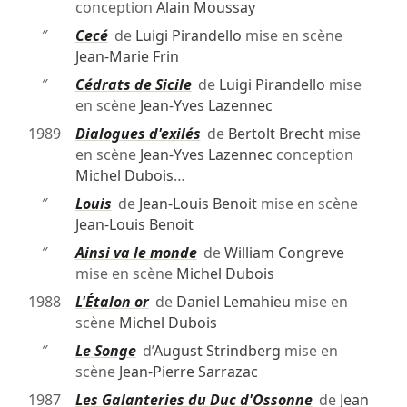
conception
Alain Moussay
″
Cecé
de
Luigi Pirandello
mise en scène
Jean-Marie Frin
″
Cédrats de Sicile
de
Luigi Pirandello
mise
en scène
Jean-Yves Lazennec
1989
Dialogues d'exilés
de
Bertolt Brecht
mise
en scène
Jean-Yves Lazennec
conception
Michel Dubois
…
″
Louis
de
Jean-Louis Benoit
mise en scène
Jean-Louis Benoit
″
Ainsi va le monde
de
William Congreve
mise en scène
Michel Dubois
1988
L'Étalon or
de
Daniel Lemahieu
mise en
scène
Michel Dubois
″
Le Songe
d’
August Strindberg
mise en
scène
Jean-Pierre Sarrazac
1987
Les Galanteries du Duc d'Ossonne
de
Jean