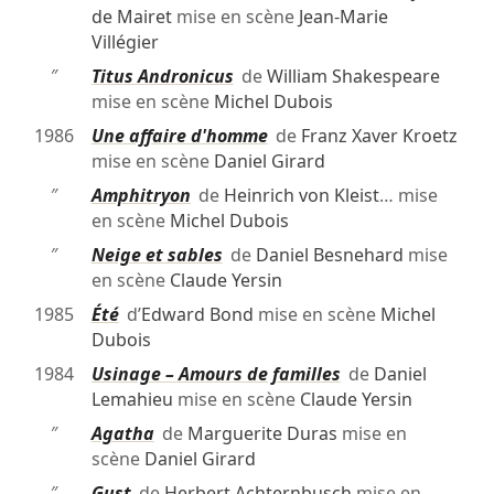
de Mairet
mise en scène
Jean-Marie
Villégier
″
Titus Andronicus
de
William Shakespeare
mise en scène
Michel Dubois
1986
Une affaire d'homme
de
Franz Xaver Kroetz
mise en scène
Daniel Girard
″
Amphitryon
de
Heinrich von Kleist
… mise
en scène
Michel Dubois
″
Neige et sables
de
Daniel Besnehard
mise
en scène
Claude Yersin
1985
Été
d’
Edward Bond
mise en scène
Michel
Dubois
1984
Usinage – Amours de familles
de
Daniel
Lemahieu
mise en scène
Claude Yersin
″
Agatha
de
Marguerite Duras
mise en
scène
Daniel Girard
″
Gust
de
Herbert Achternbusch
mise en