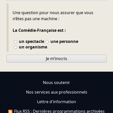
Ne pas remplir
Une question pour nous assurer que vous
n’êtes pas une machine :
La Comédie-Française est :
un spectacle
une personne
un organisme
Je m’inscris
Nous soutenir
Nos services aux professionnels
Lettre d'information
Flux RSS : Dernières programmations archivées